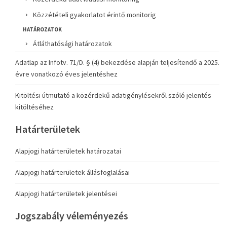
Közzétételi gyakorlatot érintő monitorig
HATÁROZATOK
Átláthatósági határozatok
Adatlap az Infotv. 71/D. § (4) bekezdése alapján teljesítendő a 2025.
évre vonatkozó éves jelentéshez
Kitöltési útmutató a közérdekű adatigénylésekről szóló jelentés
kitöltéséhez
Határterületek
Alapjogi határterületek határozatai
Alapjogi határterületek állásfoglalásai
Alapjogi határterületek jelentései
Jogszabály véleményezés