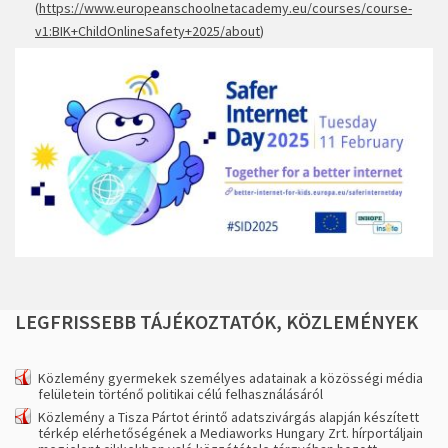
(
https://www.europeanschoolnetacademy.eu/courses/course-
v1:BIK+ChildOnlineSafety+2025/about
)
LEGFRISSEBB
TÁJÉKOZTATÓK,
KÖZLEMÉNYEK
Közlemény gyermekek személyes adatainak a közösségi média
felületein történő politikai célú felhasználásáról
Közlemény a Tisza Pártot érintő adatszivárgás alapján készített
térkép elérhetőségének a Mediaworks Hungary Zrt. hírportáljain