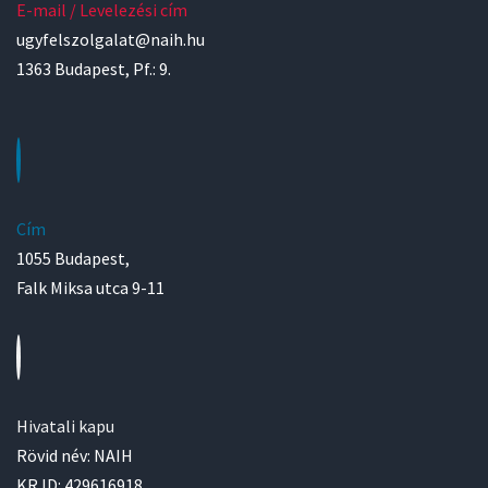
E-mail / Levelezési cím
ugyfelszolgalat@naih.hu
1363 Budapest, Pf.: 9.
Cím
1055 Budapest,
Falk Miksa utca 9-11
Hivatali kapu
Rövid név: NAIH
KR ID: 429616918