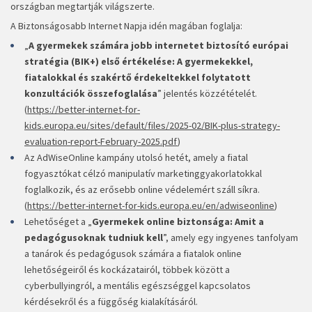
országban megtartják világszerte.
A Biztonságosabb Internet Napja idén magában foglalja:
„
A gyermekek számára jobb internetet biztosító európai
stratégia (BIK+) első értékelése: A gyermekekkel,
fiatalokkal és szakértő érdekeltekkel folytatott
konzultációk összefoglalása
” jelentés közzétételét.
(
https://better-internet-for-
kids.europa.eu/sites/default/files/2025-02/BIK-plus-strategy-
evaluation-report-February-2025.pdf
)
Az AdWiseOnline kampány utolsó hetét, amely a fiatal
fogyasztókat célzó manipulatív marketinggyakorlatokkal
foglalkozik, és az erősebb online védelemért száll síkra.
(
https://better-internet-for-kids.europa.eu/en/adwiseonline
)
Lehetőséget a „
Gyermekek online biztonsága: Amit a
pedagógusoknak tudniuk kell
”, amely egy ingyenes tanfolyam
a tanárok és pedagógusok számára a fiatalok online
lehetőségeiről és kockázatairól, többek között a
cyberbullyingról, a mentális egészséggel kapcsolatos
kérdésekről és a függőség kialakításáról.