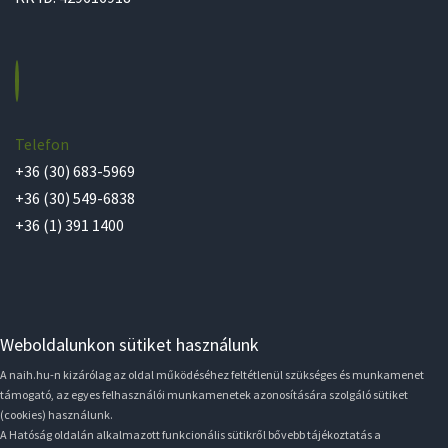
Telefon
+36 (30) 683-5969
+36 (30) 549-6838
+36 (1) 391 1400
Weboldalunkon sütiket használunk
A naih.hu-n kizárólag az oldal működéséhez feltétlenül szükséges és munkamenet
támogató, az egyes felhasználói munkamenetek azonosítására szolgáló sütiket
(cookies) használunk.
A Hatóság oldalán alkalmazott funkcionális sütikről bővebb tájékoztatás a