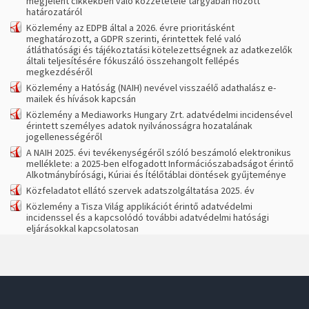
megjelent cikkekben való közzététele tárgyában hozott
határozatáról
Közlemény az EDPB által a 2026. évre prioritásként
meghatározott, a GDPR szerinti, érintettek felé való
átláthatósági és tájékoztatási kötelezettségnek az adatkezelők
általi teljesítésére fókuszáló összehangolt fellépés
megkezdéséről
Közlemény a Hatóság (NAIH) nevével visszaélő adathalász e-
mailek és hívások kapcsán
Közlemény a Mediaworks Hungary Zrt. adatvédelmi incidensével
érintett személyes adatok nyilvánosságra hozatalának
jogellenességéről
A NAIH 2025. évi tevékenységéről szóló beszámoló elektronikus
melléklete: a 2025-ben elfogadott Információszabadságot érintő
Alkotmánybírósági, Kúriai és Ítélőtáblai döntések gyűjteménye
Közfeladatot ellátó szervek adatszolgáltatása 2025. év
Közlemény a Tisza Világ applikációt érintő adatvédelmi
incidenssel és a kapcsolódó további adatvédelmi hatósági
eljárásokkal kapcsolatosan