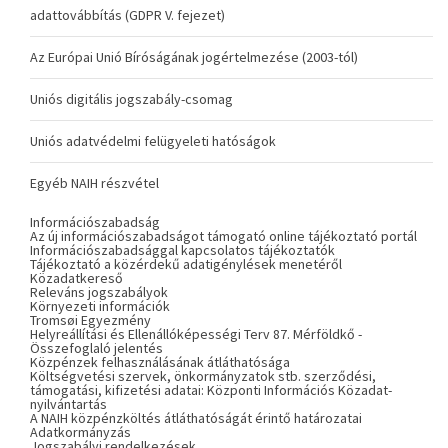
adattovábbítás (GDPR V. fejezet)
Az Európai Unió Bíróságának jogértelmezése (2003-tól)
Uniós digitális jogszabály-csomag
Uniós adatvédelmi felügyeleti hatóságok
Egyéb NAIH részvétel
Információszabadság
Az új információszabadságot támogató online tájékoztató portál
Információszabadsággal kapcsolatos tájékoztatók
Tájékoztató a közérdekű adatigénylések menetéről
Közadatkereső
Releváns jogszabályok
Környezeti információk
Tromsøi Egyezmény
Helyreállítási és Ellenállóképességi Terv 87. Mérföldkő -
Összefoglaló jelentés
Közpénzek felhasználásának átláthatósága
Költségvetési szervek, önkormányzatok stb. szerződési,
támogatási, kifizetési adatai: Központi Információs Közadat-
nyilvántartás
A NAIH közpénzköltés átláthatóságát érintő határozatai
Adatkormányzás
Jogszabályi rendelkezések