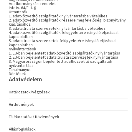
Adatkormányzási rendelet
Infotv. 64/E-H. §
Útmutatók
1. adatközvetítő szolgáltatók nyilvántartásba vételéhez
2. adatközvetítő szolgáltatók részére megfelelőségi bizonyítvány
kiállításához
3. adataltruista szervezetek nyilvántartásba vételéhez
4. adatközvetítő szolgáltatók felügyeletére irányuló eljárással
kapcsolatban
5. adataltruista szervezetek felügyeletére irányuló eljárással
kapcsolatban
Nyilvántartások
1. EU-ban bejelentett adatközvetítő szolgáltatók nyilvántartása
2. EU-ban bejelentett adataltruista szervezetek nyilvántartása
3. Magyarországon bejelentett adatközvetítő szolgáltatók
nyilvántartása
Tanulmányút
Döntések
Adatvédelem
Határozatok/Végzések
Hirdetmények
Tájékoztatók / Közlemények
Állásfoglalások