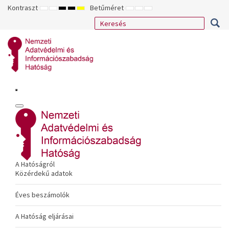
Kontraszt
Betűméret
ALAPÉRTELMEZETT
ÉJSZAKAI
NAGY
NAGY
NAGY
KISEBB
ALAPÉRTELMEZETT
NAGYOBB
MÓD
MÓD
KONTRASZTÚ
KONTRASZTÚ
KONTRASZTÚ
BETŰTÍPUS
BETŰMÉRET
BETŰMÉRET
FEKETE-
FEKETE
SÁRGA
BEÁLLÍTÁSA
BEÁLLÍTÁSA
BEÁLLÍTÁSA
FEHÉR
SÁRGA
FEKETE
MÓD
MÓD
MÓD
A Hatóságról
Közérdekű adatok
Éves beszámolók
A Hatóság eljárásai