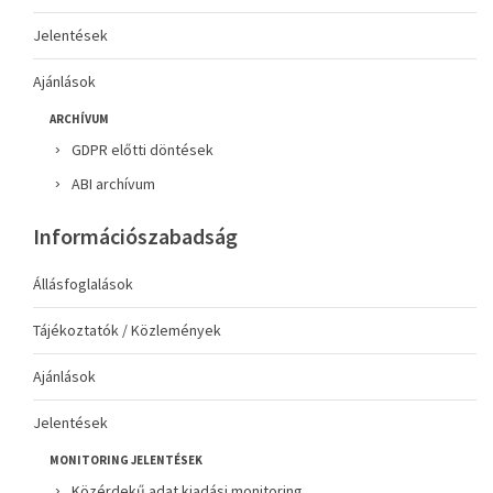
Jelentések
Ajánlások
ARCHÍVUM
GDPR előtti döntések
ABI archívum
Információszabadság
Állásfoglalások
Tájékoztatók / Közlemények
Ajánlások
Jelentések
MONITORING JELENTÉSEK
Közérdekű adat kiadási monitoring