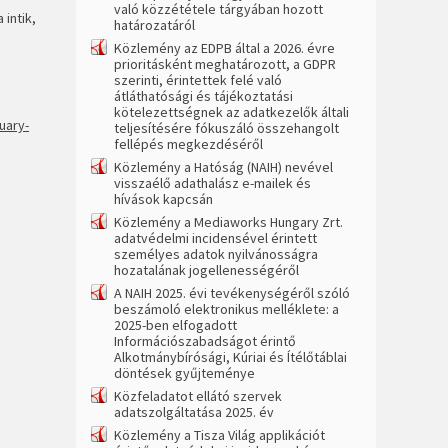
való közzététele tárgyában hozott
intik,
határozatáról
Közlemény az EDPB által a 2026. évre
prioritásként meghatározott, a GDPR
szerinti, érintettek felé való
átláthatósági és tájékoztatási
kötelezettségnek az adatkezelők általi
uary-
teljesítésére fókuszáló összehangolt
fellépés megkezdéséről
Közlemény a Hatóság (NAIH) nevével
visszaélő adathalász e-mailek és
hívások kapcsán
Közlemény a Mediaworks Hungary Zrt.
adatvédelmi incidensével érintett
személyes adatok nyilvánosságra
hozatalának jogellenességéről
A NAIH 2025. évi tevékenységéről szóló
beszámoló elektronikus melléklete: a
2025-ben elfogadott
Információszabadságot érintő
Alkotmánybírósági, Kúriai és Ítélőtáblai
döntések gyűjteménye
Közfeladatot ellátó szervek
adatszolgáltatása 2025. év
Közlemény a Tisza Világ applikációt