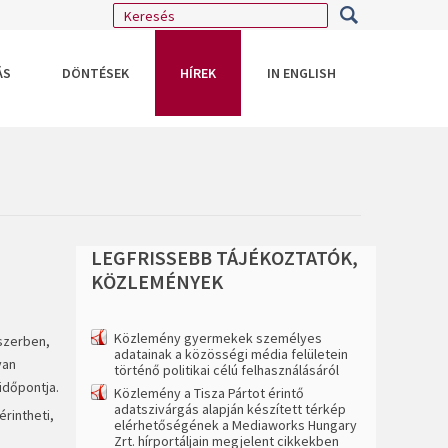
ÁS
DÖNTÉSEK
HÍREK
IN ENGLISH
LEGFRISSEBB
TÁJÉKOZTATÓK,
KÖZLEMÉNYEK
Közlemény gyermekek személyes
dszerben,
adatainak a közösségi média felületein
yan
történő politikai célú felhasználásáról
időpontja.
Közlemény a Tisza Pártot érintő
adatszivárgás alapján készített térkép
érintheti,
elérhetőségének a Mediaworks Hungary
Zrt. hírportáljain megjelent cikkekben