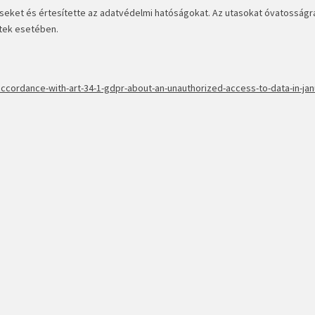
seket és értesítette az adatvédelmi hatóságokat. Az utasokat óvatosságra 
etek esetében.
accordance-with-art-34-1-gdpr-about-an-unauthorized-access-to-data-in-jan