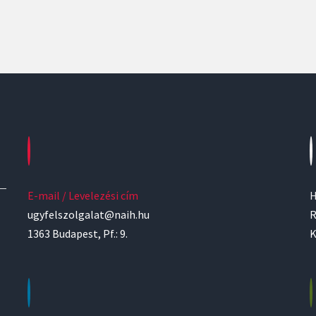
E-mail / Levelezési cím
H
ugyfelszolgalat@naih.hu
R
1363 Budapest, Pf.: 9.
K