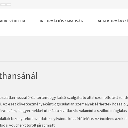
ISEBB
ALAPÉRTELMEZETT
NAGYOBB
BETŰTÍPUS
BETŰMÉRET
BETŰMÉRET
EÁLLÍTÁSA
BEÁLLÍTÁSA
BEÁLLÍTÁSA
ADATVÉDELEM
INFORMÁCIÓSZABADSÁG
ADATKORMÁNYZ
fthansánál
osulatlan hozzáférés történt egy külső szolgáltató által üzemeltetett ren
zeli. Az eset következményeként jogosulatlan személyek férhettek hozzá ol
ratszám, kisgyermekkel utazásra hivatkozás valamint a szállodai foglalás 
aláltak bizonyítékot az adatok nyilvános közzétételére. Az incidens azokat 
odai voucher-t törölt járat miatt.