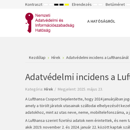
Kontraszt
Elrendezés
Betűméret
ALAPÉRTELMEZETT
ÉJSZAKAI
NAGY
NAGY
NAGY
RÖGZÍTETT
SZÉLES
K
MÓD
MÓD
KONTRASZTÚ
KONTRASZTÚ
KONTRASZTÚ
ELRENDEZÉS
ELRENDEZÉS
FEKETE-
FEKETE
SÁRGA
B
FEHÉR
SÁRGA
FEKETE
A HATÓSÁGRÓL
MÓD
MÓD
MÓD
Kezdőlap
Hírek
Adatvédelmi incidens a Lufthansánál
Adatvédelmi incidens a Lu
Kategória:
Hírek
Megjelent: 2025. május 23.
A Lufthansa Csoport bejelentette, hogy 2024 januárjában jog
amely a törölt járatok utasainak szállodai elhelyezését ke
adatokhoz, mint az utas neve, neme, mobiltelefonszáma, a já
A Lufthansa szerint fizetési adatok nem érintettek, és nem t
akik 2019. november 2. és 2024. január 22. között kaptak száll