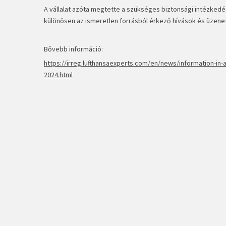
A vállalat azóta megtette a szükséges biztonsági intézkedé
különösen az ismeretlen forrásból érkező hívások és üzen
Bővebb információ:
https://irreg.lufthansaexperts.com/en/news/information-in-
2024.html