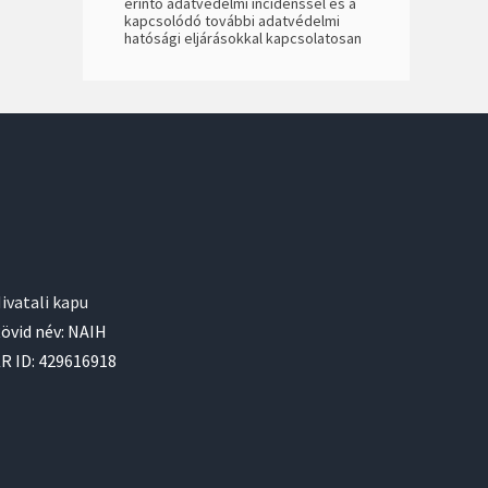
érintő adatvédelmi incidenssel és a
kapcsolódó további adatvédelmi
hatósági eljárásokkal kapcsolatosan
ivatali kapu
övid név: NAIH
R ID: 429616918