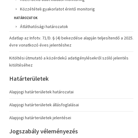
Közzétételi gyakorlatot érintő monitorig
HATÁROZATOK
Átláthatósági határozatok
Adatlap az Infotv. 71/D. § (4) bekezdése alapján teljesítendő a 2025.
évre vonatkozó éves jelentéshez
Kitöltési útmutató a közérdekű adatigénylésekről szóló jelentés
kitöltéséhez
Határterületek
Alapjogi határterületek határozatai
Alapjogi határterületek állásfoglalásai
Alapjogi határterületek jelentései
Jogszabály véleményezés