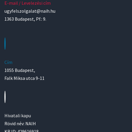
E-mail / Levelezési cím
ugyfelszolgalat@naih.hu
1363 Budapest, Pf.: 9.
Cím
1055 Budapest,
Falk Miksa utca 9-11
Hivatali kapu
Rövid név: NAIH
KR ID: 429616918