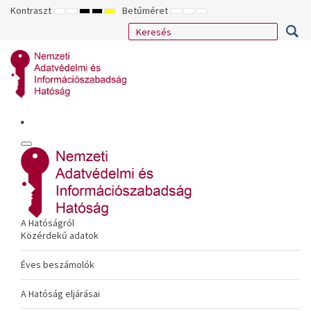
Kontraszt
Betűméret
ALAPÉRTELMEZETT
ÉJSZAKAI
NAGY
NAGY
NAGY
KISEBB
ALAPÉRTELMEZETT
NAGYOBB
MÓD
MÓD
KONTRASZTÚ
KONTRASZTÚ
KONTRASZTÚ
BETŰTÍPUS
BETŰMÉRET
BETŰMÉRET
FEKETE-
FEKETE
SÁRGA
BEÁLLÍTÁSA
BEÁLLÍTÁSA
BEÁLLÍTÁSA
FEHÉR
SÁRGA
FEKETE
MÓD
MÓD
MÓD
A Hatóságról
Közérdekű adatok
Éves beszámolók
A Hatóság eljárásai