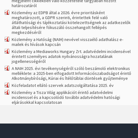
megjelent cikkekben való közzététele tárgyában hozott
határozatáról
Közlemény az EDPB által a 2026. évre prioritásként
meghatározott, a GDPR szerinti, érintettek felé való
átláthatósági és tájékoztatási kötelezettségnek az adatkezelők
általi teljesítésére fókuszáló összehangolt fellépés
megkezdéséről
Közlemény a Hatóság (NAIH) nevével visszaélő adathalász e-
mailek és hívások kapcsán
Közlemény a Mediaworks Hungary Zrt. adatvédelmi incidensével
érintett személyes adatok nyilvánosságra hozatalának
jogellenességéről
A NAIH 2025. évi tevékenységéről szóló beszámoló elektronikus
melléklete: a 2025-ben elfogadott Információszabadságot érintő
Alkotmánybírósági, Kúriai és Ítélőtáblai döntések gyűjteménye
Közfeladatot ellátó szervek adatszolgáltatása 2025. év
Közlemény a Tisza Világ applikációt érintő adatvédelmi
incidenssel és a kapcsolódó további adatvédelmi hatósági
eljárásokkal kapcsolatosan