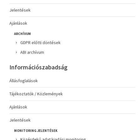
Jelentések
Ajánlások
ARCHÍVUM
GDPR előtti döntések
ABI archívum
Információszabadság
Állásfoglalások
Tájékoztatók / Közlemények
Ajánlások
Jelentések
MONITORING JELENTÉSEK
Közérdekű adat kiadási monitoring