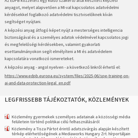
Az EDPB közzétett egy külső szakértő által készített képzési
anyagot, melyet alapvetően a MI-val kapcsolatos adatvédelmi
kérdésekkel foglalkozó adatvédelmi tisztviselőknek kíván
segítséget nyújtani.
A képzési anyag átfogó képet nyújt a mesterséges intelligencia
biztonságával és a személyes adatok védelmével kapcsolatos jogi
és megfelelőségi kérdésekben, valamint gyakorlati
esettanulmányokon segít elmélyíteni a MI és adatvédelem
kapcsolatára vonatkozó ismereteket.
A képzési anyag - angol nyelven - a következő linkről érhető el:
https://www.edpb.europa.eu/system/files/2025-06/spe-training-on-
ai-and-data-protection-legal_en.pdf
LEGFRISSEBB
TÁJÉKOZTATÓK,
KÖZLEMÉNYEK
Közlemény gyermekek személyes adatainak a közösségi média
felületein történő politikai célú felhasználásáról
Közlemény a Tisza Pártot érintő adatszivárgás alapján készített
térkép elérhetőségének a Mediaworks Hungary Zrt. hírportáljain