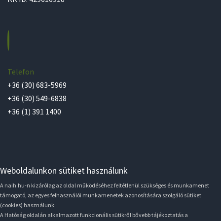
Telefon
+36 (30) 683-5969
+36 (30) 549-6838
+36 (1) 391 1400
Weboldalunkon sütiket használunk
A naih.hu-n kizárólag az oldal működéséhez feltétlenül szükséges és munkamenet
támogató, az egyes felhasználói munkamenetek azonosítására szolgáló sütiket
(cookies) használunk.
A Hatóság oldalán alkalmazott funkcionális sütikről bővebb tájékoztatás a