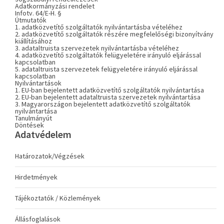
Adatkormányzási rendelet
Infotv. 64/E-H. §
Útmutatók
1. adatközvetítő szolgáltatók nyilvántartásba vételéhez
2. adatközvetítő szolgáltatók részére megfelelőségi bizonyítvány
kiállításához
3. adataltruista szervezetek nyilvántartásba vételéhez
4. adatközvetítő szolgáltatók felügyeletére irányuló eljárással
kapcsolatban
5. adataltruista szervezetek felügyeletére irányuló eljárással
kapcsolatban
Nyilvántartások
1. EU-ban bejelentett adatközvetítő szolgáltatók nyilvántartása
2. EU-ban bejelentett adataltruista szervezetek nyilvántartása
3. Magyarországon bejelentett adatközvetítő szolgáltatók
nyilvántartása
Tanulmányút
Döntések
Adatvédelem
Határozatok/Végzések
Hirdetmények
Tájékoztatók / Közlemények
Állásfoglalások