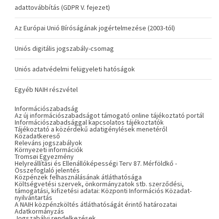
adattovábbítás (GDPR V. fejezet)
Az Európai Unió Bíróságának jogértelmezése (2003-tól)
Uniós digitális jogszabály-csomag
Uniós adatvédelmi felügyeleti hatóságok
Egyéb NAIH részvétel
Információszabadság
Az új információszabadságot támogató online tájékoztató portál
Információszabadsággal kapcsolatos tájékoztatók
Tájékoztató a közérdekű adatigénylések menetéről
Közadatkereső
Releváns jogszabályok
Környezeti információk
Tromsøi Egyezmény
Helyreállítási és Ellenállóképességi Terv 87. Mérföldkő -
Összefoglaló jelentés
Közpénzek felhasználásának átláthatósága
Költségvetési szervek, önkormányzatok stb. szerződési,
támogatási, kifizetési adatai: Központi Információs Közadat-
nyilvántartás
A NAIH közpénzköltés átláthatóságát érintő határozatai
Adatkormányzás
Jogszabályi rendelkezések