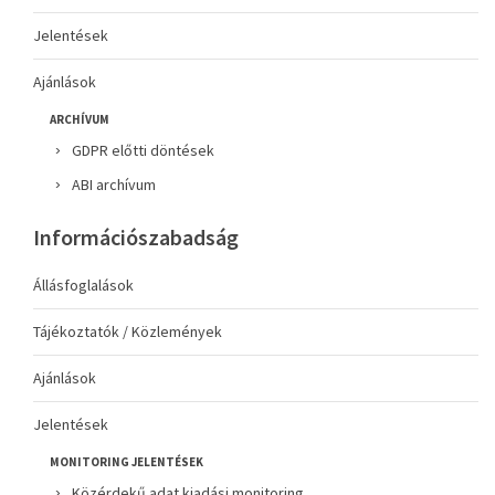
Jelentések
Ajánlások
ARCHÍVUM
GDPR előtti döntések
ABI archívum
Információszabadság
Állásfoglalások
Tájékoztatók / Közlemények
Ajánlások
Jelentések
MONITORING JELENTÉSEK
Közérdekű adat kiadási monitoring