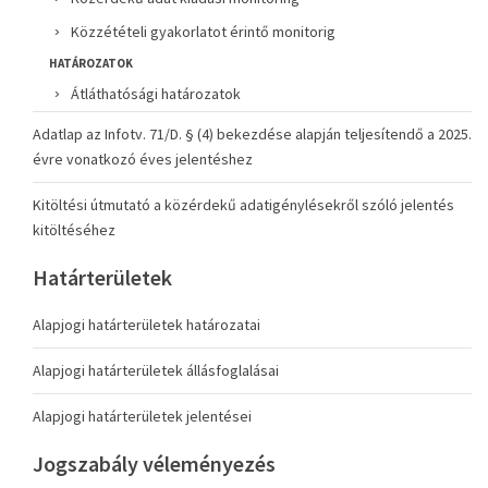
Közzétételi gyakorlatot érintő monitorig
HATÁROZATOK
Átláthatósági határozatok
Adatlap az Infotv. 71/D. § (4) bekezdése alapján teljesítendő a 2025.
évre vonatkozó éves jelentéshez
Kitöltési útmutató a közérdekű adatigénylésekről szóló jelentés
kitöltéséhez
Határterületek
Alapjogi határterületek határozatai
Alapjogi határterületek állásfoglalásai
Alapjogi határterületek jelentései
Jogszabály véleményezés