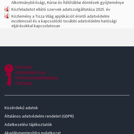
Alkotmánybírósági, Kúriai és Ítélőtáblai döntések gyűjteménye
Közfeladatot ellátó szervek adatszolgáltatása 2025. év
Közlemény a Tisza Világ applikációt érintő adatvédelmi
incidenssel és a kapcsolódó további adatvédelmi hatósági
eljárásokkal kapcsolatosan
Közérdekű adatok
Általános adatvédelmi rendelet (GDPR)
Adatkezelési tájékoztatók
Akadálymentesítési nyilatkozat