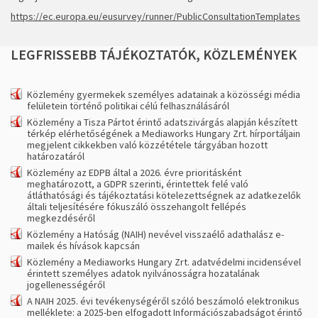
https://ec.europa.eu/eusurvey/runner/PublicConsultationTemplates
LEGFRISSEBB
TÁJÉKOZTATÓK,
KÖZLEMÉNYEK
Közlemény gyermekek személyes adatainak a közösségi média
felületein történő politikai célú felhasználásáról
Közlemény a Tisza Pártot érintő adatszivárgás alapján készített
térkép elérhetőségének a Mediaworks Hungary Zrt. hírportáljain
megjelent cikkekben való közzététele tárgyában hozott
határozatáról
Közlemény az EDPB által a 2026. évre prioritásként
meghatározott, a GDPR szerinti, érintettek felé való
átláthatósági és tájékoztatási kötelezettségnek az adatkezelők
általi teljesítésére fókuszáló összehangolt fellépés
megkezdéséről
Közlemény a Hatóság (NAIH) nevével visszaélő adathalász e-
mailek és hívások kapcsán
Közlemény a Mediaworks Hungary Zrt. adatvédelmi incidensével
érintett személyes adatok nyilvánosságra hozatalának
jogellenességéről
A NAIH 2025. évi tevékenységéről szóló beszámoló elektronikus
melléklete: a 2025-ben elfogadott Információszabadságot érintő