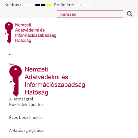
Kontraszt
Betűméret
ALAPÉRTELMEZETT
ÉJSZAKAI
NAGY
NAGY
NAGY
KISEBB
ALAPÉRTELMEZETT
NAGYOBB
MÓD
MÓD
KONTRASZTÚ
KONTRASZTÚ
KONTRASZTÚ
BETŰTÍPUS
BETŰMÉRET
BETŰMÉRET
FEKETE-
FEKETE
SÁRGA
BEÁLLÍTÁSA
BEÁLLÍTÁSA
BEÁLLÍTÁSA
FEHÉR
SÁRGA
FEKETE
MÓD
MÓD
MÓD
A Hatóságról
Közérdekű adatok
Éves beszámolók
A Hatóság eljárásai