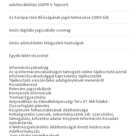
adattovábbítás (GDPR V. fejezet)
Az Európai Unió Bíróságának jogértelmezése (2003-tól)
Uniós digitális jogszabály-csomag
Uniós adatvédelmi felügyeleti hatóságok
Egyéb NAIH részvétel
Információszabadság
Az új információszabadságot támogató online tájékoztató portál
Információszabadsággal kapcsolatos tájékoztatók
Tájékoztató a közérdekű adatigénylések menetéről
Közadatkereső
Releváns jogszabályok
Környezeti információk
Tromsøi Egyezmény
Helyreállítási és Ellenállóképességi Terv 87. Mérföldkő -
Összefoglaló jelentés
Közpénzek felhasználásának átláthatósága
Költségvetési szervek, önkormányzatok stb. szerződési,
támogatási, kifizetési adatai: Központi Információs Közadat-
nyilvántartás
A NAIH közpénzköltés átláthatóságát érintő határozatai
Adatkormányzás
Jogszabályi rendelkezések