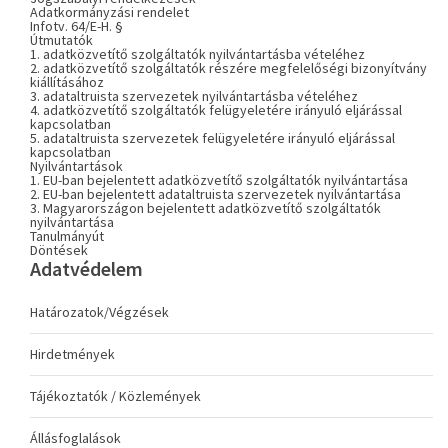
Adatkormányzási rendelet
Infotv. 64/E-H. §
Útmutatók
1. adatközvetítő szolgáltatók nyilvántartásba vételéhez
2. adatközvetítő szolgáltatók részére megfelelőségi bizonyítvány
kiállításához
3. adataltruista szervezetek nyilvántartásba vételéhez
4. adatközvetítő szolgáltatók felügyeletére irányuló eljárással
kapcsolatban
5. adataltruista szervezetek felügyeletére irányuló eljárással
kapcsolatban
Nyilvántartások
1. EU-ban bejelentett adatközvetítő szolgáltatók nyilvántartása
2. EU-ban bejelentett adataltruista szervezetek nyilvántartása
3. Magyarországon bejelentett adatközvetítő szolgáltatók
nyilvántartása
Tanulmányút
Döntések
Adatvédelem
Határozatok/Végzések
Hirdetmények
Tájékoztatók / Közlemények
Állásfoglalások