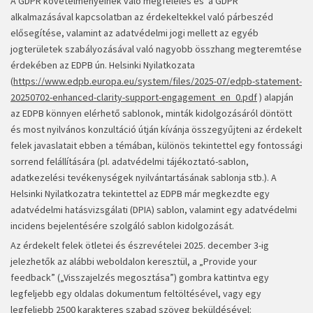
A GDPR követelményeinek való megfelelés és a GDPR
alkalmazásával kapcsolatban az érdekeltekkel való párbeszéd
elősegítése, valamint az adatvédelmi jogi mellett az egyéb
jogterületek szabályozásával való nagyobb összhang megteremtése
érdekében az EDPB ún. Helsinki Nyilatkozata
(
https://www.edpb.europa.eu/system/files/2025-07/edpb-statement-
20250702-enhanced-clarity-support-engagement_en_0.pdf
) alapján
az EDPB könnyen elérhető sablonok, minták kidolgozásáról döntött
és most nyilvános konzultáció útján kívánja összegyűjteni az érdekelt
felek javaslatait ebben a témában, különös tekintettel egy fontossági
sorrend felállítására (pl. adatvédelmi tájékoztató-sablon,
adatkezelési tevékenységek nyilvántartásának sablonja stb.). A
Helsinki Nyilatkozatra tekintettel az EDPB már megkezdte egy
adatvédelmi hatásvizsgálati (DPIA) sablon, valamint egy adatvédelmi
incidens bejelentésére szolgáló sablon kidolgozását.
Az érdekelt felek ötletei és észrevételei 2025. december 3-ig
jelezhetők az alábbi weboldalon keresztül, a „Provide your
feedback” („Visszajelzés megosztása”) gombra kattintva egy
legfeljebb egy oldalas dokumentum feltöltésével, vagy egy
legfeljebb 2500 karakteres szabad szöveg beküldésével: