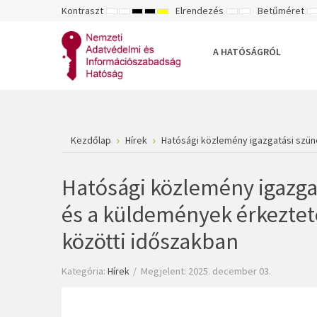
Kontraszt
Elrendezés
Betűméret
ALAPÉRTELMEZETT
ÉJSZAKAI
NAGY
NAGY
NAGY
RÖGZÍTETT
SZÉLES
K
MÓD
MÓD
KONTRASZTÚ
KONTRASZTÚ
KONTRASZTÚ
ELRENDEZÉS
ELRENDEZÉS
FEKETE-
FEKETE
SÁRGA
B
FEHÉR
SÁRGA
FEKETE
A HATÓSÁGRÓL
MÓD
MÓD
MÓD
Kezdőlap
Hírek
Hatósági közlemény igazgatási szüne
Hatósági közlemény igazgat
és a küldemények érkezteté
közötti időszakban
Kategória:
Hírek
Megjelent: 2025. december 03.