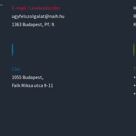
E-mail / Levelezési cím
H
ugyfelszolgalat@naih.hu
R
1363 Budapest, Pf.: 9.
K
Cím
T
1055 Budapest,
+
Falk Miksa utca 9-11
+
+