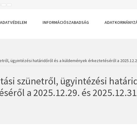
ISEBB
ALAPÉRTELMEZETT
NAGYOBB
BETŰTÍPUS
BETŰMÉRET
BETŰMÉRET
EÁLLÍTÁSA
BEÁLLÍTÁSA
BEÁLLÍTÁSA
ADATVÉDELEM
INFORMÁCIÓSZABADSÁG
ADATKORMÁNYZ
tről, ügyintézési határidőről és a küldemények érkeztetéséről a 2025.12.29
ási szünetről, ügyintézési határi
séről a 2025.12.29. és 2025.12.31