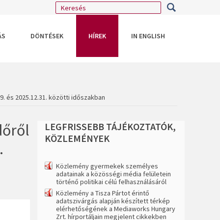
ÁS
DÖNTÉSEK
HÍREK
IN ENGLISH
. és 2025.12.31. közötti időszakban
dőről
LEGFRISSEBB
TÁJÉKOZTATÓK,
KÖZLEMÉNYEK
.
Közlemény gyermekek személyes
adatainak a közösségi média felületein
történő politikai célú felhasználásáról
Közlemény a Tisza Pártot érintő
adatszivárgás alapján készített térkép
elérhetőségének a Mediaworks Hungary
Zrt. hírportáljain megjelent cikkekben