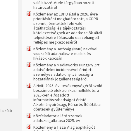
való közzététele tárgyában hozott
határozatáról
Közlemény az EDPB által a 2026. évre
prioritásként meghatározott, a GDPR
szerinti, érintettek felé való
átláthatósági és tájékoztatási
kötelezettségnek az adatkezelők általi
teljesítésére fókuszáló összehangolt
fellépés megkezdéséről
Közlemény a Hatóság (NAIH) nevével
visszaélő adathalász e-mailek és
hívások kapcsán
Közlemény a Mediaworks Hungary Zrt.
adatvédelmi incidensével érintett
személyes adatok nyilvánosságra
hozatalának jogellenességéről
A NAIH 2025. évi tevékenységéről szóló
beszámoló elektronikus melléklete: a
2025-ben elfogadott
Információszabadságot érintő
Alkotmánybírósági, Kúriai és Ítélőtáblai
döntések gyűjteménye
l szóló
Közfeladatot ellátó szervek
adatszolgáltatása 2025. év
Közlemény a Tisza Világ applikációt