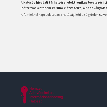
A Hatóság
hivatali tárhelyére,
elektronikus levelezési 
időtartama alatt
nem kerülnek átvételre
, a
beadványok s
A fentiekkel kapcsolatosan a Hatóság kéri az ügyfelek sz