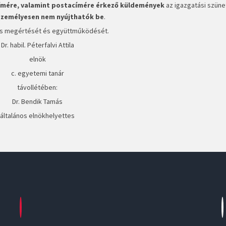
címére, valamint postacímére érkező küldemények
az igazgatási szüne
zemélyesen nem nyújthatók be
.
íves megértését és együttműködését.
Dr. habil. Péterfalvi Attila
elnök
c. egyetemi tanár
távollétében:
Dr. Bendik Tamás
általános elnökhelyettes