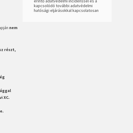
érintő adatvédelmi incidenssel és a
kapcsolódó további adatvédelmi
hatósági eljárásokkal kapcsolatosan
lapján
nem
z részt,
ség
sággal
i XC.
e.