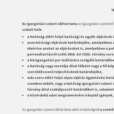
i
Az igazgatási szünet időtartama
az igazgatási szünetről s
számít bele
a Hatóság előtt folyó hatósági és egyéb eljárások 
azon bírósági eljárások határidejébe, amelyekben a
ideértve azokat az eljárásokat is, amelyekben a polg
perrendtartásról szóló 2016. évi CXXX. törvény soron
a közigazgatási per indítására szolgáló határidőbe
a Hatóság vagy vezetője által félként vagy a fél
szerződésszerű teljesítésének határidejébe,
más szerv előtt folyó olyan eljárás ügyintézési hat
szemben indult, vagy a Hatóság igazgatási szünet al
törvény által szabályozott határidőket is, valamint
a közérdekű adat megismerésére irányuló igények,
Az igazgatási szünet időtartama alatt a Hatóságnál
a személ