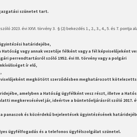
gazgatási szünetet tart.
zóló 2023. évi XXVI. törvény 3. § (2) bekezdés 1., 2., 3., 4., 5. és 7. pontja a
ügyintézési határidejébe,
 Hatóság vagy annak vezetője félként vagy a fél képviselőjeként ves
ári perrendtartásról szóló 1952. évi III. törvény vagy a polgári
kívüliséget ír elő,
,
 képviselőjeként megkötött szerződésben meghatározott kötelezett
áridejébe, amelyben a Hatóság ügyfélként vesz részt, illetve a Ható
atti megkeresésével jár, ideértve a büntetőeljárásról szóló 2017. év
 a panaszok és közérdekű bejelentések ügyintézésének határidejéb
yes ügyfélfogadás és a telefonos ügyfélszolgálat szünetel
.