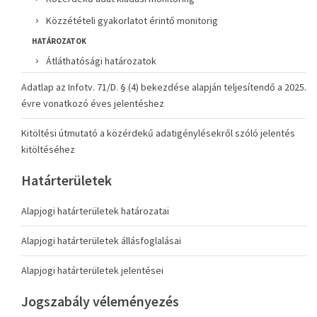
Közzétételi gyakorlatot érintő monitorig
HATÁROZATOK
Átláthatósági határozatok
Adatlap az Infotv. 71/D. § (4) bekezdése alapján teljesítendő a 2025.
évre vonatkozó éves jelentéshez
Kitöltési útmutató a közérdekű adatigénylésekről szóló jelentés
kitöltéséhez
Határterületek
Alapjogi határterületek határozatai
Alapjogi határterületek állásfoglalásai
Alapjogi határterületek jelentései
Jogszabály véleményezés