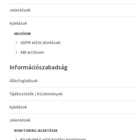
Jelentések
Ajánlások
ARCHÍVUM
GDPR előtti döntések
ABI archívum
Információszabadság
Állásfoglalások
Tájékoztatók / Közlemények
Ajánlások
Jelentések
MONITORING JELENTÉSEK
Közérdekű adat kiadási monitoring