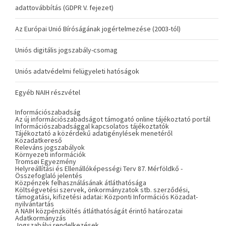
adattovábbítás (GDPR V. fejezet)
Az Európai Unió Bíróságának jogértelmezése (2003-tól)
Uniós digitális jogszabály-csomag
Uniós adatvédelmi felügyeleti hatóságok
Egyéb NAIH részvétel
Információszabadság
Az új információszabadságot támogató online tájékoztató portál
Információszabadsággal kapcsolatos tájékoztatók
Tájékoztató a közérdekű adatigénylések menetéről
Közadatkereső
Releváns jogszabályok
Környezeti információk
Tromsøi Egyezmény
Helyreállítási és Ellenállóképességi Terv 87. Mérföldkő -
Összefoglaló jelentés
Közpénzek felhasználásának átláthatósága
Költségvetési szervek, önkormányzatok stb. szerződési,
támogatási, kifizetési adatai: Központi Információs Közadat-
nyilvántartás
A NAIH közpénzköltés átláthatóságát érintő határozatai
Adatkormányzás
Jogszabályi rendelkezések