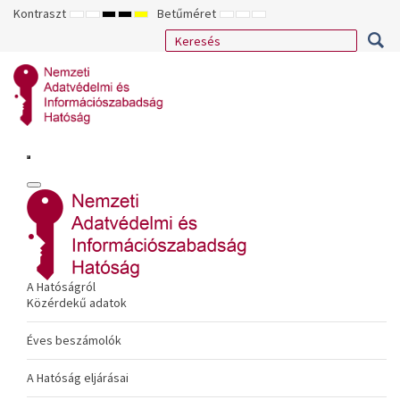
Kontraszt
Betűméret
ALAPÉRTELMEZETT
ÉJSZAKAI
NAGY
NAGY
NAGY
KISEBB
ALAPÉRTELMEZETT
NAGYOBB
MÓD
MÓD
KONTRASZTÚ
KONTRASZTÚ
KONTRASZTÚ
BETŰTÍPUS
BETŰMÉRET
BETŰMÉRET
FEKETE-
FEKETE
SÁRGA
BEÁLLÍTÁSA
BEÁLLÍTÁSA
BEÁLLÍTÁSA
FEHÉR
SÁRGA
FEKETE
MÓD
MÓD
MÓD
A Hatóságról
Közérdekű adatok
Éves beszámolók
A Hatóság eljárásai