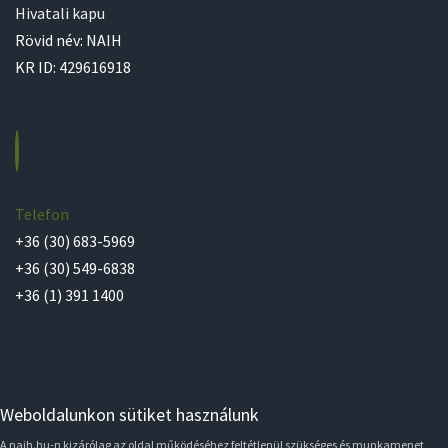
Hivatali kapu
Rövid név: NAIH
KR ID: 429616918
Telefon
+36 (30) 683-5969
+36 (30) 549-6838
+36 (1) 391 1400
Weboldalunkon sütiket használunk
A naih.hu-n kizárólag az oldal működéséhez feltétlenül szükséges és munkamenet