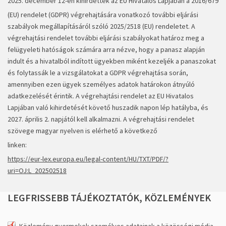
2025. december 12-én kihirdették az EU Hivatalos Lapjában a 2016/679
(EU) rendelet (GDPR) végrehajtására vonatkozó további eljárási
szabályok megállapításáról szóló 2025/2518 (EU) rendeletet. A
végrehajtási rendelet további eljárási szabályokat határoz meg a
felügyeleti hatóságok számára arra nézve, hogy a panasz alapján
indult és a hivatalból indított ügyekben miként kezeljék a panaszokat
és folytassák le a vizsgálatokat a GDPR végrehajtása során,
amennyiben ezen ügyek személyes adatok határokon átnyúló
adatkezelését érintik. A végrehajtási rendelet az EU Hivatalos
Lapjában való kihirdetését követő huszadik napon lép hatályba, és
2027. április 2. napjától kell alkalmazni. A végrehajtási rendelet
szövege magyar nyelven is elérhető a következő
linken:
https://eur-lex.europa.eu/legal-content/HU/TXT/PDF/?
uri=OJ:L_202502518
LEGFRISSEBB
TÁJÉKOZTATÓK,
KÖZLEMÉNYEK