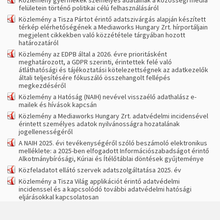
Közlemény gyermekek személyes adatainak a közösségi média
felületein történő politikai célú felhasználásáról
Közlemény a Tisza Pártot érintő adatszivárgás alapján készített
térkép elérhetőségének a Mediaworks Hungary Zrt. hírportáljain
megjelent cikkekben való közzététele tárgyában hozott
határozatáról
Közlemény az EDPB által a 2026. évre prioritásként
meghatározott, a GDPR szerinti, érintettek felé való
átláthatósági és tájékoztatási kötelezettségnek az adatkezelők
általi teljesítésére fókuszáló összehangolt fellépés
megkezdéséről
Közlemény a Hatóság (NAIH) nevével visszaélő adathalász e-
mailek és hívások kapcsán
Közlemény a Mediaworks Hungary Zrt. adatvédelmi incidensével
érintett személyes adatok nyilvánosságra hozatalának
jogellenességéről
A NAIH 2025. évi tevékenységéről szóló beszámoló elektronikus
melléklete: a 2025-ben elfogadott Információszabadságot érintő
Alkotmánybírósági, Kúriai és Ítélőtáblai döntések gyűjteménye
Közfeladatot ellátó szervek adatszolgáltatása 2025. év
Közlemény a Tisza Világ applikációt érintő adatvédelmi
incidenssel és a kapcsolódó további adatvédelmi hatósági
eljárásokkal kapcsolatosan