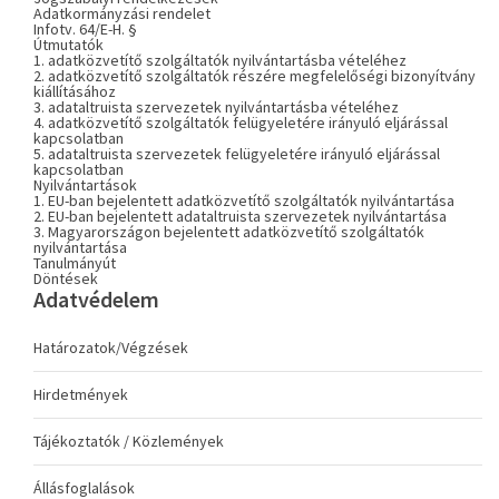
Adatkormányzási rendelet
Infotv. 64/E-H. §
Útmutatók
1. adatközvetítő szolgáltatók nyilvántartásba vételéhez
2. adatközvetítő szolgáltatók részére megfelelőségi bizonyítvány
kiállításához
3. adataltruista szervezetek nyilvántartásba vételéhez
4. adatközvetítő szolgáltatók felügyeletére irányuló eljárással
kapcsolatban
5. adataltruista szervezetek felügyeletére irányuló eljárással
kapcsolatban
Nyilvántartások
1. EU-ban bejelentett adatközvetítő szolgáltatók nyilvántartása
2. EU-ban bejelentett adataltruista szervezetek nyilvántartása
3. Magyarországon bejelentett adatközvetítő szolgáltatók
nyilvántartása
Tanulmányút
Döntések
Adatvédelem
Határozatok/Végzések
Hirdetmények
Tájékoztatók / Közlemények
Állásfoglalások