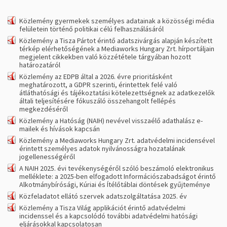
Közlemény gyermekek személyes adatainak a közösségi média
felületein történő politikai célú felhasználásáról
Közlemény a Tisza Pártot érintő adatszivárgás alapján készített
térkép elérhetőségének a Mediaworks Hungary Zrt. hírportáljain
megjelent cikkekben való közzététele tárgyában hozott
határozatáról
Közlemény az EDPB által a 2026. évre prioritásként
meghatározott, a GDPR szerinti, érintettek felé való
átláthatósági és tájékoztatási kötelezettségnek az adatkezelők
általi teljesítésére fókuszáló összehangolt fellépés
megkezdéséről
Közlemény a Hatóság (NAIH) nevével visszaélő adathalász e-
mailek és hívások kapcsán
Közlemény a Mediaworks Hungary Zrt. adatvédelmi incidensével
érintett személyes adatok nyilvánosságra hozatalának
jogellenességéről
A NAIH 2025. évi tevékenységéről szóló beszámoló elektronikus
melléklete: a 2025-ben elfogadott Információszabadságot érintő
Alkotmánybírósági, Kúriai és Ítélőtáblai döntések gyűjteménye
Közfeladatot ellátó szervek adatszolgáltatása 2025. év
Közlemény a Tisza Világ applikációt érintő adatvédelmi
incidenssel és a kapcsolódó további adatvédelmi hatósági
eljárásokkal kapcsolatosan