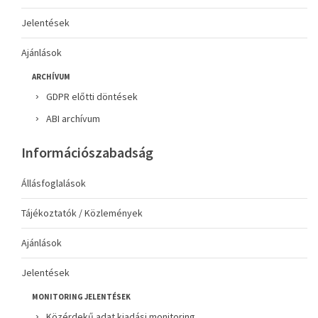
Jelentések
Ajánlások
ARCHÍVUM
GDPR előtti döntések
ABI archívum
Információszabadság
Állásfoglalások
Tájékoztatók / Közlemények
Ajánlások
Jelentések
MONITORING JELENTÉSEK
Közérdekű adat kiadási monitoring