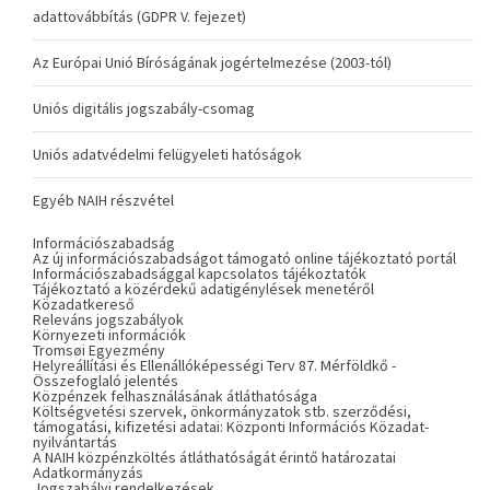
adattovábbítás (GDPR V. fejezet)
Az Európai Unió Bíróságának jogértelmezése (2003-tól)
Uniós digitális jogszabály-csomag
Uniós adatvédelmi felügyeleti hatóságok
Egyéb NAIH részvétel
Információszabadság
Az új információszabadságot támogató online tájékoztató portál
Információszabadsággal kapcsolatos tájékoztatók
Tájékoztató a közérdekű adatigénylések menetéről
Közadatkereső
Releváns jogszabályok
Környezeti információk
Tromsøi Egyezmény
Helyreállítási és Ellenállóképességi Terv 87. Mérföldkő -
Összefoglaló jelentés
Közpénzek felhasználásának átláthatósága
Költségvetési szervek, önkormányzatok stb. szerződési,
támogatási, kifizetési adatai: Központi Információs Közadat-
nyilvántartás
A NAIH közpénzköltés átláthatóságát érintő határozatai
Adatkormányzás
Jogszabályi rendelkezések