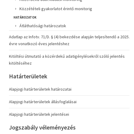
Közzétételi gyakorlatot érintő monitorig
HATÁROZATOK
Átláthatósági határozatok
Adatlap az Infotv. 71/D. § (4) bekezdése alapján teljesítendő a 2025.
évre vonatkozó éves jelentéshez
Kitöltési útmutató a közérdekű adatigénylésekről szóló jelentés
kitöltéséhez
Határterületek
Alapjogi határterületek határozatai
Alapjogi határterületek állásfoglalásai
Alapjogi határterületek jelentései
Jogszabály véleményezés