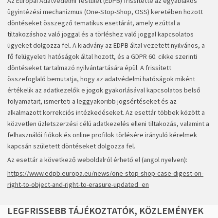
Az Európai Adatvédelmi Testület (EDPB) frissítette az egyablakos
ügyintézési mechanizmus (One-Stop-Shop, OSS) keretében hozott
döntéseket összegző tematikus esettárát, amely ezúttal a
tiltakozáshoz való joggal és a törléshez való joggal kapcsolatos
ügyeket dolgozza fel. A kiadvány az EDPB által vezetett nyilvános, a
fő felügyeleti hatóságok által hozott, és a GDPR 60. cikke szerinti
döntéseket tartalmazó nyilvántartására épül. A frissített
összefoglaló bemutatja, hogy az adatvédelmi hatóságok miként
értékelik az adatkezelők e jogok gyakorlásával kapcsolatos belső
folyamatait, ismerteti a leggyakoribb jogsértéseket és az
alkalmazott korrekciós intézkedéseket. Az esettár többek között a
közvetlen üzletszerzési célú adatkezelés elleni tiltakozás, valamint a
felhasználói fiókok és online profilok törlésére irányuló kérelmek
kapcsán született döntéseket dolgozza fel.
Az esettár a következő weboldalról érhető el (angol nyelven):
https://www.edpb.europa.eu/news/one-stop-shop-case-digest-on-
right-to-object-and-right-to-erasure-updated_en
LEGFRISSEBB
TÁJÉKOZTATÓK,
KÖZLEMÉNYEK