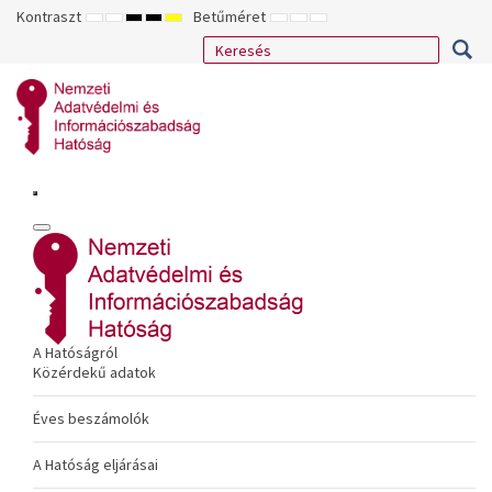
Kontraszt
Betűméret
ALAPÉRTELMEZETT
ÉJSZAKAI
NAGY
NAGY
NAGY
KISEBB
ALAPÉRTELMEZETT
NAGYOBB
MÓD
MÓD
KONTRASZTÚ
KONTRASZTÚ
KONTRASZTÚ
BETŰTÍPUS
BETŰMÉRET
BETŰMÉRET
FEKETE-
FEKETE
SÁRGA
BEÁLLÍTÁSA
BEÁLLÍTÁSA
BEÁLLÍTÁSA
FEHÉR
SÁRGA
FEKETE
MÓD
MÓD
MÓD
A Hatóságról
Közérdekű adatok
Éves beszámolók
A Hatóság eljárásai