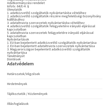
Adatkormányzási rendelet
Infotv. 64/E-H. §
Útmutatók
1. adatközvetítő szolgáltatók nyilvántartásba vételéhez
2. adatközvetítő szolgáltatók részére megfelelőségi bizonyítvány
kiállításához
3. adataltruista szervezetek nyilvántartásba vételéhez
4. adatközvetítő szolgáltatók felügyeletére irányuló eljárással
kapcsolatban
5. adataltruista szervezetek felügyeletére irányuló eljárással
kapcsolatban
Nyilvántartások
1. EU-ban bejelentett adatközvetítő szolgáltatók nyilvántartása
2. EU-ban bejelentett adataltruista szervezetek nyilvántartása
3. Magyarországon bejelentett adatközvetítő szolgáltatók
nyilvántartása
Tanulmányút
Döntések
Adatvédelem
Határozatok/Végzések
Hirdetmények
Tájékoztatók / Közlemények
Állásfoglalások