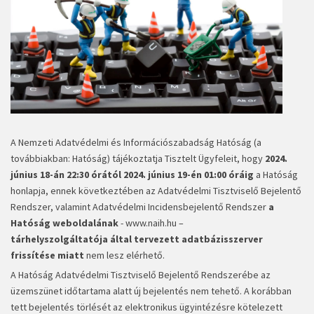
A Nemzeti Adatvédelmi és Információszabadság Hatóság (a
továbbiakban: Hatóság) tájékoztatja Tisztelt Ügyfeleit, hogy
2024.
június 18-án 22:30 órától 2024. június 19-én 01:00 óráig
a Hatóság
honlapja, ennek következtében az Adatvédelmi Tisztviselő Bejelentő
Rendszer, valamint Adatvédelmi Incidensbejelentő Rendszer
a
Hatóság weboldalának
-
www.naih.hu
–
tárhelyszolgáltatója
által
tervezett adatbázisszerver
frissítése miatt
nem lesz elérhető.
A Hatóság Adatvédelmi Tisztviselő Bejelentő Rendszerébe az
üzemszünet időtartama alatt új bejelentés nem tehető. A korábban
tett bejelentés törlését az elektronikus ügyintézésre kötelezett