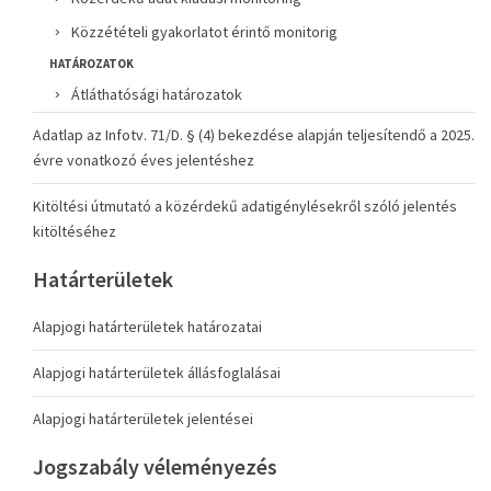
Közzétételi gyakorlatot érintő monitorig
HATÁROZATOK
Átláthatósági határozatok
Adatlap az Infotv. 71/D. § (4) bekezdése alapján teljesítendő a 2025.
évre vonatkozó éves jelentéshez
Kitöltési útmutató a közérdekű adatigénylésekről szóló jelentés
kitöltéséhez
Határterületek
Alapjogi határterületek határozatai
Alapjogi határterületek állásfoglalásai
Alapjogi határterületek jelentései
Jogszabály véleményezés