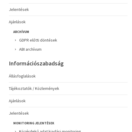
Jelentések
Ajánlások
ARCHÍVUM
GDPR előtti döntések
ABI archívum
Információszabadság
Állásfoglalások
Tájékoztatók / Közlemények
Ajánlások
Jelentések
MONITORING JELENTÉSEK
Közérdekű adat kiadási monitoring