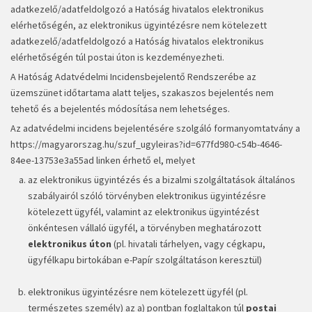
adatkezelő/adatfeldolgozó a Hatóság hivatalos elektronikus
elérhetőségén, az elektronikus ügyintézésre nem kötelezett
adatkezelő/adatfeldolgozó a Hatóság hivatalos elektronikus
elérhetőségén túl postai úton is kezdeményezheti.
A Hatóság Adatvédelmi Incidensbejelentő Rendszerébe az
üzemszünet időtartama alatt teljes, szakaszos bejelentés nem
tehető és a bejelentés módosítása nem lehetséges.
Az adatvédelmi incidens bejelentésére szolgáló formanyomtatvány a
https://magyarorszag.hu/szuf_ugyleiras?id=677fd980-c54b-4646-
84ee-13753e3a55ad
linken érhető el, melyet
az elektronikus ügyintézés és a bizalmi szolgáltatások általános
szabályairól szóló törvényben elektronikus ügyintézésre
kötelezett ügyfél, valamint az elektronikus ügyintézést
önkéntesen vállaló ügyfél, a törvényben meghatározott
elektronikus úton
(pl. hivatali tárhelyen, vagy cégkapu,
ügyfélkapu birtokában
e-Papír szolgáltatáson keresztül
)
elektronikus ügyintézésre nem kötelezett ügyfél (pl.
természetes személy) az a) pontban foglaltakon túl
postai