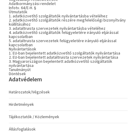
Adatkormányzási rendelet
Infotv. 64/E-H. §
Útmutatók
1. adatközvetítő szolgáltatók nyilvántartásba vételéhez
2. adatközvetítő szolgáltatók részére megfelelőségi bizonyítvány
kiállításához
3. adataltruista szervezetek nyilvántartásba vételéhez
4. adatközvetítő szolgáltatók felügyeletére irányuló eljárással
kapcsolatban
5. adataltruista szervezetek felügyeletére irányuló eljárással
kapcsolatban
Nyilvántartások
1. EU-ban bejelentett adatközvetítő szolgáltatók nyilvántartása
2. EU-ban bejelentett adataltruista szervezetek nyilvántartása
3. Magyarországon bejelentett adatközvetítő szolgáltatók
nyilvántartása
Tanulmányút
Döntések
Adatvédelem
Határozatok/Végzések
Hirdetmények
Tájékoztatók / Közlemények
Állásfoglalások