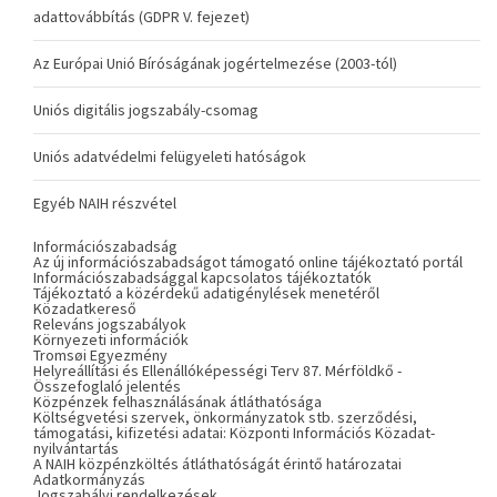
adattovábbítás (GDPR V. fejezet)
Az Európai Unió Bíróságának jogértelmezése (2003-tól)
Uniós digitális jogszabály-csomag
Uniós adatvédelmi felügyeleti hatóságok
Egyéb NAIH részvétel
Információszabadság
Az új információszabadságot támogató online tájékoztató portál
Információszabadsággal kapcsolatos tájékoztatók
Tájékoztató a közérdekű adatigénylések menetéről
Közadatkereső
Releváns jogszabályok
Környezeti információk
Tromsøi Egyezmény
Helyreállítási és Ellenállóképességi Terv 87. Mérföldkő -
Összefoglaló jelentés
Közpénzek felhasználásának átláthatósága
Költségvetési szervek, önkormányzatok stb. szerződési,
támogatási, kifizetési adatai: Központi Információs Közadat-
nyilvántartás
A NAIH közpénzköltés átláthatóságát érintő határozatai
Adatkormányzás
Jogszabályi rendelkezések