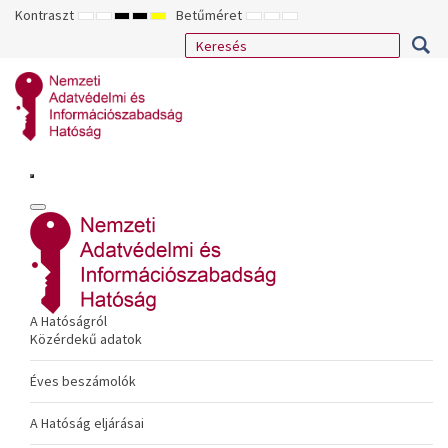
Kontraszt
Betűméret
ALAPÉRTELMEZETT
ÉJSZAKAI
NAGY
NAGY
NAGY
KISEBB
ALAPÉRTELMEZETT
NAGYOBB
MÓD
MÓD
KONTRASZTÚ
KONTRASZTÚ
KONTRASZTÚ
BETŰTÍPUS
BETŰMÉRET
BETŰMÉRET
FEKETE-
FEKETE
SÁRGA
BEÁLLÍTÁSA
BEÁLLÍTÁSA
BEÁLLÍTÁSA
FEHÉR
SÁRGA
FEKETE
MÓD
MÓD
MÓD
A Hatóságról
Közérdekű adatok
Éves beszámolók
A Hatóság eljárásai