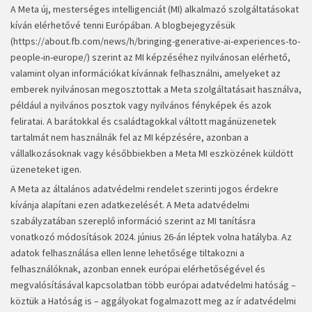
A Meta új, mesterséges intelligenciát (MI) alkalmazó szolgáltatásokat
kíván elérhetővé tenni Európában. A blogbejegyzésük
(
https://about.fb.com/news/h/bringing-generative-ai-experiences-to-
people-in-europe/
) szerint az MI képzéséhez nyilvánosan elérhető,
valamint olyan információkat kívánnak felhasználni, amelyeket az
emberek nyilvánosan megosztottak a Meta szolgáltatásait használva,
például a nyilvános posztok vagy nyilvános fényképek és azok
feliratai. A barátokkal és családtagokkal váltott magánüzenetek
tartalmát nem használnák fel az MI képzésére, azonban a
vállalkozásoknak vagy későbbiekben a Meta MI eszközének küldött
üzeneteket igen.
A Meta az általános adatvédelmi rendelet szerinti jogos érdekre
kívánja alapítani ezen adatkezelését. A Meta adatvédelmi
szabályzatában szereplő információ szerint az MI tanításra
vonatkozó módosítások 2024. június 26-án léptek volna hatályba. Az
adatok felhasználása ellen lenne lehetősége tiltakozni a
felhasználóknak, azonban ennek európai elérhetőségével és
megvalósításával kapcsolatban több európai adatvédelmi hatóság –
köztük a Hatóság is – aggályokat fogalmazott meg az ír adatvédelmi