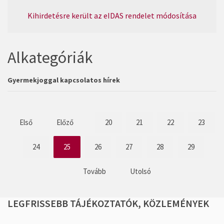
Kihirdetésre került az eIDAS rendelet módosítása
Alkategóriák
Gyermekjoggal kapcsolatos hírek
Első
Előző
20
21
22
23
24
25
26
27
28
29
Tovább
Utolsó
LEGFRISSEBB
TÁJÉKOZTATÓK,
KÖZLEMÉNYEK