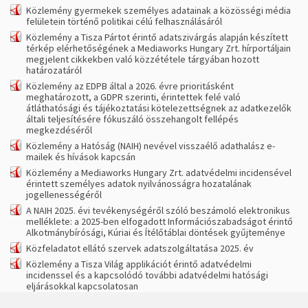
Közlemény gyermekek személyes adatainak a közösségi média
felületein történő politikai célú felhasználásáról
Közlemény a Tisza Pártot érintő adatszivárgás alapján készített
térkép elérhetőségének a Mediaworks Hungary Zrt. hírportáljain
megjelent cikkekben való közzététele tárgyában hozott
határozatáról
Közlemény az EDPB által a 2026. évre prioritásként
meghatározott, a GDPR szerinti, érintettek felé való
átláthatósági és tájékoztatási kötelezettségnek az adatkezelők
általi teljesítésére fókuszáló összehangolt fellépés
megkezdéséről
Közlemény a Hatóság (NAIH) nevével visszaélő adathalász e-
mailek és hívások kapcsán
Közlemény a Mediaworks Hungary Zrt. adatvédelmi incidensével
érintett személyes adatok nyilvánosságra hozatalának
jogellenességéről
A NAIH 2025. évi tevékenységéről szóló beszámoló elektronikus
melléklete: a 2025-ben elfogadott Információszabadságot érintő
Alkotmánybírósági, Kúriai és Ítélőtáblai döntések gyűjteménye
Közfeladatot ellátó szervek adatszolgáltatása 2025. év
Közlemény a Tisza Világ applikációt érintő adatvédelmi
incidenssel és a kapcsolódó további adatvédelmi hatósági
eljárásokkal kapcsolatosan