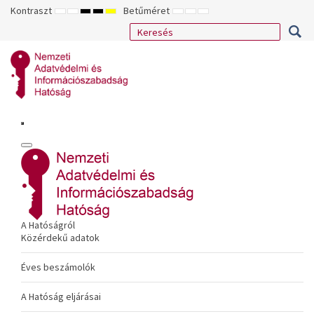
Kontraszt
Betűméret
ALAPÉRTELMEZETT
ÉJSZAKAI
NAGY
NAGY
NAGY
KISEBB
ALAPÉRTELMEZETT
NAGYOBB
MÓD
MÓD
KONTRASZTÚ
KONTRASZTÚ
KONTRASZTÚ
BETŰTÍPUS
BETŰMÉRET
BETŰMÉRET
FEKETE-
FEKETE
SÁRGA
BEÁLLÍTÁSA
BEÁLLÍTÁSA
BEÁLLÍTÁSA
FEHÉR
SÁRGA
FEKETE
MÓD
MÓD
MÓD
A Hatóságról
Közérdekű adatok
Éves beszámolók
A Hatóság eljárásai