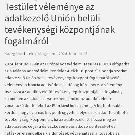
Testület véleménye az
adatkezelő Unión belüli
tevékenységi központjának
fogalmáról
Kategória:
Hírek
Megjelent: 2024. február 15.
2024. február 13-én az Európai Adatvédelmi Testület (EDPB) elfogadta
az általános adatvédelmi rendelet 4. cikk 16. pont a) alpontja szerinti
adatkezelő Unión belüli tevékenységi központ fogalmáról szóló
véleményt a francia adatvédelmi hatóság kérelmére. A vélemény
tisztázza az adatkezelő fő tevékenységi központjának fogalmát,
különösen azokban az esetekben, amikor az adatkezelésre
vonatkozó döntéseket az EU-n kívül hozzák meg. A legfontosabb
kérdés, hogy az uniós központi ügyvitel helye csak akkor tekinthető
tevékenységi központnak, ha az adatkezelő itt hozza meg az
adatkezelés céljaira és eszközeire vonatkozó döntéseket és
hatáskörrel rendelkezik a döntések végrehajtására, továbbá az