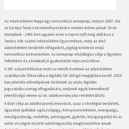
Az Adatvédelem Napja egy nemzetközi ünnepnap, melyet 2007. óta
az Európa Tanács kezdeményezésére minden évben január 28-án
ünneplünk - 1981-ben ugyanis ezen a napon nyílt meg aláírásra a
Tanács 108. számú Adatvédelmi Egyezménye, mely az első
adatvédelem területén elfogadott, jogilag kötelező erejű
nemzetközi instrumentum. Az ünnepnap elsődleges célja a figyelem
felkeltése és a kialakult jó gyakorlatok népszerűsítése.
A XXI. század kihívásai miatt az elmúlt években az adatvédelmi
szabályozás fókuszába a digitális tér átfogó megújítása került. 2023-
ban jelentős előrelépések történtek az uniós digitális
jogszabálycsomag elfogadására, melynek egyik kiemelkedő
jelentőségű eleme az ún. adatkormányzási rendelet (DGA).
A DGA célja az adatközpontú innováció, azaz a stratégiai területek,
ágazatok (például: egészségügy, környezetvédelem, energiaügy,
mezőgazdaság, mobilitás, pénzügyek, gyártás, közigazgatás) és az
uniós országok közötti adatmegosztás megkönnyítése annak