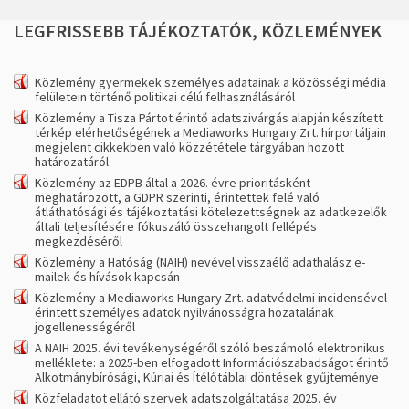
LEGFRISSEBB
TÁJÉKOZTATÓK,
KÖZLEMÉNYEK
Közlemény gyermekek személyes adatainak a közösségi média
felületein történő politikai célú felhasználásáról
Közlemény a Tisza Pártot érintő adatszivárgás alapján készített
térkép elérhetőségének a Mediaworks Hungary Zrt. hírportáljain
megjelent cikkekben való közzététele tárgyában hozott
határozatáról
Közlemény az EDPB által a 2026. évre prioritásként
meghatározott, a GDPR szerinti, érintettek felé való
átláthatósági és tájékoztatási kötelezettségnek az adatkezelők
általi teljesítésére fókuszáló összehangolt fellépés
megkezdéséről
Közlemény a Hatóság (NAIH) nevével visszaélő adathalász e-
mailek és hívások kapcsán
Közlemény a Mediaworks Hungary Zrt. adatvédelmi incidensével
érintett személyes adatok nyilvánosságra hozatalának
jogellenességéről
A NAIH 2025. évi tevékenységéről szóló beszámoló elektronikus
melléklete: a 2025-ben elfogadott Információszabadságot érintő
Alkotmánybírósági, Kúriai és Ítélőtáblai döntések gyűjteménye
Közfeladatot ellátó szervek adatszolgáltatása 2025. év