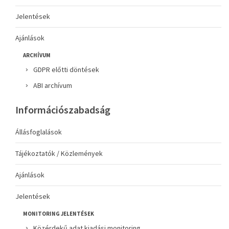
Jelentések
Ajánlások
ARCHÍVUM
GDPR előtti döntések
ABI archívum
Információszabadság
Állásfoglalások
Tájékoztatók / Közlemények
Ajánlások
Jelentések
MONITORING JELENTÉSEK
Közérdekű adat kiadási monitoring