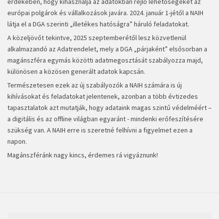
érdekében, hogy kihasználja az adatokban rejlő lehetőségeket az
európai polgárok és vállalkozások javára. 2024. január 1-jétől a NAIH
látja el a DGA szerinti „illetékes hatóságra” háruló feladatokat.
A közeljövőt tekintve, 2025 szeptemberétől lesz közvetlenül
alkalmazandó az Adatrendelet, mely a DGA „párjaként” elsősorban a
magánszféra egymás közötti adatmegosztását szabályozza majd,
különösen a közösen generált adatok kapcsán.
Természetesen ezek az új szabályozók a NAIH számára is új
kihívásokat és feladatokat jelentenek, azonban a több évtizedes
tapasztalatok azt mutatják, hogy adataink magas szintű védelméért –
a digitális és az offline világban egyaránt - mindenki erőfeszítésére
szükség van. A NAIH erre is szeretné felhívni a figyelmet ezen a
napon.
Magánszféránk nagy kincs, érdemes rá vigyáznunk!