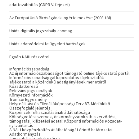
adattovábbítás (GDPR V. fejezet)
Az Európai Unió Bíróságának jogértelmezése (2003-tól)
Uniós digitális jogszabály-csomag
Uniós adatvédelmi felügyeleti hatóságok
Egyéb NAIH részvétel
Információszabadság
Az új információszabadságot támogató online tájékoztató portál
Információszabadsággal kapcsolatos tájékoztatók
Tájékoztató a közérdekű adatigénylések menetéről
Közadatkereső
Releváns jogszabályok
Környezeti információk
Tromsøi Egyezmény
Helyreállítási és Ellenállóképességi Terv 87. Mérföldkő -
Összefoglaló jelentés
Közpénzek felhasználásának átláthatósága
Költségvetési szervek, önkormányzatok stb. szerződési,
támogatási, kifizetési adatai: Központi Információs Közadat-
nyilvántartás
A NAIH közpénzköltés átláthatóságát érintő határozatai
Adatkormányzás
Jogszabályi rendelkezések