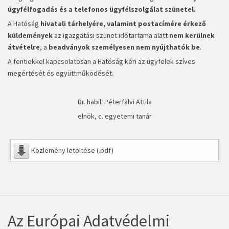
ügyfélfogadás és a telefonos ügyfélszolgálat szünetel
.
A Hatóság
hivatali tárhelyére, valamint postacímére érkező
küldemények
az igazgatási szünet időtartama alatt
nem kerülnek
átvételre
, a
beadványok személyesen nem nyújthatók be
.
A fentiekkel kapcsolatosan a Hatóság kéri az ügyfelek szíves
megértését és együttműködését.
Dr. habil. Péterfalvi Attila
elnök, c. egyetemi tanár
Közlemény letöltése (.pdf)
Az Európai Adatvédelmi