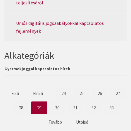
teljesítéséről
Uniós digitális jogszabályokkal kapcsolatos
fejlemények
Alkategóriák
Gyermekjoggal kapcsolatos hírek
Első
Előző
24
25
26
27
28
29
30
31
32
33
Tovább
Utolsó