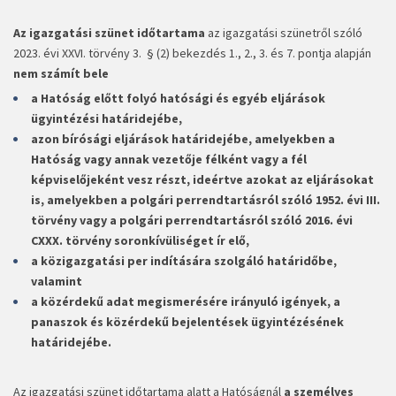
Az igazgatási szünet időtartama
az igazgatási szünetről szóló
2023. évi XXVI. törvény 3. § (2) bekezdés 1., 2., 3. és 7. pontja alapján
nem számít bele
a Hatóság előtt folyó hatósági és egyéb eljárások
ügyintézési határidejébe,
azon bírósági eljárások határidejébe, amelyekben a
Hatóság vagy annak vezetője félként vagy a fél
képviselőjeként vesz részt, ideértve azokat az eljárásokat
is, amelyekben a polgári perrendtartásról szóló 1952. évi III.
törvény vagy a polgári perrendtartásról szóló 2016. évi
CXXX. törvény soronkívüliséget ír elő,
a közigazgatási per indítására szolgáló határidőbe,
valamint
a közérdekű adat megismerésére irányuló igények, a
panaszok és közérdekű bejelentések ügyintézésének
határidejébe.
Az igazgatási szünet időtartama alatt a Hatóságnál
a személyes