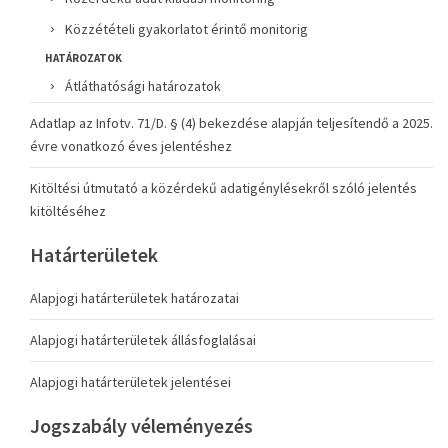
Közzétételi gyakorlatot érintő monitorig
HATÁROZATOK
Átláthatósági határozatok
Adatlap az Infotv. 71/D. § (4) bekezdése alapján teljesítendő a 2025.
évre vonatkozó éves jelentéshez
Kitöltési útmutató a közérdekű adatigénylésekről szóló jelentés
kitöltéséhez
Határterületek
Alapjogi határterületek határozatai
Alapjogi határterületek állásfoglalásai
Alapjogi határterületek jelentései
Jogszabály véleményezés