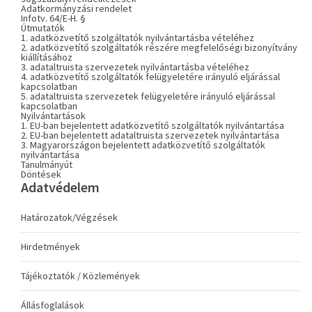
Adatkormányzási rendelet
Infotv. 64/E-H. §
Útmutatók
1. adatközvetítő szolgáltatók nyilvántartásba vételéhez
2. adatközvetítő szolgáltatók részére megfelelőségi bizonyítvány
kiállításához
3. adataltruista szervezetek nyilvántartásba vételéhez
4. adatközvetítő szolgáltatók felügyeletére irányuló eljárással
kapcsolatban
5. adataltruista szervezetek felügyeletére irányuló eljárással
kapcsolatban
Nyilvántartások
1. EU-ban bejelentett adatközvetítő szolgáltatók nyilvántartása
2. EU-ban bejelentett adataltruista szervezetek nyilvántartása
3. Magyarországon bejelentett adatközvetítő szolgáltatók
nyilvántartása
Tanulmányút
Döntések
Adatvédelem
Határozatok/Végzések
Hirdetmények
Tájékoztatók / Közlemények
Állásfoglalások