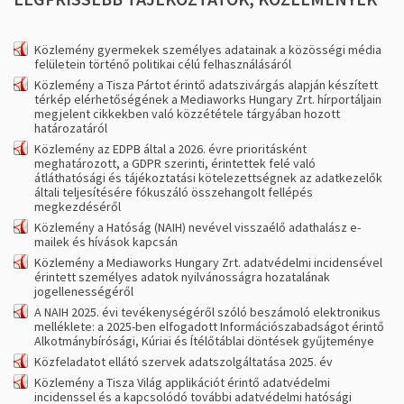
Közlemény gyermekek személyes adatainak a közösségi média
felületein történő politikai célú felhasználásáról
Közlemény a Tisza Pártot érintő adatszivárgás alapján készített
térkép elérhetőségének a Mediaworks Hungary Zrt. hírportáljain
megjelent cikkekben való közzététele tárgyában hozott
határozatáról
Közlemény az EDPB által a 2026. évre prioritásként
meghatározott, a GDPR szerinti, érintettek felé való
átláthatósági és tájékoztatási kötelezettségnek az adatkezelők
általi teljesítésére fókuszáló összehangolt fellépés
megkezdéséről
Közlemény a Hatóság (NAIH) nevével visszaélő adathalász e-
mailek és hívások kapcsán
Közlemény a Mediaworks Hungary Zrt. adatvédelmi incidensével
érintett személyes adatok nyilvánosságra hozatalának
jogellenességéről
A NAIH 2025. évi tevékenységéről szóló beszámoló elektronikus
melléklete: a 2025-ben elfogadott Információszabadságot érintő
Alkotmánybírósági, Kúriai és Ítélőtáblai döntések gyűjteménye
Közfeladatot ellátó szervek adatszolgáltatása 2025. év
Közlemény a Tisza Világ applikációt érintő adatvédelmi
incidenssel és a kapcsolódó további adatvédelmi hatósági