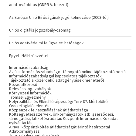
adattovábbítás (GDPR V. fejezet)
Az Európai Unió Bíróságának jogértelmezése (2003-tól)
Uniós digitális jogszabály-csomag
Uniós adatvédelmi felügyeleti hatóságok
Egyéb NAIH részvétel
Információszabadság
Az új információszabadságot támogató online tájékoztató portál
Információszabadsággal kapcsolatos tájékoztatók
Tájékoztató a közérdekű adatigénylések menetéről
Közadatkereső
Releváns jogszabályok
Környezeti információk
Tromsøi Egyezmény
Helyreállítási és Ellenállóképességi Terv 87. Mérföldkő -
Összefoglaló jelentés
Közpénzek felhasználásának átláthatósága
Költségvetési szervek, önkormányzatok stb. szerződési,
támogatási, kifizetési adatai: Központi Információs Közadat-
nyilvántartás
A NAIH közpénzköltés átláthatóságát érintő határozatai
Adatkormányzás
Jogszabályi rendelkezések