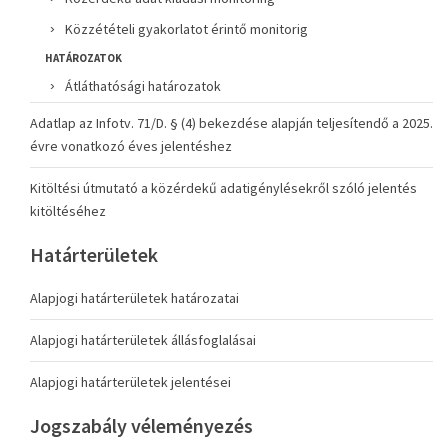
Közzétételi gyakorlatot érintő monitorig
HATÁROZATOK
Átláthatósági határozatok
Adatlap az Infotv. 71/D. § (4) bekezdése alapján teljesítendő a 2025.
évre vonatkozó éves jelentéshez
Kitöltési útmutató a közérdekű adatigénylésekről szóló jelentés
kitöltéséhez
Határterületek
Alapjogi határterületek határozatai
Alapjogi határterületek állásfoglalásai
Alapjogi határterületek jelentései
Jogszabály véleményezés