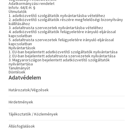
Adatkormányzási rendelet
Infotv. 64/E-H. §
Útmutatók
1. adatközvetítő szolgáltatók nyilvántartásba vételéhez
2. adatközvetítő szolgáltatók részére megfelelőségi bizonyítvány
kiállításához
3. adataltruista szervezetek nyilvántartásba vételéhez
4. adatközvetítő szolgáltatók felügyeletére irányuló eljárással
kapcsolatban
5. adataltruista szervezetek felügyeletére irányuló eljárással
kapcsolatban
Nyilvántartások
1. EU-ban bejelentett adatközvetítő szolgáltatók nyilvántartása
2. EU-ban bejelentett adataltruista szervezetek nyilvántartása
3. Magyarországon bejelentett adatközvetítő szolgáltatók
nyilvántartása
Tanulmányút
Döntések
Adatvédelem
Határozatok/Végzések
Hirdetmények
Tájékoztatók / Közlemények
Állásfoglalások