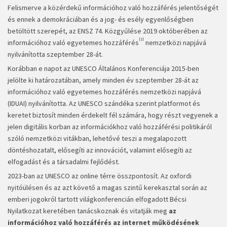
Felismerve a közérdekű információhoz való hozzáférés jelentőségét
és ennek a demokráciában és a jog- és esély egyenlőségben
betöltött szerepét, az ENSZ 74. Közgyűlése 2019 októberében az
[1]
információhoz való egyetemes hozzáférés
nemzetközi napjává
nyilvánította szeptember 28-át.
Korábban e napot az UNESCO Általános Konferenciája 2015-ben
jelölte ki határozatában, amely minden év szeptember 28-át az
információhoz való egyetemes hozzáférés nemzetközi napjává
(IDUAI) nyilvánította. Az UNESCO szándéka szerint platformot és
keretet biztosít minden érdekelt fél számára, hogy részt vegyenek a
jelen digitális korban az információkhoz való hozzáférési politikáról
szóló nemzetközi vitákban, lehetővé teszi a megalapozott
döntéshozatalt, elősegíti az innovációt, valamint elősegíti az
elfogadást és a társadalmi fejlődést.
2023-ban az UNESCO az online térre összpontosít. Az oxfordi
nyitóülésen és az azt követő a magas szintű kerekasztal során az
emberi jogokról tartott világkonferencián elfogadott Bécsi
Nyilatkozat keretében tanácskoznak és vitatják meg
az
információhoz való hozzáférés az internet működésének