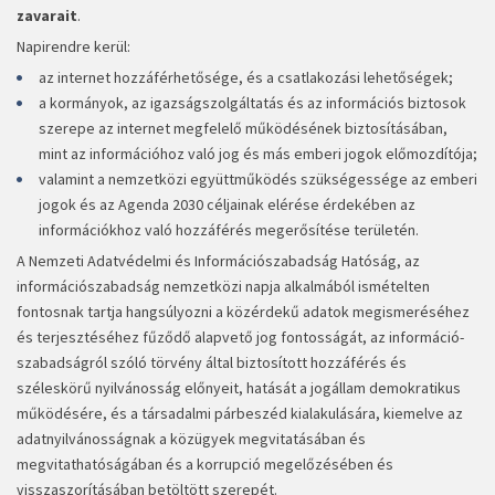
zavarait
.
Napirendre kerül:
az internet hozzáférhetősége, és a csatlakozási lehetőségek;
a kormányok, az igazságszolgáltatás és az információs biztosok
szerepe az internet megfelelő működésének biztosításában,
mint az információhoz való jog és más emberi jogok előmozdítója;
valamint a nemzetközi együttműködés szükségessége az emberi
jogok és az Agenda 2030 céljainak elérése érdekében az
információkhoz való hozzáférés megerősítése területén.
A Nemzeti Adatvédelmi és Információszabadság Hatóság, az
információszabadság nemzetközi napja alkalmából ismételten
fontosnak tartja hangsúlyozni a közérdekű adatok megismeréséhez
és terjesztéséhez fűződő alapvető jog fontosságát, az információ­
szabadságról szóló törvény által biztosított hozzáférés és
széleskörű nyilvánosság előnyeit, hatását a jogállam demokratikus
működésére, és a társadalmi párbeszéd kialakulására, kiemelve az
adatnyilvánosságnak a közügyek megvitatásában és
megvitathatóságában és a korrupció megelőzésében és
visszaszorításában betöltött szerepét.