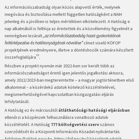
Az információszabadság olyan közös alapvető érték, melynek
megóvása és biztosítása mellett független hatóságként a NAIH
jelenleg és a jövőben is teljes mértékben elkötelezett. A Hatóság e
nap alkalmából is felhívja az érintettek és a közvélemény figyelmét a
nemrégiben lezárult
„az információszabadság hazai gyakorlatának
feltérképezése és hatékony­ságának növelése”
címet viselő KÖFOP
projektjének eredményeire, illetve a döntéshozók számára készített
[2]
összefoglalójára
.
Részben a projekt nyomán már 2022-ben sor került több az
információszabadságot érintő igen jelentős jogalkotási aktusra,
amely 2022/2023-ban megteremtette – a magyar jogtörténetben első
alkalommal – a közérdekű adatok kötelező közzétételével,
megismerhetőségével kapcsolatban közigazgatási eljárás
lefolytatását.
A Hatóság ez év márciusától
átláthatósági hatósági eljárásban
ellenőrzi a közpénzek felhasználásra vonatkozó adatok
közzétételét. A Hatóság
777 költségvetési szerv
számos
szerződését és a Központi Információs Közadat-nyilvántartás
felületen (Felület: navu.hu,
https://kif.gov.hu/
) közzétett adatát