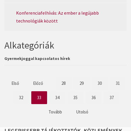
Konferenciafelhívás: Az ember a legújabb
technológiák között
Alkategóriák
Gyermekjoggal kapcsolatos hírek
Első
Előző
28
29
30
31
32
33
34
35
36
37
Tovább
Utolsó
LEGFRISSEBB
TÁJÉKOZTATÓK,
KÖZLEMÉNYEK