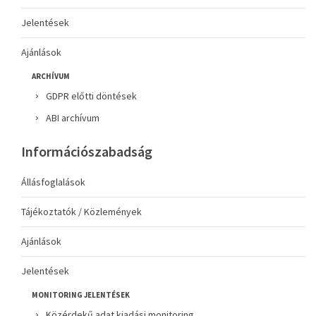
Jelentések
Ajánlások
ARCHÍVUM
GDPR előtti döntések
ABI archívum
Információszabadság
Állásfoglalások
Tájékoztatók / Közlemények
Ajánlások
Jelentések
MONITORING JELENTÉSEK
Közérdekű adat kiadási monitoring