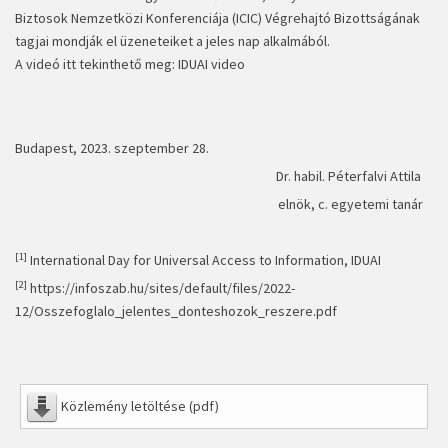
Biztosok Nemzetközi Konferenciája (ICIC) Végrehajtó Bizottságának
tagjai mondják el üzeneteiket a jeles nap alkalmából.
A videó itt tekinthető meg:
IDUAI video
Budapest, 2023. szeptember 28.
Dr. habil. Péterfalvi Attila
elnök, c. egyetemi tanár
[1]
International Day for Universal Access to Information, IDUAI
[2]
https://infoszab.hu/sites/default/files/2022-
12/Osszefoglalo_jelentes_donteshozok_reszere.pdf
Közlemény letöltése (pdf)