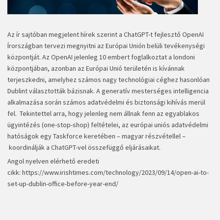
Az ír sajtóban megjelent hírek szerint a ChatGPT-t fejlesztő OpenAI
Írországban tervezi megnyitni az Európai Unión belüli tevékenységi
központját. Az OpenAI jelenleg 10 embert foglalkoztat a londoni
központjában, azonban az Európai Unió területén is kívánnak
terjeszkedni, amelyhez számos nagy technológiai céghez hasonlóan
Dublint választották bázisnak. A generatív mesterséges intelligencia
alkalmazása során számos adatvédelmi és biztonsági kihívás merül
fel. Tekintettel arra, hogy jelenleg nem állnak fenn az egyablakos
ügyintézés (one-stop-shop) feltételei, az európai uniós adatvédelmi
hatóságok egy Taskforce keretében – magyar részvétellel –
koordinálják a ChatGPT-vel összefüggő eljárásaikat.
Angol nyelven elérhető eredeti
cikk:
https://www.irishtimes.com/technology/2023/09/14/open-ai-to-
set-up-dublin-office-before-year-end/