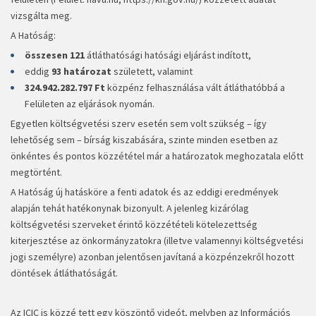
vizsgálta meg.
A Hatóság:
összesen 121
átláthatósági hatósági eljárást indított,
eddig
93 határozat
született, valamint
324.942.282.797 Ft
közpénz felhasználása vált átláthatóbbá a
Felületen az eljárások nyomán.
Egyetlen költségvetési szerv esetén sem volt szükség – így
lehetőség sem – bírság kiszabására, szinte minden esetben az
önkéntes és pontos közzététel már a határozatok meghozatala előtt
megtörtént.
A Hatóság új hatásköre a fenti adatok és az eddigi eredmények
alapján tehát hatékonynak bizonyult. A jelenleg kizárólag
költségvetési szerveket érintő közzétételi kötelezettség
kiterjesztése az önkormányzatokra (illetve valamennyi költségvetési
jogi személyre) azonban jelentősen javítaná a közpénzekről hozott
döntések átláthatóságát.
Az ICIC is közzé tett egy köszöntő videót, melyben az Információs