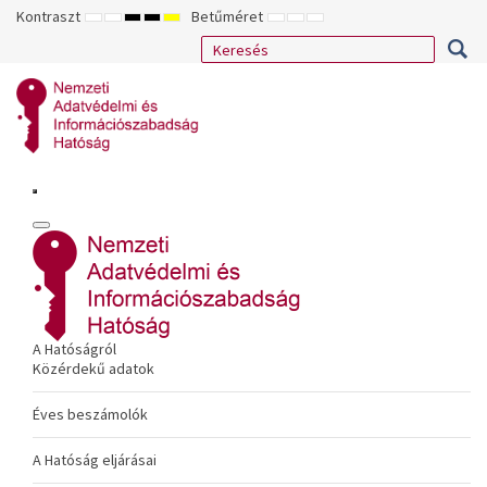
Kontraszt
Betűméret
ALAPÉRTELMEZETT
ÉJSZAKAI
NAGY
NAGY
NAGY
KISEBB
ALAPÉRTELMEZETT
NAGYOBB
MÓD
MÓD
KONTRASZTÚ
KONTRASZTÚ
KONTRASZTÚ
BETŰTÍPUS
BETŰMÉRET
BETŰMÉRET
FEKETE-
FEKETE
SÁRGA
BEÁLLÍTÁSA
BEÁLLÍTÁSA
BEÁLLÍTÁSA
FEHÉR
SÁRGA
FEKETE
MÓD
MÓD
MÓD
A Hatóságról
Közérdekű adatok
Éves beszámolók
A Hatóság eljárásai