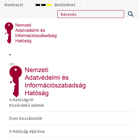
Kontraszt
Betűméret
ALAPÉRTELMEZETT
ÉJSZAKAI
NAGY
NAGY
NAGY
KISEBB
ALAPÉRTELMEZETT
NAGYOBB
MÓD
MÓD
KONTRASZTÚ
KONTRASZTÚ
KONTRASZTÚ
BETŰTÍPUS
BETŰMÉRET
BETŰMÉRET
FEKETE-
FEKETE
SÁRGA
BEÁLLÍTÁSA
BEÁLLÍTÁSA
BEÁLLÍTÁSA
FEHÉR
SÁRGA
FEKETE
MÓD
MÓD
MÓD
A Hatóságról
Közérdekű adatok
Éves beszámolók
A Hatóság eljárásai