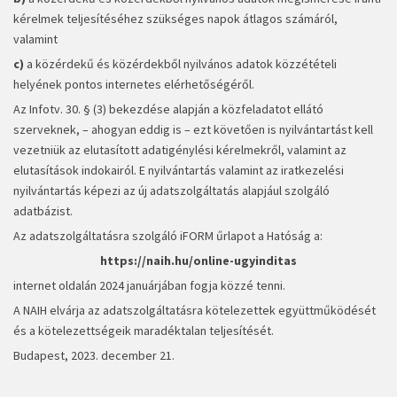
kérelmek teljesítéséhez szükséges napok átlagos számáról,
valamint
c)
a közérdekű és közérdekből nyilvános adatok közzétételi
helyének pontos internetes elérhetőségéről.
Az Infotv. 30. § (3) bekezdése alapján a közfeladatot ellátó
szerveknek, – ahogyan eddig is – ezt követően is nyilvántartást kell
vezetniük az elutasított adatigénylési kérelmekről, valamint az
elutasítások indokairól. E nyilvántartás valamint az iratkezelési
nyilvántartás képezi az új adatszolgáltatás alapjául szolgáló
adatbázist.
Az adatszolgáltatásra szolgáló iFORM űrlapot a Hatóság a:
https://naih.hu/online-ugyinditas
internet oldalán 2024 januárjában fogja közzé tenni.
A NAIH elvárja az adatszolgáltatásra kötelezettek együttműködését
és a kötelezettségeik maradéktalan teljesítését.
Budapest, 2023. december 21.