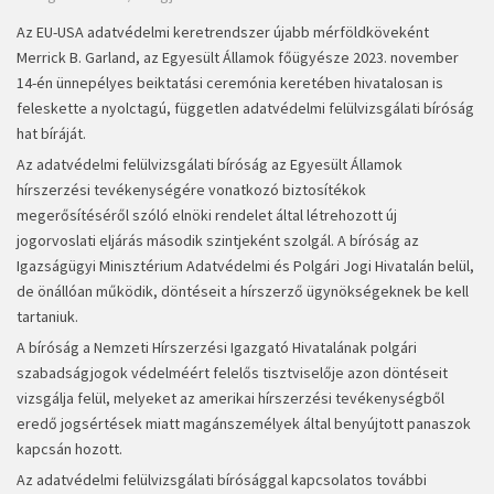
Az EU-USA adatvédelmi keretrendszer újabb mérföldköveként
Merrick B. Garland, az Egyesült Államok főügyésze 2023. november
14-én ünnepélyes beiktatási ceremónia keretében hivatalosan is
feleskette a nyolctagú, független adatvédelmi felülvizsgálati bíróság
hat bíráját.
Az adatvédelmi felülvizsgálati bíróság az Egyesült Államok
hírszerzési tevékenységére vonatkozó biztosítékok
megerősítéséről szóló elnöki rendelet által létrehozott új
jogorvoslati eljárás második szintjeként szolgál. A bíróság az
Igazságügyi Minisztérium Adatvédelmi és Polgári Jogi Hivatalán belül,
de önállóan működik, döntéseit a hírszerző ügynökségeknek be kell
tartaniuk.
A bíróság a Nemzeti Hírszerzési Igazgató Hivatalának polgári
szabadságjogok védelméért felelős tisztviselője azon döntéseit
vizsgálja felül, melyeket az amerikai hírszerzési tevékenységből
eredő jogsértések miatt magánszemélyek által benyújtott panaszok
kapcsán hozott.
Az adatvédelmi felülvizsgálati bírósággal kapcsolatos további