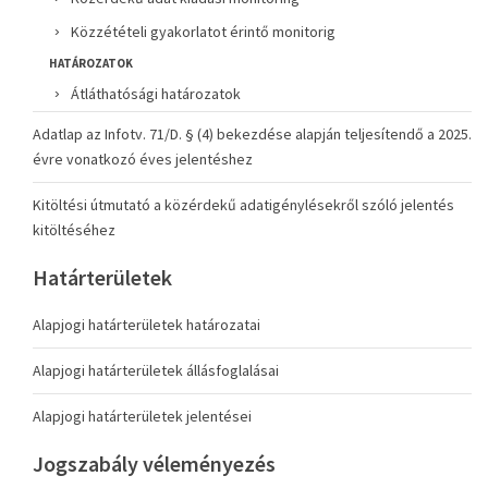
Közzétételi gyakorlatot érintő monitorig
HATÁROZATOK
Átláthatósági határozatok
Adatlap az Infotv. 71/D. § (4) bekezdése alapján teljesítendő a 2025.
évre vonatkozó éves jelentéshez
Kitöltési útmutató a közérdekű adatigénylésekről szóló jelentés
kitöltéséhez
Határterületek
Alapjogi határterületek határozatai
Alapjogi határterületek állásfoglalásai
Alapjogi határterületek jelentései
Jogszabály véleményezés