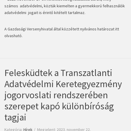
számos adatvédelmi, köztük kiemelten a gyermekkorú felhasználók
adatvédelmi jogait is érintő kitételt tartalmaz.
A Gazdasági Versenyhivatal által közzétett
nyilvános határozat itt
olvasható
.
Felesküdtek a Transzatlanti
Adatvédelmi Keretegyezmény
jogorvoslati rendszerében
szerepet kapó különbíróság
tagjai
Kategória:
Hírek
Megjelent: 2023. november 22.