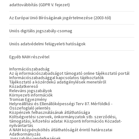
adattovábbítás (GDPR V. fejezet)
Az Európai Unió Bíróságának jogértelmezése (2003-tól)
Uniós digitális jogszabály-csomag
Uniós adatvédelmi felügyeleti hatóságok
Egyéb NAIH részvétel
Információszabadság
Az új információszabadságot támogató online tájékoztató portál
Információszabadsággal kapcsolatos tájékoztatók
Tájékoztató a közérdekű adatigénylések menetéről
Közadatkereső
Releváns jogszabályok
Környezeti információk
Tromsøi Egyezmény
Helyreállítási és Ellenállóképességi Terv 87. Mérföldkő -
Összefoglaló jelentés
Közpénzek felhasználásának átláthatósága
Költségvetési szervek, önkormányzatok stb. szerződési,
támogatási, kifizetési adatai: Központi Információs Közadat-
nyilvántartás
A NAIH közpénzköltés átláthatóságát érintő határozatai
Adatkormányzás
Jogszabályi rendelkezések