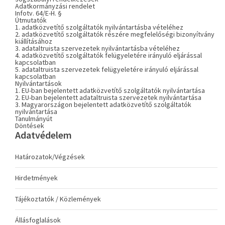
Adatkormányzási rendelet
Infotv. 64/E-H. §
Útmutatók
1. adatközvetítő szolgáltatók nyilvántartásba vételéhez
2. adatközvetítő szolgáltatók részére megfelelőségi bizonyítvány
kiállításához
3. adataltruista szervezetek nyilvántartásba vételéhez
4. adatközvetítő szolgáltatók felügyeletére irányuló eljárással
kapcsolatban
5. adataltruista szervezetek felügyeletére irányuló eljárással
kapcsolatban
Nyilvántartások
1. EU-ban bejelentett adatközvetítő szolgáltatók nyilvántartása
2. EU-ban bejelentett adataltruista szervezetek nyilvántartása
3. Magyarországon bejelentett adatközvetítő szolgáltatók
nyilvántartása
Tanulmányút
Döntések
Adatvédelem
Határozatok/Végzések
Hirdetmények
Tájékoztatók / Közlemények
Állásfoglalások