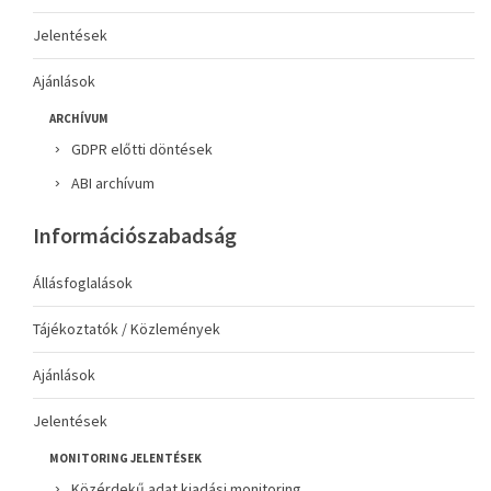
Jelentések
Ajánlások
ARCHÍVUM
GDPR előtti döntések
ABI archívum
Információszabadság
Állásfoglalások
Tájékoztatók / Közlemények
Ajánlások
Jelentések
MONITORING JELENTÉSEK
Közérdekű adat kiadási monitoring