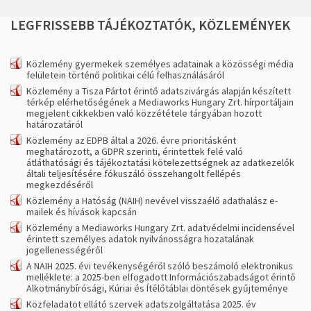
LEGFRISSEBB
TÁJÉKOZTATÓK,
KÖZLEMÉNYEK
Közlemény gyermekek személyes adatainak a közösségi média
felületein történő politikai célú felhasználásáról
Közlemény a Tisza Pártot érintő adatszivárgás alapján készített
térkép elérhetőségének a Mediaworks Hungary Zrt. hírportáljain
megjelent cikkekben való közzététele tárgyában hozott
határozatáról
Közlemény az EDPB által a 2026. évre prioritásként
meghatározott, a GDPR szerinti, érintettek felé való
átláthatósági és tájékoztatási kötelezettségnek az adatkezelők
általi teljesítésére fókuszáló összehangolt fellépés
megkezdéséről
Közlemény a Hatóság (NAIH) nevével visszaélő adathalász e-
mailek és hívások kapcsán
Közlemény a Mediaworks Hungary Zrt. adatvédelmi incidensével
érintett személyes adatok nyilvánosságra hozatalának
jogellenességéről
A NAIH 2025. évi tevékenységéről szóló beszámoló elektronikus
melléklete: a 2025-ben elfogadott Információszabadságot érintő
Alkotmánybírósági, Kúriai és Ítélőtáblai döntések gyűjteménye
Közfeladatot ellátó szervek adatszolgáltatása 2025. év