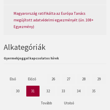
Magyarország ratifikálta az Európa Tanács
megújított adatvédelmi egyezményét (ún. 108+
Egyezmény)
Alkategóriák
Gyermekjoggal kapcsolatos hírek
Első
Előző
26
27
28
29
30
31
32
33
34
35
Tovább
Utolsó