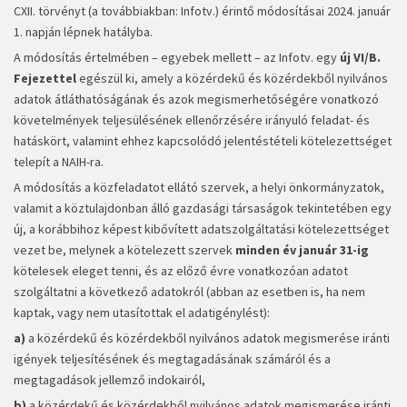
CXII. törvényt (a továbbiakban: Infotv.) érintő módosításai 2024. január
1. napján lépnek hatályba.
A módosítás értelmében – egyebek mellett – az Infotv. egy
új VI/B.
Fejezettel
egészül ki, amely a közérdekű és közérdekből nyilvános
adatok átláthatóságának és azok megismerhetőségére vonatkozó
követelmények teljesülésének ellenőrzésére irányuló feladat- és
hatáskört, valamint ehhez kapcsolódó jelentéstételi kötelezettséget
telepít a NAIH-ra.
A módosítás a közfeladatot ellátó szervek, a helyi önkormányzatok,
valamit a köztulajdonban álló gazdasági társaságok tekintetében egy
új, a korábbihoz képest kibővített adatszolgáltatási kötelezettséget
vezet be, melynek a kötelezett szervek
minden év január 31-ig
kötelesek eleget tenni, és az előző évre vonatkozóan adatot
szolgáltatni a következő adatokról (abban az esetben is, ha nem
kaptak, vagy nem utasítottak el adatigénylést):
a)
a közérdekű és közérdekből nyilvános adatok megismerése iránti
igények teljesítésének és megtagadásának számáról és a
megtagadások jellemző indokairól,
b)
a közérdekű és közérdekből nyilvános adatok megismerése iránti