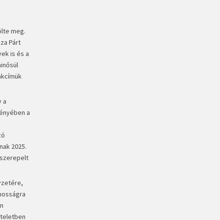
ölte meg.
za Párt
ek is és a
inősül
lakcímük
y a
ményében a
zó
nak 2025.
 szerepelt
yzetére,
ánosságra
en
zteletben