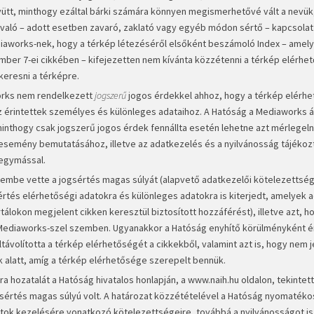
együtt, minthogy ezáltal bárki számára könnyen megismerhetővé vált a nevük
 való – adott esetben zavaró, zaklató vagy egyéb módon sértő – kapcsolatf
ediaworks-nek, hogy a térkép létezéséről elsőként beszámoló Index – amel
mber 7-ei cikkében – kifejezetten nem kívánta közzétenni a térkép elérhe
ákeresni a térképre.
orks nem rendelkezett
jogszerű
jogos érdekkel ahhoz, hogy a térkép elérhe
 érintettek személyes és különleges adataihoz. A Hatóság a Mediaworks ál
 minthogy csak jogszerű jogos érdek fennállta esetén lehetne azt mérlegeln
semény bemutatásához, illetve az adatkezelés és a nyilvánosság tájékoz
 egymással.
embe vette a jogsértés magas súlyát (alapvető adatkezelői kötelezettsé
tés elérhetőségi adatokra és különleges adatokra is kiterjedt, amelyek 
álokon megjelent cikken keresztül biztosított hozzáférést), illetve azt, h
a Mediaworks-szel szemben. Ugyanakkor a Hatóság enyhítő körülményként é
ávolította a térkép elérhetőségét a cikkekből, valamint azt is, hogy nem 
k alatt, amíg a térkép elérhetősége szerepelt bennük.
 hozatalát a Hatóság hivatalos honlapján, a www.naih.hu oldalon, tekintett
ogsértés magas súlyú volt. A határozat közzétételével a Hatóság nyomatéko
atok kezelésére vonatkozó kötelezettségeire, továbbá a nyilvánosságot is