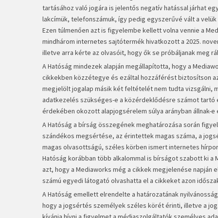
tartásához való jogára is jelentős negatív hatással járhat 
lakcímük, telefonszámuk, így pedig egyszerűvé vált a velük
Ezen túlmenően azt is figyelembe kellett volna vennie a M
mindhárom internetes sajtótermék hivatkozott a 2025. nove
illetve arra kérte az olvasóit, hogy ők se próbáljanak meg r
A Hatóság mindezek alapján megállapította, hogy a Mediaw
cikkekben közzétegye és ezáltal hozzáférést biztosítson az
megjelölt jogalap másik két feltételét nem tudta vizsgálni,
adatkezelés szükséges-e a közérdeklődésre számot tartó e
érdekében okozott alapjogsérelem súlya arányban állnak-e
A Hatóság a bírság összegének meghatározása során figyel
szándékos megsértése, az érintettek magas száma, a jogsér
magas olvasottságú, széles körben ismert internetes hírport
Hatóság korábban több alkalommal is bírságot szabott ki 
azt, hogy a Mediaworks még a cikkek megjelenése napján elt
számú egyedi látogató olvashatta el a cikkeket azon idősza
A Hatóság emellett elrendelte a határozatának nyilvánosságra
hogy a jogsértés személyek széles körét érinti, illetve a j
kívánja hívni a figyelmet a médiaszolgáltatók személyes ad