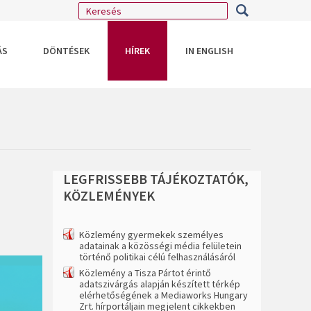
ÁS
DÖNTÉSEK
HÍREK
IN ENGLISH
LEGFRISSEBB
TÁJÉKOZTATÓK,
KÖZLEMÉNYEK
Közlemény gyermekek személyes
adatainak a közösségi média felületein
történő politikai célú felhasználásáról
Közlemény a Tisza Pártot érintő
adatszivárgás alapján készített térkép
elérhetőségének a Mediaworks Hungary
Zrt. hírportáljain megjelent cikkekben