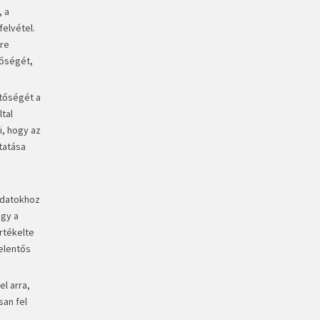
, a
elvétel.
yre
tőségét,
tőségét a
tal
i, hogy az
tatása
g
adatokhoz
ogy a
rtékelte
jelentős
el arra,
san fel