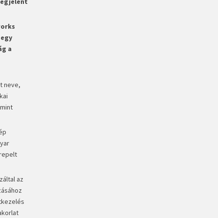
megjelent
works
 egy
ág a
t neve,
kai
 mint
kép
gyar
repelt
által az
azásához
tkezelés
akorlat