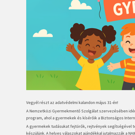
Vegyél részt az adatvédelmi kalandon május 31-én!
A Nemzetközi Gyermekmentő Szolgálat szervezésében idén e
program, ahol a gyermekek és kísérőik a Biztonságos Interne
A gyermekek tudásukat fejtörők, rejtvények segítségével tes
készülünk. A helyes válaszokat ajándékkal jutalmazzák a NAI