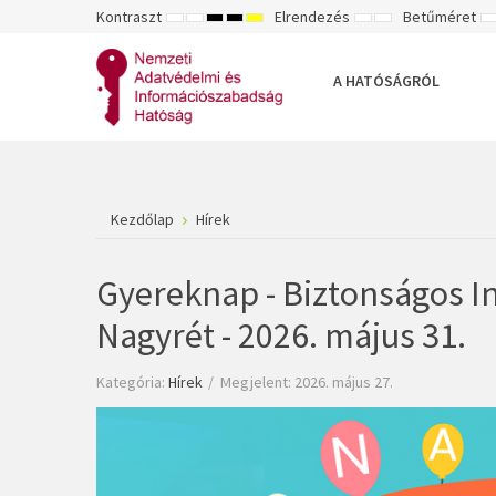
Kontraszt
Elrendezés
Betűméret
ALAPÉRTELMEZETT
ÉJSZAKAI
NAGY
NAGY
NAGY
RÖGZÍTETT
SZÉLES
K
MÓD
MÓD
KONTRASZTÚ
KONTRASZTÚ
KONTRASZTÚ
ELRENDEZÉS
ELRENDEZÉS
FEKETE-
FEKETE
SÁRGA
B
FEHÉR
SÁRGA
FEKETE
A HATÓSÁGRÓL
MÓD
MÓD
MÓD
Kezdőlap
Hírek
Gyereknap - Biztonságos In
Nagyrét - 2026. május 31.
Kategória:
Hírek
Megjelent: 2026. május 27.