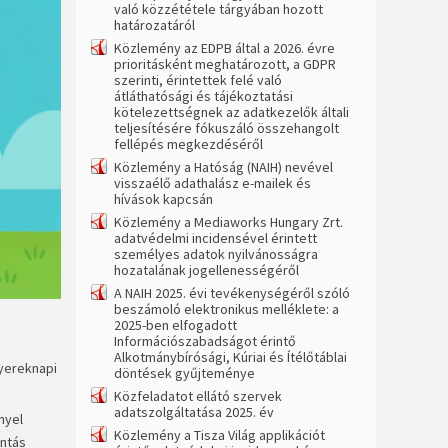
való közzététele tárgyában hozott
határozatáról
Közlemény az EDPB által a 2026. évre
prioritásként meghatározott, a GDPR
szerinti, érintettek felé való
átláthatósági és tájékoztatási
kötelezettségnek az adatkezelők általi
teljesítésére fókuszáló összehangolt
fellépés megkezdéséről
Közlemény a Hatóság (NAIH) nevével
visszaélő adathalász e-mailek és
hívások kapcsán
Közlemény a Mediaworks Hungary Zrt.
adatvédelmi incidensével érintett
személyes adatok nyilvánosságra
hozatalának jogellenességéről
A NAIH 2025. évi tevékenységéről szóló
beszámoló elektronikus melléklete: a
2025-ben elfogadott
Információszabadságot érintő
Alkotmánybírósági, Kúriai és Ítélőtáblai
yereknapi
döntések gyűjteménye
Közfeladatot ellátó szervek
adatszolgáltatása 2025. év
nyel
Közlemény a Tisza Világ applikációt
antás