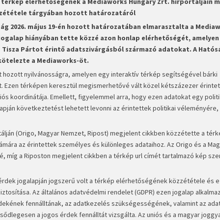
t térkép elérhetőségének a Mediaworks Hungary Zrt. hírportáljain 
zététele tárgyában hozott határozatáról
ág 2026. május 19-én hozott határozatában elmarasztalta a Media
 jogalap hiányában tette közzé azon honlap elérhetőségét, amelyen
a Tisza Pártot érintő adatszivárgásból származó adatokat. A Hatós
 kötelezte a Mediaworks-öt.
 hozott nyilvánosságra, amelyen egy interaktív térkép segítségével bárki
tt. Ezen térképen keresztül megismerhetővé vált közel kétszázezer érintet
iós koordinátája. Emellett, figyelemmel arra, hogy ezen adatokat egy politi
apján következtetést lehetett levonni az érintettek politikai véleményére,
álján (Origo, Magyar Nemzet, Ripost) megjelent cikkben közzétette a tér
zámára az érintettek személyes és különleges adataihoz. Az Origo és a Ma
, míg a Riposton megjelent cikkben a térkép url címét tartalmazó kép sze
 érdek jogalapján jogszerű volt a térkép elérhetőségének közzététele és ez
iztosítása. Az általános adatvédelmi rendelet (GDPR) ezen jogalap alkalm
érdekének fennálltának, az adatkezelés szükségességének, valamint az ada
sődlegesen a jogos érdek fennálltát vizsgálta. Az uniós és a magyar joggy