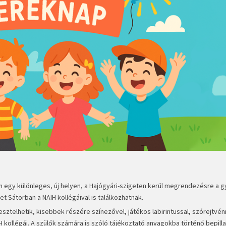
gy különleges, új helyen, a Hajógyári-szigeten kerül megrendezésre a g
t Sátorban a NAIH kollégáival is találkozhatnak.
ztelhetik, kisebbek részére színezővel, játékos labirintussal, szórejtvén
H kollégái. A szülők számára is szóló tájékoztató anyagokba történő bepill