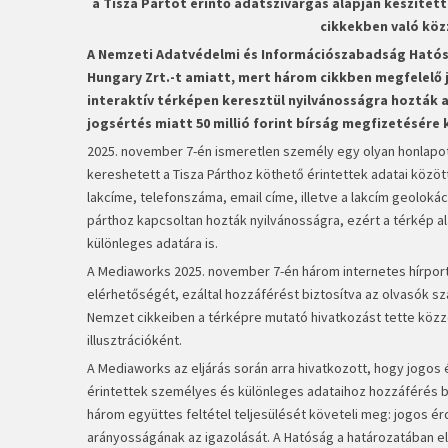
a Tisza Pártot érintő adatszivárgás alapján készítet
cikkekben való köz
A Nemzeti Adatvédelmi és Információszabadság Hatós
Hungary Zrt.-t amiatt, mert három cikkben megfelelő
interaktív térképen keresztül nyilvánosságra hozták 
jogsértés miatt 50 millió forint bírság megfizetésére
2025. november 7-én ismeretlen személy egy olyan honlapot
kereshetett a Tisza Párthoz köthető érintettek adatai közö
lakcíme, telefonszáma, email címe, illetve a lakcím geolokác
párthoz kapcsoltan hozták nyilvánosságra, ezért a térkép al
különleges adatára is.
A Mediaworks 2025. november 7-én három internetes hírport
elérhetőségét, ezáltal hozzáférést biztosítva az olvasók s
Nemzet cikkeiben a térképre mutató hivatkozást tette közzé
illusztrációként.
A Mediaworks az eljárás során arra hivatkozott, hogy jogos
érintettek személyes és különleges adataihoz hozzáférés b
három együttes feltétel teljesülését követeli meg: jogos 
arányosságának az igazolását. A Hatóság a határozatában el