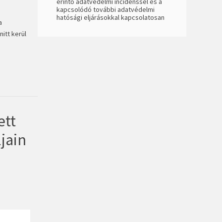
érintő adatvédelmi incidenssel és a
kapcsolódó további adatvédelmi
hatósági eljárásokkal kapcsolatosan
a
itt kerül
ett
jain