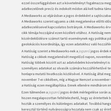
ezzel összefüggésben azt a követelményt fogalmazza meg
adatkezelőnek precíz és indokolt módon alá kell tudnia táma
A Mediaworks az eljárásban a jogos érdekként a sajtószaba
A Mediaworks szerint ugyanis a cikk megjelenése előtti idős
adatkezeléseivel kapcsolatos botrányok. A Mediaworks érvel
cikk témája hozzájárul ezen közéleti vitához. A Hatóság ne
közérdeklődésre számot tartó eseménynek egy politikai pár
geolokációs koordinátája, így ezen adatokhoz való hozzáf
A Hatóság szerint a Mediaworks-nek a
jogszerű
jogos érdek m
Hatóság a cikkek megjelenését megelőző napon, november 
Hatóság többek között azt az adatvédelmi követelményt is r
személyes adatokat az olvasók számára hozzáférhetővé ten
honlapra mutató hivatkozás közlésével. A Hatóság által meg
november 7-ei cikkében, míg a Magyar Nemzet a november 6-
a Hatóság ezen megállapítása. Ennek ellenére mindhárom in
Ezen túlmenően a
jogszerű
jogos érdek mérlegelése során az Ü
hiszen megalapozottan feltételezhető, hogy az érintettek b
hozták a személyes és különleges adataikat. Továbbá hang
keresztül történő nyilvánosságra hozatala nem csak az érint