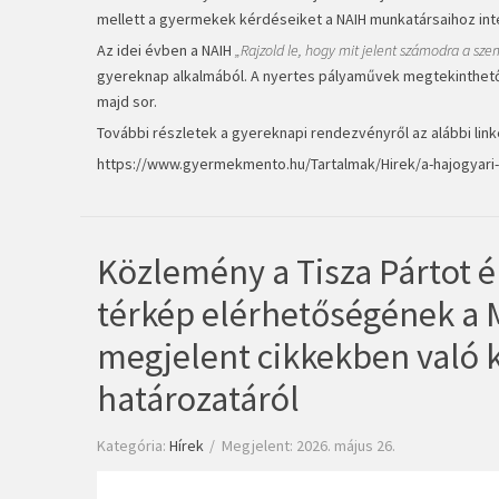
mellett a gyermekek kérdéseiket a NAIH munkatársaihoz inté
Az idei évben a NAIH
„Rajzold le, hogy mit jelent számodra a s
gyereknap alkalmából. A nyertes pályaművek megtekinthetőek
majd sor.
További részletek a gyereknapi rendezvényről az alábbi link
https://www.gyermekmento.hu/Tartalmak/Hirek/a-hajogyari
Közlemény a Tisza Pártot ér
térkép elérhetőségének a 
megjelent cikkekben való 
határozatáról
Kategória:
Hírek
Megjelent: 2026. május 26.