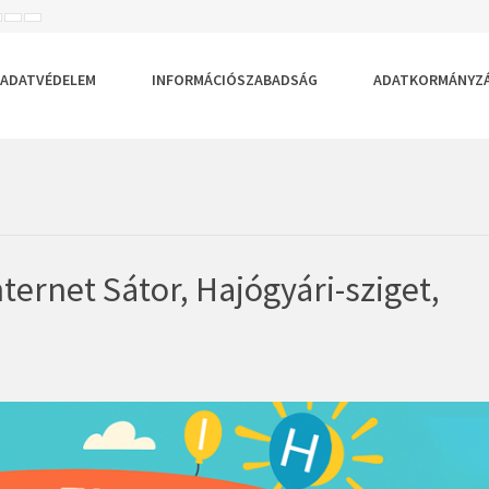
ISEBB
ALAPÉRTELMEZETT
NAGYOBB
BETŰTÍPUS
BETŰMÉRET
BETŰMÉRET
EÁLLÍTÁSA
BEÁLLÍTÁSA
BEÁLLÍTÁSA
ADATVÉDELEM
INFORMÁCIÓSZABADSÁG
ADATKORMÁNYZ
ternet Sátor, Hajógyári-sziget,