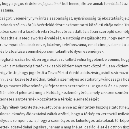
, hogy a jogos érdeknek
jogszerűnek
kell lennie, illetve annak fennállását az
sztania.
dságot, véleménynyilvánítás szabadságát, nyilvánosság tájékoztatását jel
zaknak széles körű közérdeklődésre számot tartó közéleti vitája volt a Tis
ése szerint a közéleti vita résztvevői az adatbázisában szereplő személy
m fogadta el a Mediaworks érvelését. A Hatóság megállapította, hogy nem m
t szimpatizánsainak neve, lakcíme, telefonszáma, email címe, valamint a 
érés biztosítása semmiképp sem tekinthető ilyen események.
eghatározása körében egyrészt azt kellett volna figyelembe vennie, hog
[1]
6-án a médiaszolgáltatóknak szóló közleményt tett közzé
. Ezen közle
ögzítette, hogy jogsértő a Tisza Pártot érintő adatszivárgásból származó
ni, akár közvetett módon, tehát a személyes adatokat nyilvánosságra ho
fogalmazott követelmény kifejezetten szerepelt az Origo-nak és a Ripost-
án cikket jelentett meg a Hatóság közleményéről, amely cikkben szintén
ternetes sajtótermék közzétette a térkép elérhetőségét.
gyfélnek tekintettel kellett volna lennie az érintettek kiszolgáltatott hel
űncselekmény áldozataivá váltak azáltal, hogy a térképen keresztül nyilv
súlyos szempont az is, hogy a személyes és különleges adatoknak térkép
ettek adatvédelmi jogaikra, hanem a magánélet, családi élet és otthon tis