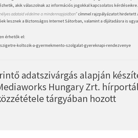
zhetik, akik válaszolnak az információs jogokkal kapcsolatos kérdéseikre.
zemélyes adataid védelme a mindennapjaidban”
címmel rajzpályázatot hirdetett 
 lesznek a Biztonságos Internet Sátorban, valamint a díjátadásra is ugyan
en érhetők el:
-szigetre-koltozik-a-gyermekmento-szolgalat-gyereknapi-rendezvenye
intő adatszivárgás alapján készít
Mediaworks Hungary Zrt. hírportál
közzététele tárgyában hozott