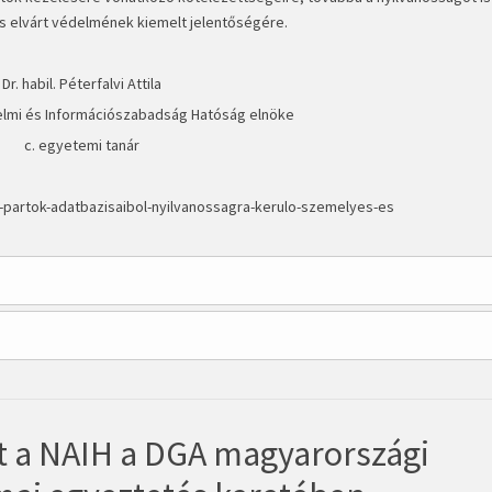
és elvárt védelmének kiemelt jelentőségére.
Dr. habil. Péterfalvi Attila
lmi és Információszabadság Hatóság elnöke
c. egyetemi tanár
i-partok-adatbazisaibol-nyilvanossagra-kerulo-szemelyes-es
tt a NAIH a DGA magyarországi