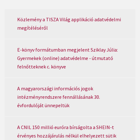
Közlemény a TISZA Világ applikáció adatvédelmi
megítéléséről
E-könyv formátumban megjelent Sziklay Júlia:
Gyermekek (online) adatvédelme - útmutató
felnőtteknek c. könyve
A magyarországi információs jogok
intézményrendszere fennállásának 30.
évfordulóját ünnepeltük
A CNIL 150 millió euróra bírságolta a SHEIN-t
érvényes hozzájárulás nélkül elhelyezett sütik