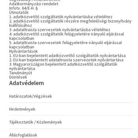
Adatkormányzási rendelet
Infotv. 64/E-H. §
Útmutatók
1. adatközvetítő szolgáltatók nyilvántartásba vételéhez
2. adatközvetítő szolgáltatók részére megfelelőségi bizonyítvány
kiállításához
3. adataltruista szervezetek nyilvántartásba vételéhez
4. adatközvetítő szolgáltatók felügyeletére irányuló eljárással
kapcsolatban
5. adataltruista szervezetek felügyeletére irányuló eljárással
kapcsolatban
Nyilvántartások
1. EU-ban bejelentett adatközvetítő szolgáltatók nyilvántartása
2. EU-ban bejelentett adataltruista szervezetek nyilvántartása
3. Magyarországon bejelentett adatközvetítő szolgáltatók
nyilvántartása
Tanulmányút
Döntések
Adatvédelem
Határozatok/Végzések
Hirdetmények
Tájékoztatók / Közlemények
Állásfoglalások