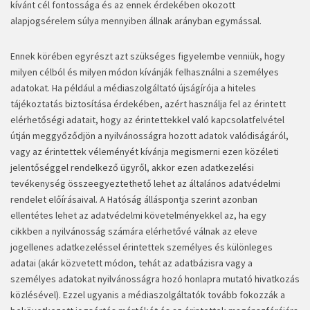
kívánt cél fontossága és az ennek érdekében okozott
alapjogsérelem súlya mennyiben állnak arányban egymással.
Ennek körében egyrészt azt szükséges figyelembe venniük, hogy
milyen célból és milyen módon kívánják felhasználni a személyes
adatokat. Ha például a médiaszolgáltató újságírója a hiteles
tájékoztatás biztosítása érdekében, azért használja fel az érintett
elérhetőségi adatait, hogy az érintettekkel való kapcsolatfelvétel
útján meggyőződjön a nyilvánosságra hozott adatok valódiságáról,
vagy az érintettek véleményét kívánja megismerni ezen közéleti
jelentőséggel rendelkező ügyről, akkor ezen adatkezelési
tevékenység összeegyeztethető lehet az általános adatvédelmi
rendelet előírásaival. A Hatóság álláspontja szerint azonban
ellentétes lehet az adatvédelmi követelményekkel az, ha egy
cikkben a nyilvánosság számára elérhetővé válnak az eleve
jogellenes adatkezeléssel érintettek személyes és különleges
adatai (akár közvetett módon, tehát az adatbázisra vagy a
személyes adatokat nyilvánosságra hozó honlapra mutató hivatkozás
közlésével). Ezzel ugyanis a médiaszolgáltatók tovább fokozzák a