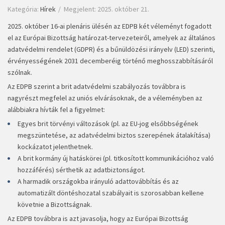
Kategória:
Hírek
Megjelent: 2025. október 21.
2025. október 16-ai plenáris ülésén az EDPB két véleményt fogadott
el az Európai Bizottság határozat-tervezeteiről, amelyek az általános
adatvédelmi rendelet (GDPR) és a bűnüldözési irányelv (LED) szerinti,
érvényességének 2031 decemberéig történő meghosszabbításáról
szólnak.
Az EDPB szerint a brit adatvédelmi szabályozás továbbra is
nagyrészt megfelel az uniós elvárásoknak, de a véleményben az
alábbiakra hívták fel a figyelmet:
Egyes brit törvényi változások (pl. az EU-jog elsőbbségének
megszüntetése, az adatvédelmi biztos szerepének átalakítása)
kockázatot jelenthetnek.
A brit kormány új hatáskörei (pl. titkosított kommunikációhoz való
hozzáférés) sérthetik az adatbiztonságot.
A harmadik országokba irányuló adattovábbítás és az
automatizált döntéshozatal szabályait is szorosabban kellene
követnie a Bizottságnak.
Az EDPB továbbra is azt javasolja, hogy az Európai Bizottság