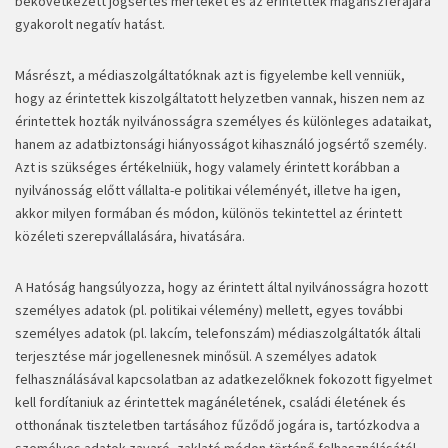
bekövetkezett jogsértés mértékét és az érintettek magánszférájára
gyakorolt negatív hatást.
Másrészt, a médiaszolgáltatóknak azt is figyelembe kell venniük,
hogy az érintettek kiszolgáltatott helyzetben vannak, hiszen nem az
érintettek hozták nyilvánosságra személyes és különleges adataikat,
hanem az adatbiztonsági hiányosságot kihasználó jogsértő személy.
Azt is szükséges értékelniük, hogy valamely érintett korábban a
nyilvánosság előtt vállalta-e politikai véleményét, illetve ha igen,
akkor milyen formában és módon, különös tekintettel az érintett
közéleti szerepvállalására, hivatására.
A Hatóság hangsúlyozza, hogy az érintett által nyilvánosságra hozott
személyes adatok (pl. politikai vélemény) mellett, egyes további
személyes adatok (pl. lakcím, telefonszám) médiaszolgáltatók általi
terjesztése már jogellenesnek minősül. A személyes adatok
felhasználásával kapcsolatban az adatkezelőknek fokozott figyelmet
kell fordítaniuk az érintettek magánéletének, családi életének és
otthonának tiszteletben tartásához fűződő jogára is, tartózkodva a