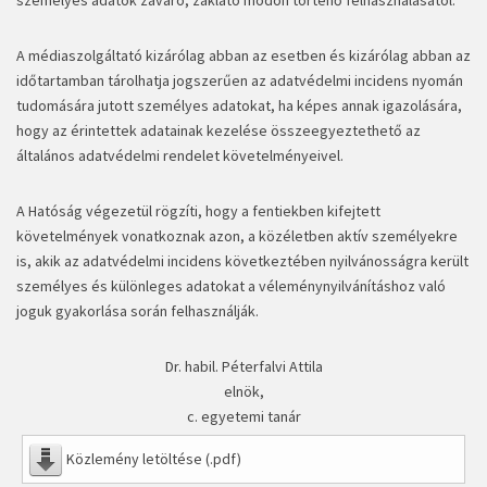
személyes adatok zavaró, zaklató módon történő felhasználásától.
A médiaszolgáltató kizárólag abban az esetben és kizárólag abban az
időtartamban tárolhatja jogszerűen az adatvédelmi incidens nyomán
tudomására jutott személyes adatokat, ha képes annak igazolására,
hogy az érintettek adatainak kezelése összeegyeztethető az
általános adatvédelmi rendelet követelményeivel.
A Hatóság végezetül rögzíti, hogy a fentiekben kifejtett
követelmények vonatkoznak azon, a közéletben aktív személyekre
is, akik az adatvédelmi incidens következtében nyilvánosságra került
személyes és különleges adatokat a véleménynyilvánításhoz való
joguk gyakorlása során felhasználják.
Dr. habil. Péterfalvi Attila
elnök,
c. egyetemi tanár
Közlemény letöltése (.pdf)