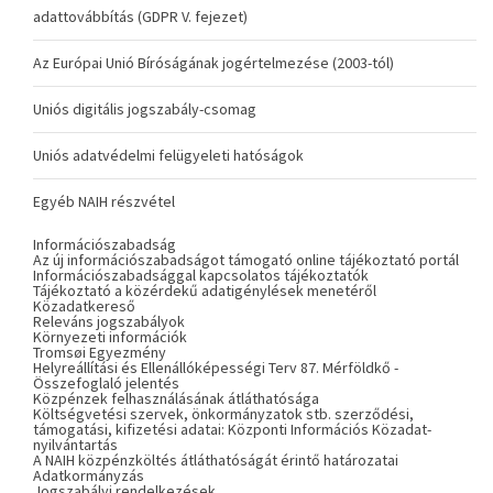
adattovábbítás (GDPR V. fejezet)
Az Európai Unió Bíróságának jogértelmezése (2003-tól)
Uniós digitális jogszabály-csomag
Uniós adatvédelmi felügyeleti hatóságok
Egyéb NAIH részvétel
Információszabadság
Az új információszabadságot támogató online tájékoztató portál
Információszabadsággal kapcsolatos tájékoztatók
Tájékoztató a közérdekű adatigénylések menetéről
Közadatkereső
Releváns jogszabályok
Környezeti információk
Tromsøi Egyezmény
Helyreállítási és Ellenállóképességi Terv 87. Mérföldkő -
Összefoglaló jelentés
Közpénzek felhasználásának átláthatósága
Költségvetési szervek, önkormányzatok stb. szerződési,
támogatási, kifizetési adatai: Központi Információs Közadat-
nyilvántartás
A NAIH közpénzköltés átláthatóságát érintő határozatai
Adatkormányzás
Jogszabályi rendelkezések