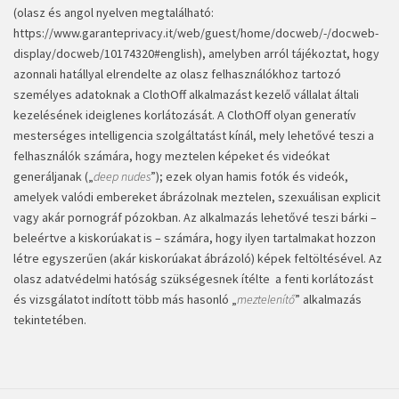
(olasz és angol nyelven megtalálható:
https://www.garanteprivacy.it/web/guest/home/docweb/-/docweb-
display/docweb/10174320#english
), amelyben arról tájékoztat, hogy
azonnali hatállyal elrendelte az olasz felhasználókhoz tartozó
személyes adatoknak a ClothOff alkalmazást kezelő vállalat általi
kezelésének ideiglenes korlátozását. A ClothOff olyan generatív
mesterséges intelligencia szolgáltatást kínál, mely lehetővé teszi a
felhasználók számára, hogy meztelen képeket és videókat
generáljanak („
deep nudes
”); ezek olyan hamis fotók és videók,
amelyek valódi embereket ábrázolnak meztelen, szexuálisan explicit
vagy akár pornográf pózokban. Az alkalmazás lehetővé teszi bárki –
beleértve a kiskorúakat is – számára, hogy ilyen tartalmakat hozzon
létre egyszerűen (akár kiskorúakat ábrázoló) képek feltöltésével. Az
olasz adatvédelmi hatóság szükségesnek ítélte a fenti korlátozást
és vizsgálatot indított több más hasonló „
meztelenítő
” alkalmazás
tekintetében.