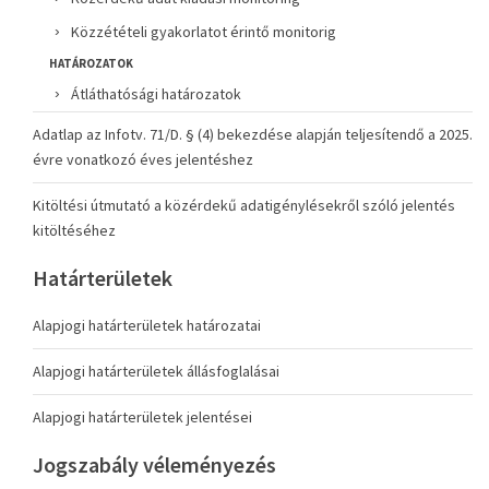
Közzétételi gyakorlatot érintő monitorig
HATÁROZATOK
Átláthatósági határozatok
Adatlap az Infotv. 71/D. § (4) bekezdése alapján teljesítendő a 2025.
évre vonatkozó éves jelentéshez
Kitöltési útmutató a közérdekű adatigénylésekről szóló jelentés
kitöltéséhez
Határterületek
Alapjogi határterületek határozatai
Alapjogi határterületek állásfoglalásai
Alapjogi határterületek jelentései
Jogszabály véleményezés