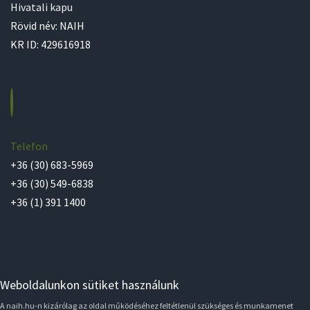
Hivatali kapu
Rövid név: NAIH
KR ID: 429616918
Telefon
+36 (30) 683-5969
+36 (30) 549-6838
+36 (1) 391 1400
Weboldalunkon sütiket használunk
A naih.hu-n kizárólag az oldal működéséhez feltétlenül szükséges és munkamenet