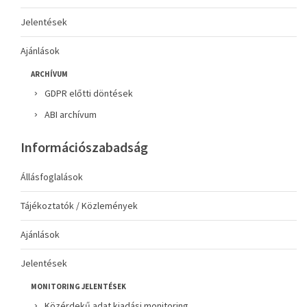
Jelentések
Ajánlások
ARCHÍVUM
GDPR előtti döntések
ABI archívum
Információszabadság
Állásfoglalások
Tájékoztatók / Közlemények
Ajánlások
Jelentések
MONITORING JELENTÉSEK
Közérdekű adat kiadási monitoring