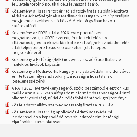
felületein történő politikai célú felhasználásáról
Közlemény a Tisza Pártot érintő adatszivárgás alapján készített
térkép elérhetőségének a Mediaworks Hungary Zrt. hírportáljain
megjelent cikkekben való közzététele tárgyában hozott
határozatáról
Közlemény az EDPB által a 2026. évre prioritásként
meghatározott, a GDPR szerinti, érintettek felé való
átláthatósági és tájékoztatási kötelezettségnek az adatkezelők
általi teljesítésére fókuszáló összehangolt fellépés
megkezdéséről
Közlemény a Hatóság (NAIH) nevével visszaélő adathalász e-
mailek és hívások kapcsán
Közlemény a Mediaworks Hungary Zrt. adatvédelmi incidensével
érintett személyes adatok nyilvánosságra hozatalának
jogellenességéről
A NAIH 2025. évi tevékenységéről szóló beszámoló elektronikus
melléklete: a 2025-ben elfogadott Információszabadságot érintő
Alkotmánybírósági, Kúriai és Ítélőtáblai döntések gyűjteménye
Közfeladatot ellátó szervek adatszolgáltatása 2025. év
Közlemény a Tisza Világ applikációt érintő adatvédelmi
incidenssel és a kapcsolódó további adatvédelmi hatósági
eljárásokkal kapcsolatosan