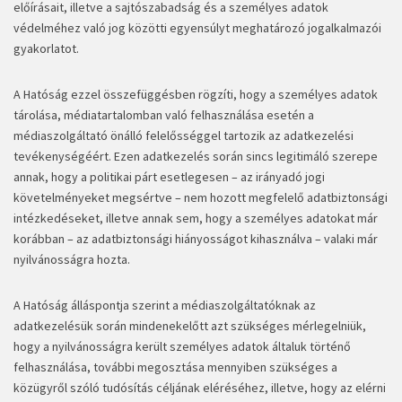
előírásait, illetve a sajtószabadság és a személyes adatok
védelméhez való jog közötti egyensúlyt meghatározó jogalkalmazói
gyakorlatot.
A Hatóság ezzel összefüggésben rögzíti, hogy a személyes adatok
tárolása, médiatartalomban való felhasználása esetén a
médiaszolgáltató önálló felelősséggel tartozik az adatkezelési
tevékenységéért. Ezen adatkezelés során sincs legitimáló szerepe
annak, hogy a politikai párt esetlegesen – az irányadó jogi
követelményeket megsértve – nem hozott megfelelő adatbiztonsági
intézkedéseket, illetve annak sem, hogy a személyes adatokat már
korábban – az adatbiztonsági hiányosságot kihasználva – valaki már
nyilvánosságra hozta.
A Hatóság álláspontja szerint a médiaszolgáltatóknak az
adatkezelésük során mindenekelőtt azt szükséges mérlegelniük,
hogy a nyilvánosságra került személyes adatok általuk történő
felhasználása, további megosztása mennyiben szükséges a
közügyről szóló tudósítás céljának eléréséhez, illetve, hogy az elérni