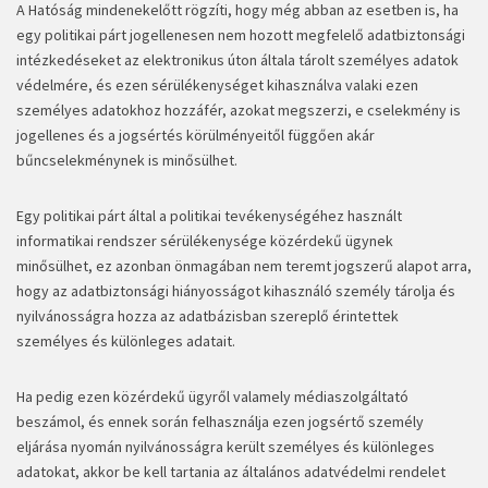
A Hatóság mindenekelőtt rögzíti, hogy még abban az esetben is, ha
egy politikai párt jogellenesen nem hozott megfelelő adatbiztonsági
intézkedéseket az elektronikus úton általa tárolt személyes adatok
védelmére, és ezen sérülékenységet kihasználva valaki ezen
személyes adatokhoz hozzáfér, azokat megszerzi, e cselekmény is
jogellenes és a jogsértés körülményeitől függően akár
bűncselekménynek is minősülhet.
Egy politikai párt által a politikai tevékenységéhez használt
informatikai rendszer sérülékenysége közérdekű ügynek
minősülhet, ez azonban önmagában nem teremt jogszerű alapot arra,
hogy az adatbiztonsági hiányosságot kihasználó személy tárolja és
nyilvánosságra hozza az adatbázisban szereplő érintettek
személyes és különleges adatait.
Ha pedig ezen közérdekű ügyről valamely médiaszolgáltató
beszámol, és ennek során felhasználja ezen jogsértő személy
eljárása nyomán nyilvánosságra került személyes és különleges
adatokat, akkor be kell tartania az általános adatvédelmi rendelet