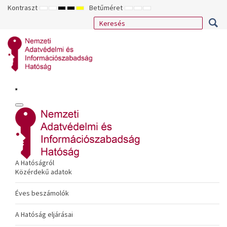
Kontraszt
Betűméret
ALAPÉRTELMEZETT
ÉJSZAKAI
NAGY
NAGY
NAGY
KISEBB
ALAPÉRTELMEZETT
NAGYOBB
MÓD
MÓD
KONTRASZTÚ
KONTRASZTÚ
KONTRASZTÚ
BETŰTÍPUS
BETŰMÉRET
BETŰMÉRET
FEKETE-
FEKETE
SÁRGA
BEÁLLÍTÁSA
BEÁLLÍTÁSA
BEÁLLÍTÁSA
FEHÉR
SÁRGA
FEKETE
MÓD
MÓD
MÓD
A Hatóságról
Közérdekű adatok
Éves beszámolók
A Hatóság eljárásai