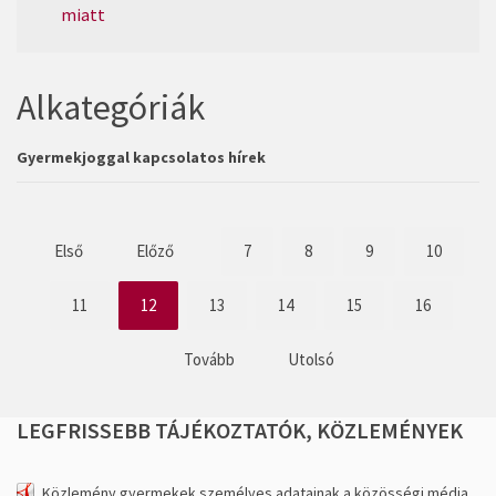
miatt
Alkategóriák
Gyermekjoggal kapcsolatos hírek
Első
Előző
7
8
9
10
11
12
13
14
15
16
Tovább
Utolsó
LEGFRISSEBB
TÁJÉKOZTATÓK,
KÖZLEMÉNYEK
Közlemény gyermekek személyes adatainak a közösségi média