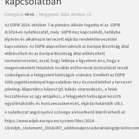
kapcsolatban
Kategória:
Hírek
Megjelent: 2024. október 15.
Az EDPB 2024. október 7-ai plenáris ülésén fogadta el az EDPB
4/2024-es nyilatkozatát, mely GDPR-hoz kapcsolódó, hatályba
léptetni és alkalmazni tervezett eljárási rendelettervezettel
kapcsolatos. Az EDPB alapvetően üdvözli az Európai Bizottság által
előkészített és az Európai Bizottság által előkészített
normatervezetet, azzal, hogy felhívja a figyelmet arra, hogy a
megnövekedett feladatok további erőforrások biztosítását teszik
szükségessé a felügyeleti hatóságok számára. Emellett az EDPB
több jogintézménnyel kapcsolatban tesz észrevételeket a tervezet
jelenlegi állapotához képest (pl. békés vitarendezés, a felek
hozzáférése az ügy aktájához, a felügyeleti hatóságok közötti
együttműködés és konszenzuskeresés, eljárási határidők stb.).
A nyilatkozat angol nyelvű szövege a következő linkről érhető el:
https://www.edpb.europa.eu/system/files/2024-
10/edpb_statement_20241007_additionalproceduralrulesgdprenforcem