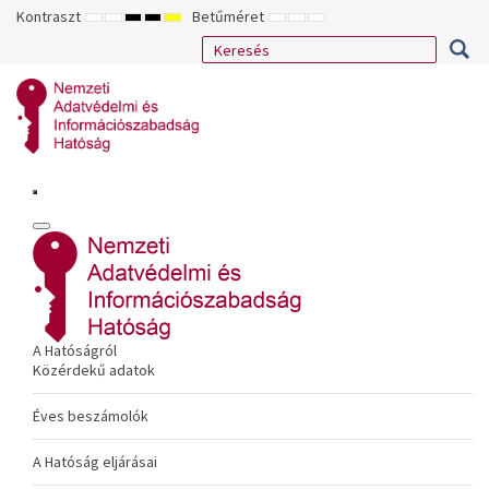
Kontraszt
Betűméret
ALAPÉRTELMEZETT
ÉJSZAKAI
NAGY
NAGY
NAGY
KISEBB
ALAPÉRTELMEZETT
NAGYOBB
MÓD
MÓD
KONTRASZTÚ
KONTRASZTÚ
KONTRASZTÚ
BETŰTÍPUS
BETŰMÉRET
BETŰMÉRET
FEKETE-
FEKETE
SÁRGA
BEÁLLÍTÁSA
BEÁLLÍTÁSA
BEÁLLÍTÁSA
FEHÉR
SÁRGA
FEKETE
MÓD
MÓD
MÓD
A Hatóságról
Közérdekű adatok
Éves beszámolók
A Hatóság eljárásai