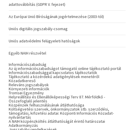
adattovábbítás (GDPR V. fejezet)
Az Európai Unió Bíróságának jogértelmezése (2003-tól)
Uniós digitális jogszabály-csomag
Uniós adatvédelmi felügyeleti hatóságok
Egyéb NAIH részvétel
Információszabadság
Az új információszabadságot támogató online tájékoztató portál
Információszabadsággal kapcsolatos tájékoztatók
Tájékoztató a közérdekű adatigénylések menetéről
Közadatkereső
Releváns jogszabályok
Környezeti információk
Tromsøi Egyezmény
Helyreállítási és Ellenállóképességi Terv 87. Mérföldkő -
Összefoglaló jelentés
Közpénzek felhasználásának átláthatósága
Költségvetési szervek, önkormányzatok stb. szerződési,
támogatási, kifizetési adatai: Központi Információs Közadat-
nyilvántartás
A NAIH közpénzköltés átláthatóságát érintő határozatai
Adatkormányzás
Jogszabályi rendelkezések