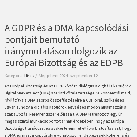
A GDPR és a DMA kapcsolódási
pontjait bemutató
iránymutatáson dolgozik az
Európai Bizottság és az EDPB
Kategória:
Hírek
Megjelent: 2024. szeptember 12.
Az Európai Bizottság és az EDPB közötti dialógus a digitális kapuőrök
Digital Markets Act (DMA) szerinti kötelezettségeire koncentrál majd,
rávilágítva a DMA szoros összefüggéseire a GDPR-ral, szükséges
ugyanis, hogy a digitális kapuőrök egységes módon alkalmazzák a
szabályozási keretrendszer előírásait. A DMA létrehozott egy ún.
magas szintű munkacsoportot annak érdekében, hogy az Európai
Bizottságot tanáccsal és szakértelemmel ellátva biztosítsa azt, hogy
a DMA és más, a kapuőrökre vonatkozó rendelkezések koherens és