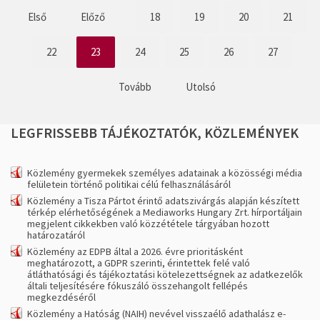
Első
Előző
18
19
20
21
22
23
24
25
26
27
Tovább
Utolsó
LEGFRISSEBB
TÁJÉKOZTATÓK,
KÖZLEMÉNYEK
Közlemény gyermekek személyes adatainak a közösségi média
felületein történő politikai célú felhasználásáról
Közlemény a Tisza Pártot érintő adatszivárgás alapján készített
térkép elérhetőségének a Mediaworks Hungary Zrt. hírportáljain
megjelent cikkekben való közzététele tárgyában hozott
határozatáról
Közlemény az EDPB által a 2026. évre prioritásként
meghatározott, a GDPR szerinti, érintettek felé való
átláthatósági és tájékoztatási kötelezettségnek az adatkezelők
általi teljesítésére fókuszáló összehangolt fellépés
megkezdéséről
Közlemény a Hatóság (NAIH) nevével visszaélő adathalász e-