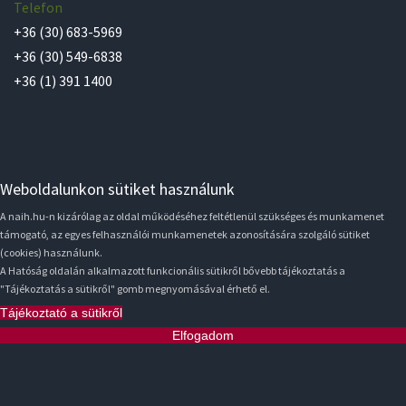
Telefon
+36 (30) 683-5969
+36 (30) 549-6838
+36 (1) 391 1400
Weboldalunkon sütiket használunk
A naih.hu-n kizárólag az oldal működéséhez feltétlenül szükséges és munkamenet
támogató, az egyes felhasználói munkamenetek azonosítására szolgáló sütiket
(cookies) használunk.
A Hatóság oldalán alkalmazott funkcionális sütikről bővebb tájékoztatás a
"Tájékoztatás a sütikről" gomb megnyomásával érhető el.
Tájékoztató a sütikről
Elfogadom