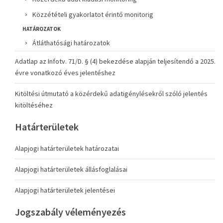
Közzétételi gyakorlatot érintő monitorig
HATÁROZATOK
Átláthatósági határozatok
Adatlap az Infotv. 71/D. § (4) bekezdése alapján teljesítendő a 2025.
évre vonatkozó éves jelentéshez
Kitöltési útmutató a közérdekű adatigénylésekről szóló jelentés
kitöltéséhez
Határterületek
Alapjogi határterületek határozatai
Alapjogi határterületek állásfoglalásai
Alapjogi határterületek jelentései
Jogszabály véleményezés