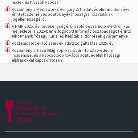
mailek és hívások kapcsán
Közlemény a Mediaworks Hungary Zrt. adatvédelmi incidensével
érintett személyes adatok nyilvánosságra hozatalának
jogellenességéről
A NAIH 2025. évi tevékenységéről szóló beszámoló elektronikus
melléklete: a 2025-ben elfogadott Információszabadságot érintő
Alkotmánybírósági, Kúriai és Ítélőtáblai döntések gyűjteménye
Közfeladatot ellátó szervek adatszolgáltatása 2025. év
Közlemény a Tisza Világ applikációt érintő adatvédelmi
incidenssel és a kapcsolódó további adatvédelmi hatósági
eljárásokkal kapcsolatosan