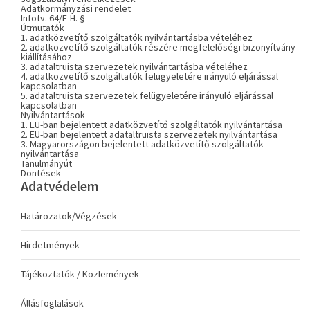
Adatkormányzási rendelet
Infotv. 64/E-H. §
Útmutatók
1. adatközvetítő szolgáltatók nyilvántartásba vételéhez
2. adatközvetítő szolgáltatók részére megfelelőségi bizonyítvány
kiállításához
3. adataltruista szervezetek nyilvántartásba vételéhez
4. adatközvetítő szolgáltatók felügyeletére irányuló eljárással
kapcsolatban
5. adataltruista szervezetek felügyeletére irányuló eljárással
kapcsolatban
Nyilvántartások
1. EU-ban bejelentett adatközvetítő szolgáltatók nyilvántartása
2. EU-ban bejelentett adataltruista szervezetek nyilvántartása
3. Magyarországon bejelentett adatközvetítő szolgáltatók
nyilvántartása
Tanulmányút
Döntések
Adatvédelem
Határozatok/Végzések
Hirdetmények
Tájékoztatók / Közlemények
Állásfoglalások