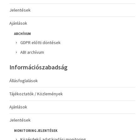
Jelentések
Ajánlások
ARCHÍVUM
GDPR előtti döntések
ABI archívum
Információszabadság
Állásfoglalások
Tájékoztatók / Közlemények
Ajánlások
Jelentések
MONITORING JELENTÉSEK
Közérdekű adat kiadási monitoring