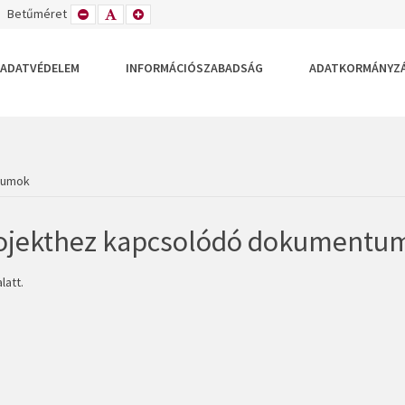
TETT
ZÉLES
Betűméret
KISEBB
ALAPÉRTELMEZETT
NAGYOBB
DEZÉS
LRENDEZÉS
BETŰTÍPUS
BETŰMÉRET
BETŰMÉRET
BEÁLLÍTÁSA
BEÁLLÍTÁSA
BEÁLLÍTÁSA
ADATVÉDELEM
INFORMÁCIÓSZABADSÁG
ADATKORMÁNYZ
tumok
rojekthez kapcsolódó dokumentu
latt.