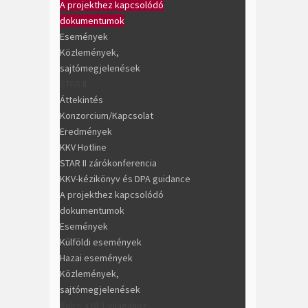
A projekthez kapcsolódó
dokumentumok
Események
Közlemények,
sajtómegjelenések
STAR II
Áttekintés
Konzorcium/Kapcsolat
Eredmények
KKV Hotline
STAR II zárókonferencia
KKV-kézikönyv és DPA guidance
A projekthez kapcsolódó
dokumentumok
Események
Külföldi események
Hazai események
Közlemények,
sajtómegjelenések
Kulcs a NET világához