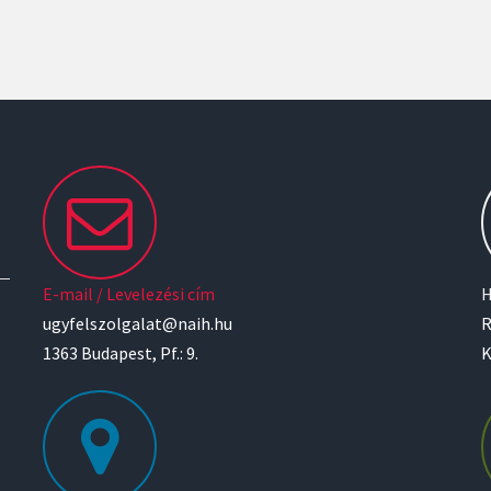
E-mail / Levelezési cím
H
ugyfelszolgalat@naih.hu
R
1363 Budapest, Pf.: 9.
K