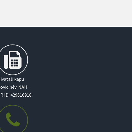
ivatali kapu
övid név: NAIH
R ID: 429616918