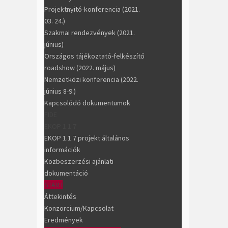
Projektnyitó-konferencia (2021.
03. 24.)
Szakmai rendezvények (2021.
június)
Országos tájékoztató-felkészítő
roadshow (2022. május)
Nemzetközi konferencia (2022.
június 8-9.)
Kapcsolódó dokumentumok
FIDE
EKOP 1.1.7
EKOP 1.1.7 projekt általános
információk
Közbeszerzési ajánlati
dokumentáció
STAR I
Áttekintés
Konzorcium/Kapcsolat
Eredmények