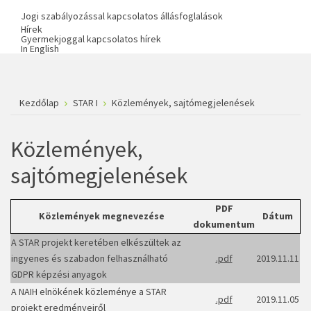
Jogi szabályozással kapcsolatos állásfoglalások
Hírek
Gyermekjoggal kapcsolatos hírek
In English
Kezdőlap
STAR I
Közlemények, sajtómegjelenések
Közlemények,
sajtómegjelenések
PDF
Közlemények megnevezése
Dátum
dokumentum
A STAR projekt keretében elkészültek az
ingyenes és szabadon felhasználható
.pdf
2019.11.11
GDPR képzési anyagok
A NAIH elnökének közleménye a STAR
.pdf
2019.11.05
projekt eredményeiről