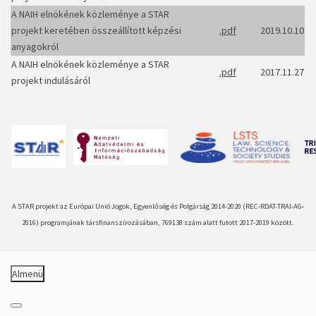
A NAIH elnökének közleménye a STAR
projekt keretében összeállított képzési
.pdf
2019.10.10
anyagokról
A NAIH elnökének közleménye a STAR
.pdf
2017.11.27
projekt indulásáról
A STAR projekt az Európai Unió Jogok, Egyenlőség és Polgárság 2014-
2020 (REC-
RDAT-
TRAI-
AG-
2016) programjának társfinanszírozásában, 769138 szám alatt futott 2017-
2019 között.
Almenü