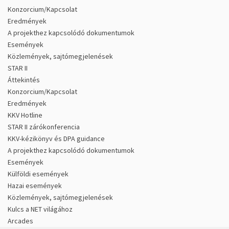
Konzorcium/Kapcsolat
Eredmények
A projekthez kapcsolódó dokumentumok
Események
Közlemények, sajtómegjelenések
STAR II
Áttekintés
Konzorcium/Kapcsolat
Eredmények
KKV Hotline
STAR II zárókonferencia
KKV-kézikönyv és DPA guidance
A projekthez kapcsolódó dokumentumok
Események
Külföldi események
Hazai események
Közlemények, sajtómegjelenések
Kulcs a NET világához
Arcades