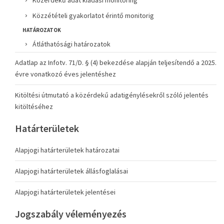
Közérdekű adat kiadási monitoring
Közzétételi gyakorlatot érintő monitorig
HATÁROZATOK
Átláthatósági határozatok
Adatlap az Infotv. 71/D. § (4) bekezdése alapján teljesítendő a 2025.
évre vonatkozó éves jelentéshez
Kitöltési útmutató a közérdekű adatigénylésekről szóló jelentés
kitöltéséhez
Határterületek
Alapjogi határterületek határozatai
Alapjogi határterületek állásfoglalásai
Alapjogi határterületek jelentései
Jogszabály véleményezés