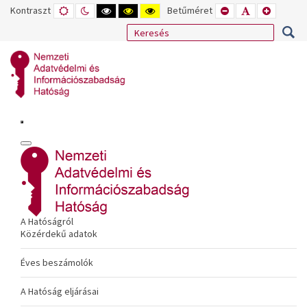
Kontraszt
ALAPÉRTELMEZETT
ÉJSZAKAI
NAGY
NAGY
NAGY
Betűméret
KISEBB
ALAPÉRTELME
NAGYOB
MÓD
MÓD
KONTRASZTÚ
KONTRASZTÚ
KONTRASZTÚ
BETŰTÍPUS
BETŰMÉRET
BETŰMÉ
FEKETE-
FEKETE
SÁRGA
BEÁLLÍTÁSA
BEÁLLÍTÁSA
BEÁLLÍT
FEHÉR
SÁRGA
FEKETE
MÓD
MÓD
MÓD
A Hatóságról
Közérdekű adatok
Éves beszámolók
A Hatóság eljárásai