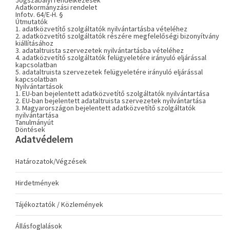
Jogszabályi rendelkezések
Adatkormányzási rendelet
Infotv. 64/E-H. §
Útmutatók
1. adatközvetítő szolgáltatók nyilvántartásba vételéhez
2. adatközvetítő szolgáltatók részére megfelelőségi bizonyítvány
kiállításához
3. adataltruista szervezetek nyilvántartásba vételéhez
4. adatközvetítő szolgáltatók felügyeletére irányuló eljárással
kapcsolatban
5. adataltruista szervezetek felügyeletére irányuló eljárással
kapcsolatban
Nyilvántartások
1. EU-ban bejelentett adatközvetítő szolgáltatók nyilvántartása
2. EU-ban bejelentett adataltruista szervezetek nyilvántartása
3. Magyarországon bejelentett adatközvetítő szolgáltatók
nyilvántartása
Tanulmányút
Döntések
Adatvédelem
Határozatok/Végzések
Hirdetmények
Tájékoztatók / Közlemények
Állásfoglalások