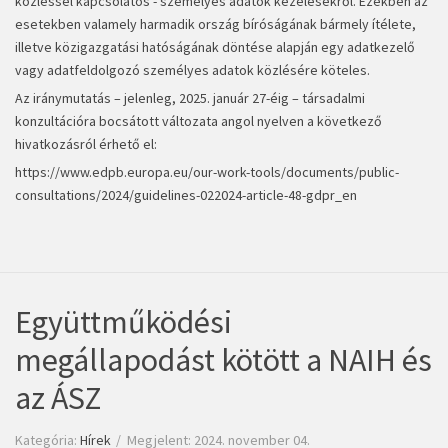
közléssel kapcsolatos - személyes adatok kezelésekről. Ezekben az
esetekben valamely harmadik ország bíróságának bármely ítélete,
illetve közigazgatási hatóságának döntése alapján egy adatkezelő
vagy adatfeldolgozó személyes adatok közlésére köteles.
Az iránymutatás – jelenleg, 2025. január 27-éig – társadalmi
konzultációra bocsátott változata angol nyelven a következő
hivatkozásról érhető el:
https://www.edpb.europa.eu/our-work-tools/documents/public-
consultations/2024/guidelines-022024-article-48-gdpr_en
Együttműködési
megállapodást kötött a NAIH és
az ÁSZ
Kategória:
Hírek
Megjelent: 2024. november 04.