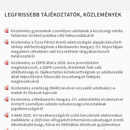
LEGFRISSEBB
TÁJÉKOZTATÓK,
KÖZLEMÉNYEK
Közlemény gyermekek személyes adatainak a közösségi média
felületein történő politikai célú felhasználásáról
Közlemény a Tisza Pártot érintő adatszivárgás alapján készített
térkép elérhetőségének a Mediaworks Hungary Zrt. hírportáljain
megjelent cikkekben való közzététele tárgyában hozott
határozatáról
Közlemény az EDPB által a 2026. évre prioritásként
meghatározott, a GDPR szerinti, érintettek felé való
átláthatósági és tájékoztatási kötelezettségnek az adatkezelők
általi teljesítésére fókuszáló összehangolt fellépés
megkezdéséről
Közlemény a Hatóság (NAIH) nevével visszaélő adathalász e-
mailek és hívások kapcsán
Közlemény a Mediaworks Hungary Zrt. adatvédelmi incidensével
érintett személyes adatok nyilvánosságra hozatalának
jogellenességéről
A NAIH 2025. évi tevékenységéről szóló beszámoló elektronikus
melléklete: a 2025-ben elfogadott Információszabadságot érintő
Alkotmánybírósági, Kúriai és Ítélőtáblai döntések gyűjteménye