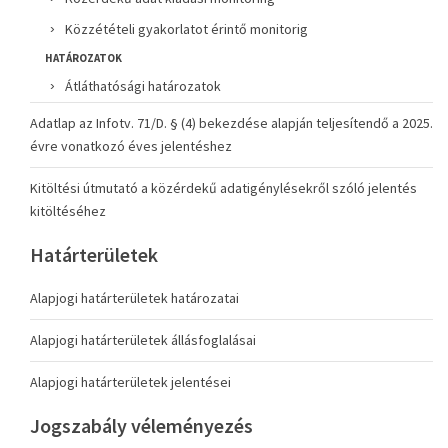
Közzétételi gyakorlatot érintő monitorig
HATÁROZATOK
Átláthatósági határozatok
Adatlap az Infotv. 71/D. § (4) bekezdése alapján teljesítendő a 2025.
évre vonatkozó éves jelentéshez
Kitöltési útmutató a közérdekű adatigénylésekről szóló jelentés
kitöltéséhez
Határterületek
Alapjogi határterületek határozatai
Alapjogi határterületek állásfoglalásai
Alapjogi határterületek jelentései
Jogszabály véleményezés