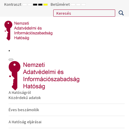
Kontraszt
Betűméret
ALAPÉRTELMEZETT
ÉJSZAKAI
NAGY
NAGY
NAGY
KISEBB
ALAPÉRTELMEZETT
NAGYOBB
MÓD
MÓD
KONTRASZTÚ
KONTRASZTÚ
KONTRASZTÚ
BETŰTÍPUS
BETŰMÉRET
BETŰMÉRET
FEKETE-
FEKETE
SÁRGA
BEÁLLÍTÁSA
BEÁLLÍTÁSA
BEÁLLÍTÁSA
FEHÉR
SÁRGA
FEKETE
MÓD
MÓD
MÓD
A Hatóságról
Közérdekű adatok
Éves beszámolók
A Hatóság eljárásai