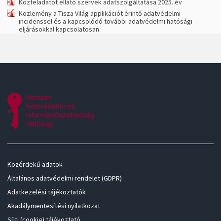
Közfeladatot ellátó szervek adatszolgáltatása 2025. év
Közlemény a Tisza Világ applikációt érintő adatvédelmi
incidenssel és a kapcsolódó további adatvédelmi hatósági
eljárásokkal kapcsolatosan
Közérdekű adatok
Általános adatvédelmi rendelet (GDPR)
Adatkezelési tájékoztatók
Akadálymentesítési nyilatkozat
Süti (cookie) tájékoztató