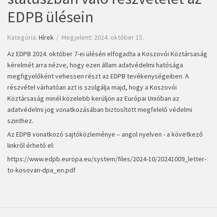
EDPB ülésein
Kategória:
Hírek
Megjelent: 2024. október 15.
Az EDPB 2024. október 7-ei ülésén elfogadta a Koszovói Köztársaság
kérelmét arra nézve, hogy ezen állam adatvédelmi hatósága
megfigyelőként vehessen részt az EDPB tevékenységeiben. A
részvétel várhatóan azt is szolgálja majd, hogy a Koszovói
Köztársaság minél közelebb kerüljön az Európai Unióban az
adatvédelmi jog vonatkozásában biztosított megfelelő védelmi
szinthez.
Az EDPB vonatkozó sajtóközleménye – angol nyelven - a következő
linkről érhető el:
https://www.edpb.europa.eu/system/files/2024-10/20241009_letter-
to-kosovan-dpa_en.pdf