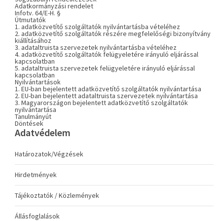
Adatkormányzási rendelet
Infotv. 64/E-H. §
Útmutatók
1. adatközvetítő szolgáltatók nyilvántartásba vételéhez
2. adatközvetítő szolgáltatók részére megfelelőségi bizonyítvány
kiállításához
3. adataltruista szervezetek nyilvántartásba vételéhez
4. adatközvetítő szolgáltatók felügyeletére irányuló eljárással
kapcsolatban
5. adataltruista szervezetek felügyeletére irányuló eljárással
kapcsolatban
Nyilvántartások
1. EU-ban bejelentett adatközvetítő szolgáltatók nyilvántartása
2. EU-ban bejelentett adataltruista szervezetek nyilvántartása
3. Magyarországon bejelentett adatközvetítő szolgáltatók
nyilvántartása
Tanulmányút
Döntések
Adatvédelem
Határozatok/Végzések
Hirdetmények
Tájékoztatók / Közlemények
Állásfoglalások