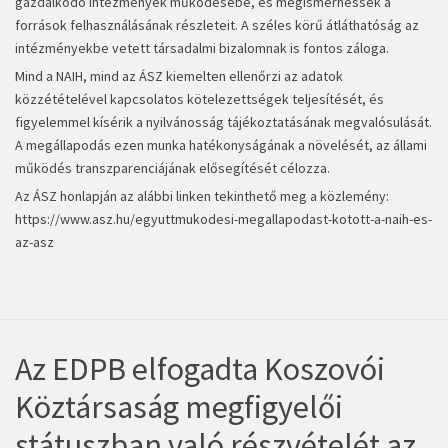
gazdálkodó intézmények működésébe, és megismerhessék a
források felhasználásának részleteit. A széles körű átláthatóság az
intézményekbe vetett társadalmi bizalomnak is fontos záloga.
Mind a NAIH, mind az ÁSZ kiemelten ellenőrzi az adatok
közzétételével kapcsolatos kötelezettségek teljesítését, és
figyelemmel kísérik a nyilvánosság tájékoztatásának megvalósulását.
A megállapodás ezen munka hatékonyságának a növelését, az állami
működés transzparenciájának elősegítését célozza.
Az ÁSZ honlapján az alábbi linken tekinthető meg a közlemény:
https://www.asz.hu/egyuttmukodesi-megallapodast-kotott-a-naih-es-
az-asz
Az EDPB elfogadta Koszovói
Köztársaság megfigyelői
státuszban való részvételét az