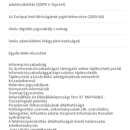
adattovábbítás (GDPR V. fejezet)
Az Európai Unió Bíróságának jogértelmezése (2003-tól)
Uniós digitális jogszabály-csomag
Uniós adatvédelmi felügyeleti hatóságok
Egyéb NAIH részvétel
Információszabadság
Az új információszabadságot támogató online tájékoztató portál
Információszabadsággal kapcsolatos tájékoztatók
Tájékoztató a közérdekű adatigénylések menetéről
Közadatkereső
Releváns jogszabályok
Környezeti információk
Tromsøi Egyezmény
Helyreállítási és Ellenállóképességi Terv 87. Mérföldkő -
Összefoglaló jelentés
Közpénzek felhasználásának átláthatósága
Költségvetési szervek, önkormányzatok stb. szerződési,
támogatási, kifizetési adatai: Központi Információs Közadat-
nyilvántartás
A NAIH közpénzköltés átláthatóságát érintő határozatai
Adatkormányzás
Jogszabályi rendelkezések