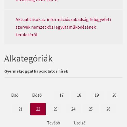
Aktualitások az információszabadság felügyeleti
szervek nemzetközi együttműködésének
területéről
Alkategóriák
Gyermekjoggal kapcsolatos hírek
Első
Előző
17
18
19
20
21
22
23
24
25
26
Tovább
Utolsó