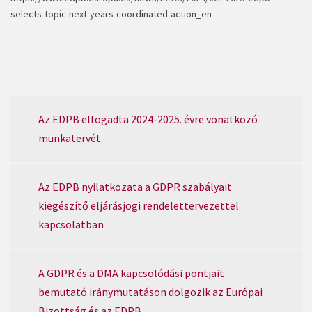
selects-topic-next-years-coordinated-action_en
Az EDPB elfogadta 2024-2025. évre vonatkozó
munkatervét
Az EDPB nyilatkozata a GDPR szabályait
kiegészítő eljárásjogi rendelettervezettel
kapcsolatban
A GDPR és a DMA kapcsolódási pontjait
bemutató iránymutatáson dolgozik az Európai
Bizottság és az EDPB