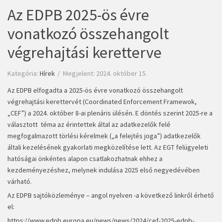
Az EDPB 2025-ös évre
vonatkozó összehangolt
végrehajtási keretterve
Kategória:
Hírek
Megjelent: 2024. október 15.
Az EDPB elfogadta a 2025-ös évre vonatkozó összehangolt
végrehajtási kerettervét (Coordinated Enforcement Framewok,
„CEF”) a 2024. október 8-ai plenáris ülésén. E döntés szerint 2025-re a
választott téma az érintettek által az adatkezelők felé
megfogalmazott törlési kérelmek („a felejtés joga”) adatkezelők
általi kezelésének gyakorlati megközelítése lett. Az EGT felügyeleti
hatóságai önkéntes alapon csatlakozhatnak ehhez a
kezdeményezéshez, melynek indulása 2025 első negyedévében
várható.
Az EDPB sajtóközleménye – angol nyelven -a következő linkről érhető
el:
https://www.edpb.europa.eu/news/news/2024/cef-2025-edpb-