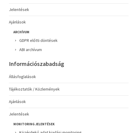
Jelentések
Ajánlások
ARCHÍVUM
GDPR előtti döntések
ABI archívum
Információszabadság
Állásfoglalások
Tájékoztatók / Közlemények
Ajánlások
Jelentések
MONITORING JELENTÉSEK
Közérdekű adat kiadási monitoring