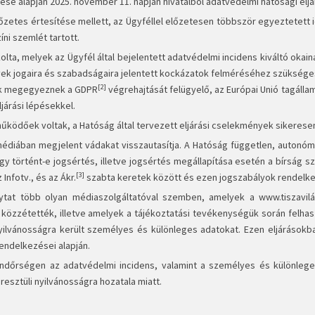
ése alapján 2025. november 11. napján hivatalból adatvédelmi hatósági eljár
őzetes értesítése mellett, az Ügyféllel előzetesen többször egyeztetett
íni szemlét tartott.
ta, melyek az Ügyfél által bejelentett adatvédelmi incidens kiváltó okain
élyek jogaira és szabadságaira jelentett kockázatok felméréséhez szükség
[2]
nyek megegyeznek a GDPR
végrehajtását felügyelő, az Európai Unió tagáll
járási lépésekkel.
ködőek voltak, a Hatóság által tervezett eljárási cselekmények sikeresen 
médiában megjelent vádakat visszautasítja. A Hatóság független, autonóm
ogy történt-e jogsértés, illetve jogsértés megállapítása esetén a bírság
[3]
nfotv., és az Ákr.
szabta keretek között és ezen jogszabályok rendelkez
lytat több olyan médiaszolgáltatóval szemben, amelyek a www.tiszavil
 közzétették, illetve amelyek a tájékoztatási tevékenységük során felhas
nyilvánosságra került személyes és különleges adatokat. Ezen eljárásokb
rendelkezései alapján.
endőrségen az adatvédelmi incidens, valamint a személyes és különleg
resztüli nyilvánosságra hozatala miatt.