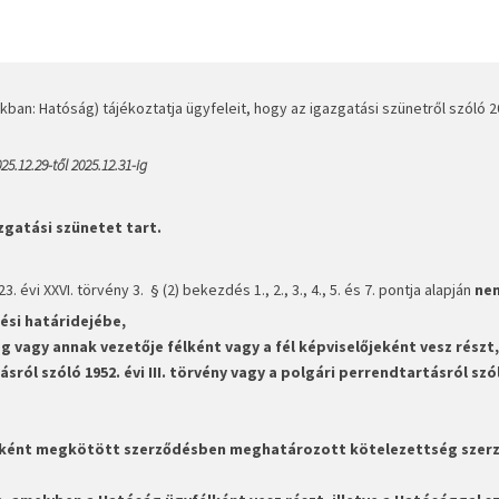
n: Hatóság) tájékoztatja ügyfeleit, hogy az igazgatási szünetről szóló 202
25.12.29-től 2025.12.31-ig
zgatási szünetet tart.
 évi XXVI. törvény 3. § (2) bekezdés 1., 2., 3., 4., 5. és 7. pontja alapján
nem
ési határidejébe,
 vagy annak vezetője félként vagy a fél képviselőjeként vesz részt,
ról szóló 1952. évi III. törvény vagy a polgári perrendtartásról szól
lőjeként megkötött szerződésben meghatározott kötelezettség szer