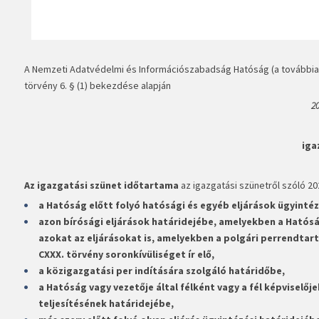
A Nemzeti Adatvédelmi és Információszabadság Hatóság (a továbbiakba
törvény 6. § (1) bekezdése alapján
20
iga
Az igazgatási szünet időtartama
az igazgatási szünetről szóló 2023.
a Hatóság előtt folyó hatósági és egyéb eljárások ügyintéz
azon bírósági eljárások határidejébe, amelyekben a Hatóság
azokat az eljárásokat is, amelyekben a polgári perrendtartás
CXXX. törvény soronkívüliséget ír elő,
a közigazgatási per indítására szolgáló határidőbe,
a Hatóság vagy vezetője által félként vagy a fél képvise
teljesítésének határidejébe,