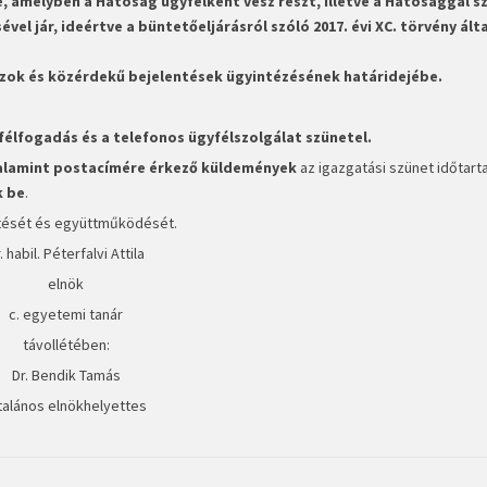
be, amelyben a Hatóság ügyfélként vesz részt, illetve a Hatósággal 
el jár, ideértve a büntetőeljárásról szóló 2017. évi XC. törvény álta
zok és közérdekű bejelentések ügyintézésének határidejébe.
élfogadás és a telefonos ügyfélszolgálat szünetel
.
 valamint postacímére érkező küldemények
az igazgatási szünet időtart
k be
.
rtését és együttműködését.
. habil. Péterfalvi Attila
elnök
c. egyetemi tanár
távollétében:
Dr. Bendik Tamás
talános elnökhelyettes