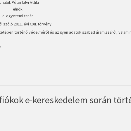
. habil. Péterfalvi Attila
elnök
c. egyetemi tanár
szóló 2011. évi CXII. törvény
ében történő védelméről és az ilyen adatok szabad áramlásáról, valamin
y
 fiókok e-kereskedelem során tör