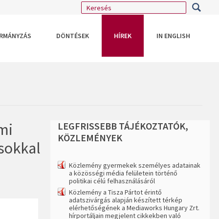
RMÁNYZÁS
DÖNTÉSEK
HÍREK
IN ENGLISH
mi
LEGFRISSEBB
TÁJÉKOZTATÓK,
KÖZLEMÉNYEK
ásokkal
Közlemény gyermekek személyes adatainak
a közösségi média felületein történő
politikai célú felhasználásáról
Közlemény a Tisza Pártot érintő
adatszivárgás alapján készített térkép
elérhetőségének a Mediaworks Hungary Zrt.
hírportáljain megjelent cikkekben való