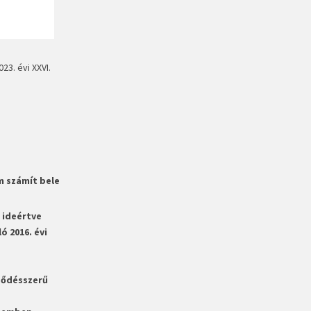
3. évi XXVI.
 számít bele
 ideértve
ó 2016. évi
ződésszerű