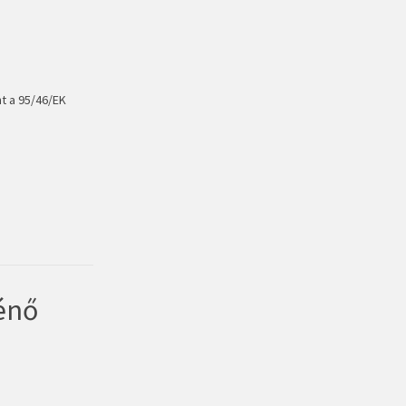
t a 95/46/EK
ténő