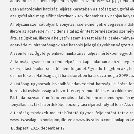
adatvédelmi incidens bejelentés nyomán az Infotv.
60. § (1) bekezd
Ezen adatvédelmi hatósági eljárás keretében a Hatóság az Ügyfél el
az Ügyfél által megjelölt helyszínen 2025. december 16. napján helysz
A helyszíni szemlét olyan bizonyítási cselekmények elvégzése indokol
illetve az adatvédelmi incidens által az érintett természetes szem
által az ügyben, illetve a helyszíni szemlén tett eljárási cselekmé
adatvédelmi társhatóságok által hasonló jellegű ügyekben végzett el
A szemlén az Ügyfél jelenlevő munkatársai teljes mértékben együttmű
A Hatóság ugyanakkor a fenti eljárással kapcsolatban a közösségi 
szerv, utasításokat senkitől nem fogad el. Egy adott ügyben azt, h
és mértékét a Hatóság saját hatáskörében határozza meg a GDPR, az I
A Hatóság ugyancsak hivatalból adatvédelmi hatósági eljárást fo
keresztül nyilvánosságra hozott térképre mutató linket a cikkükben
Párt adatbázisait érintő potenciális adatvédelmi incidens nyomán 
tényállás tisztázása érdekében bizonyítási eljárást folytat le az Ákr. 
A Hatóság mindezek mellett büntető ügyben feljelentést tett a r
www.tiszavilág.co honlapon, illetve a www.tisza-lista.com honlapon ke
Budapest, 2025. december 17.