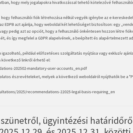
atban, hogy mely jogalapokra hivatkozással tehető kötelezővé felhasználói
a, hogy felhasználói fiók létrehozása nélkül vegyék igénybe az e-kereskede
n az EDPB azt ajánlja, hogy weboldal két lehetőséget biztosítson: egy „ven
 vagy pedig azt az opciót, hogy a felhasználó önkéntesen hozzon létre fióko
ét, és így megfelel a GDPR alapelvének, a beépített és alapértelmezett 
gazolható, például előfizetéses szolgáltatás nyújtása vagy exkluzív ajánl
 következő linkről érhető el:
ations-202502-mandatory-user-accounts_en.pdf
solatos észrevételeket, melyek a következő weboldalról nyújthatók be a "
ltations/2025/recommendations-22025-legal-basis-requiring_en
szünetről, ügyintézési határidőről
025.12.29. és 2025.12.31. közötti