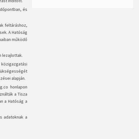
ást indított.
 időpontban, és
ak feltáráshoz,
esek. A Hatóság
amaiban működő
lezajlottak.
 közigazgatási
 szükségességét
ései alapján.
ág.co honlapon
ználták a Tisza
an a Hatóság a
es adatoknak a