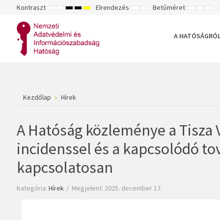
Kontraszt
Elrendezés
Betűméret
ALAPÉRTELMEZETT
ÉJSZAKAI
NAGY
NAGY
NAGY
RÖGZÍTETT
SZÉLES
KISEBB
ALAPÉ
NA
MÓD
MÓD
KONTRASZTÚ
KONTRASZTÚ
KONTRASZTÚ
ELRENDEZÉS
ELRENDEZÉS
BETŰTÍPU
BETŰM
BET
FEKETE-
FEKETE
SÁRGA
BEÁLLÍTÁ
BEÁLLÍ
BEÁ
FEHÉR
SÁRGA
FEKETE
A HATÓSÁGRÓ
MÓD
MÓD
MÓD
Kezdőlap
Hírek
A Hatóság közleménye a Tisza V
incidenssel és a kapcsolódó to
kapcsolatosan
Kategória:
Hírek
Megjelent: 2025. december 17.