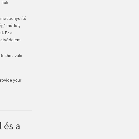
 fiók
lmet bonyolító
dég” módot,
t. Ez a
adatvédelem
atokhoz való
Provide your
 és a