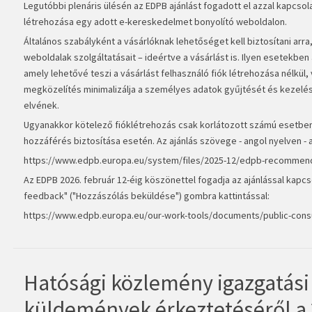
Legutóbbi plenáris ülésén az EDPB ajánlást fogadott el azzal kapcsol
létrehozása egy adott e-kereskedelmet bonyolító weboldalon.
Általános szabályként a vásárlóknak lehetőséget kell biztosítani arr
weboldalak szolgáltatásait – ideértve a vásárlást is. Ilyen esetekbe
amely lehetővé teszi a vásárlást felhasználó fiók létrehozása nélkül,
megközelítés minimalizálja a személyes adatok gyűjtését és kezelés
elvének.
Ugyanakkor kötelező fióklétrehozás csak korlátozott számú esetben i
hozzáférés biztosítása esetén. Az ajánlás szövege - angol nyelven - a
https://www.edpb.europa.eu/system/files/2025-12/edpb-recommend
Az EDPB 2026. február 12-éig köszönettel fogadja az ajánlással kapc
feedback" ("Hozzászólás beküldése") gombra kattintással:
https://www.edpb.europa.eu/our-work-tools/documents/public-consu
Hatósági közlemény igazgatási 
küldemények érkeztetéséről a 2