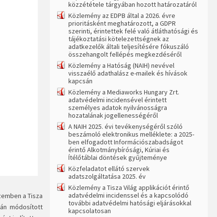
közzététele tárgyában hozott határozatáról
Közlemény az EDPB által a 2026. évre
prioritásként meghatározott, a GDPR
szerinti, érintettek felé való átláthatósági és
tájékoztatási kötelezettségnek az
adatkezelők általi teljesítésére fókuszáló
összehangolt fellépés megkezdéséről
Közlemény a Hatóság (NAIH) nevével
visszaélő adathalász e-mailek és hívások
kapcsán
Közlemény a Mediaworks Hungary Zrt.
adatvédelmi incidensével érintett
személyes adatok nyilvánosságra
hozatalának jogellenességéről
A NAIH 2025. évi tevékenységéről szóló
beszámoló elektronikus melléklete: a 2025-
ben elfogadott Információszabadságot
érintő Alkotmánybírósági, Kúriai és
Ítélőtáblai döntések gyűjteménye
Közfeladatot ellátó szervek
adatszolgáltatása 2025. év
Közlemény a Tisza Világ applikációt érintő
adatvédelmi incidenssel és a kapcsolódó
szemben a Tisza
további adatvédelmi hatósági eljárásokkal
ján módosított
kapcsolatosan