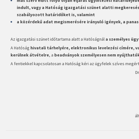
más szerv előtt folyó olyan eljárás ügyintézési határidejé
indult, vagy a Hatóság igazgatási szünet alatti megkeresésév
szabályozott határidőket is, valamint
a közérdekű adat megismerésére irányuló igények, a panas
Az igazgatási szünet időtartama alatt a Hatóságnál
a személyes ügyf
A Hatóság
hivatali tárhelyére,
elektronikus levelezési címére,
kerülnek átvételre
, a
beadványok személyesen nem nyújtható
A fentiekkel kapcsolatosan a Hatóság kéri az ügyfelek szíves megé
Dr
ál