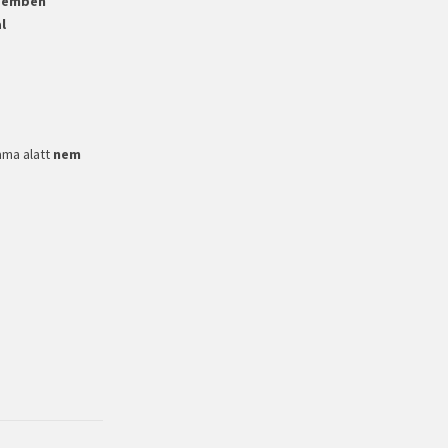
szemben
l
ama alatt
nem