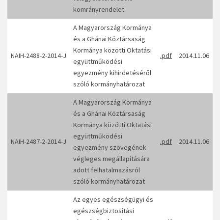
komrányrendelet
A Magyarország Kormánya
és a Ghánai Köztársaság
Kormánya közötti Oktatási
NAIH-2488-2-2014-J
.pdf
2014.11.06
együttműködési
egyezmény kihirdetéséről
szóló kormányhatározat
A Magyarország Kormánya
és a Ghánai Köztársaság
Kormánya közötti Oktatási
együttműködési
NAIH-2487-2-2014-J
.pdf
2014.11.06
egyezmény szövegének
végleges megállapítására
adott felhatalmazásról
szóló kormányhatározat
Az egyes egészségügyi és
egészségbiztosítási