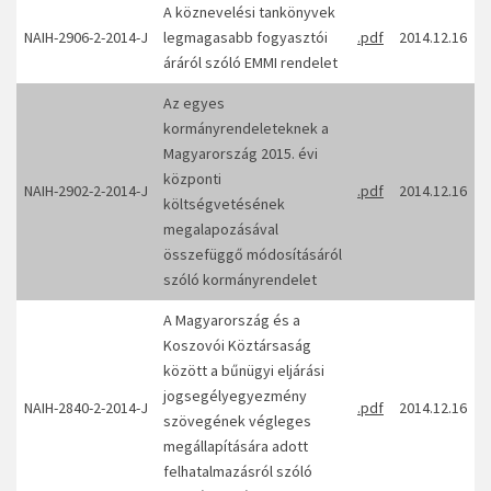
A köznevelési tankönyvek
NAIH-2906-2-2014-J
legmagasabb fogyasztói
.pdf
2014.12.16
áráról szóló EMMI rendelet
Az egyes
kormányrendeleteknek a
Magyarország 2015. évi
központi
NAIH-2902-2-2014-J
.pdf
2014.12.16
költségvetésének
megalapozásával
összefüggő módosításáról
szóló kormányrendelet
A Magyarország és a
Koszovói Köztársaság
között a bűnügyi eljárási
jogsegélyegyezmény
NAIH-2840-2-2014-J
.pdf
2014.12.16
szövegének végleges
megállapítására adott
felhatalmazásról szóló