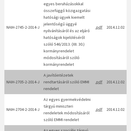
egyes beruházásokkal
összefüggő közigazgatási
hatósági ügyek kiemelt
jelentőségű üggyé
NAIH-2745-2-2014-J
.pdf
2014.12.02
nyilvánításáról és az eljáró
hatóságok kijelöléséről
szóló 546/2013. (XII. 30.)
kormányrendelet
módosításáról szóló
kormányrendelet
A javítóintézetek
NAIH-2705-2-2014-J
rendtartásáról szóló EMMI
.pdf
2014.12.02
rendelet
Az egyes gyermekvédelmi
tárgyú miniszteri
NAIH-2704-2-2014-J
.pdf
2014.12.02
rendeletek módosításáról
szóló EMMI rendelet
Az egyes szociális tárgyú