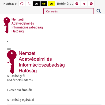
Kontraszt
ALAPÉRTELMEZETT
ÉJSZAKAI
NAGY
NAGY
NAGY
Betűméret
KISEBB
ALAPÉRTELME
NAGYOB
MÓD
MÓD
KONTRASZTÚ
KONTRASZTÚ
KONTRASZTÚ
BETŰTÍPUS
BETŰMÉRET
BETŰMÉ
FEKETE-
FEKETE
SÁRGA
BEÁLLÍTÁSA
BEÁLLÍTÁSA
BEÁLLÍT
FEHÉR
SÁRGA
FEKETE
MÓD
MÓD
MÓD
A Hatóságról
Közérdekű adatok
Éves beszámolók
A Hatóság eljárásai