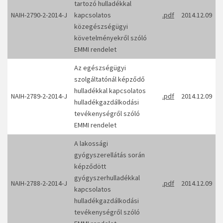
tartozó hulladékkal
NAIH-2790-2-2014-J
kapcsolatos
.pdf
2014.12.09
közegészségügyi
követelményekről szóló
EMMI rendelet
Az egészségügyi
szolgáltatónál képződő
hulladékkal kapcsolatos
NAIH-2789-2-2014-J
.pdf
2014.12.09
hulladékgazdálkodási
tevékenységről szóló
EMMI rendelet
A lakossági
gyógyszerellátás során
képződött
gyógyszerhulladékkal
NAIH-2788-2-2014-J
.pdf
2014.12.09
kapcsolatos
hulladékgazdálkodási
tevékenységről szóló