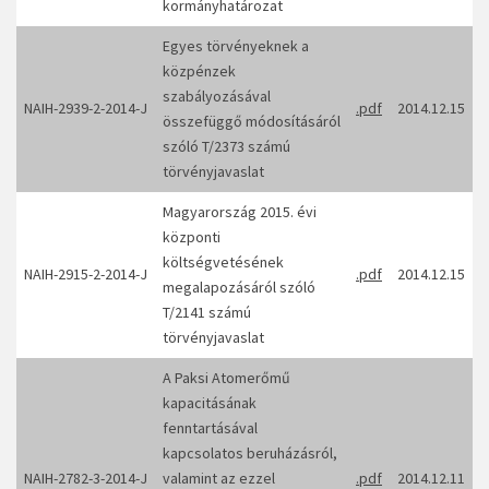
kormányhatározat
Egyes törvényeknek a
közpénzek
szabályozásával
NAIH-2939-2-2014-J
.pdf
2014.12.15
összefüggő módosításáról
szóló T/2373 számú
törvényjavaslat
Magyarország 2015. évi
központi
költségvetésének
NAIH-2915-2-2014-J
.pdf
2014.12.15
megalapozásáról szóló
T/2141 számú
törvényjavaslat
A Paksi Atomerőmű
kapacitásának
fenntartásával
kapcsolatos beruházásról,
NAIH-2782-3-2014-J
valamint az ezzel
.pdf
2014.12.11