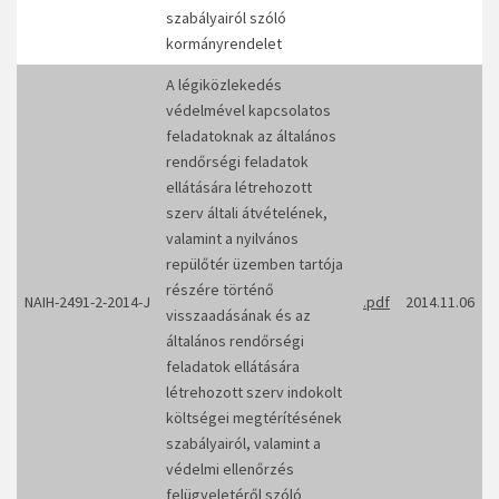
szabályairól szóló
kormányrendelet
A légiközlekedés
védelmével kapcsolatos
feladatoknak az általános
rendőrségi feladatok
ellátására létrehozott
szerv általi átvételének,
valamint a nyilvános
repülőtér üzemben tartója
részére történő
NAIH-2491-2-2014-J
.pdf
2014.11.06
visszaadásának és az
általános rendőrségi
feladatok ellátására
létrehozott szerv indokolt
költségei megtérítésének
szabályairól, valamint a
védelmi ellenőrzés
felügyeletéről szóló