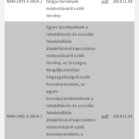
NAIH-2473-3-2014-J
tárgyú törvények
.pdf
2014.11.04
módosításáról szóló
törvény
Egyes törvényeknek a
rehabilitációs és szociális
feladatellátás
átalakításával kapcsolatos
módosításáról szóló
törvény, az Országos
Nyugdíjbiztosítási
Főigazgatóságról szóló
kormányrendelet, az
egyes
kormányrendeleteknek a
rehabilitációs és szociális
feladatellátás
NAIH-2461-2-2014-J
.pdf
2014.11.04
átalakításával kapcsolatos
módosításáról szóló
kormányrendelet, a