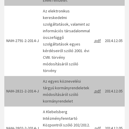
EMMI rendelet
Az elektronikus
kereskedelmi
szolgáltatások, valamint az
információs társadalommal
összefüggő
NAIH-2791-2-2014-J
.pdf
2014.12.05
szolgáltatások egyes
kérdéseiről szóló 2001. évi
CVIII. törvény
módosításáról szóló
törvény
Az egyes köznevelési
tárgyú kormányrendeletek
NAIH-2821-2-2014-J
.pdf
2014.12.05
módosításáról szóló
kormányrendelet
A Klebelsberg
Intézményfenntartó
Központról szóló 202/2012.
NAIH-2802-2-2014-J
.pdf
2014.12.05