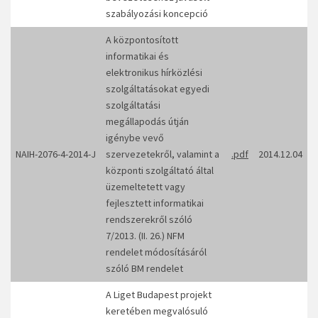
szabályozási koncepció
A központosított
informatikai és
elektronikus hírközlési
szolgáltatásokat egyedi
szolgáltatási
megállapodás útján
igénybe vevő
NAIH-2076-4-2014-J
szervezetekről, valamint a
.pdf
2014.12.04
központi szolgáltató által
üzemeltetett vagy
fejlesztett informatikai
rendszerekről szóló
7/2013. (II. 26.) NFM
rendelet módosításáról
szóló BM rendelet
A Liget Budapest projekt
keretében megvalósuló