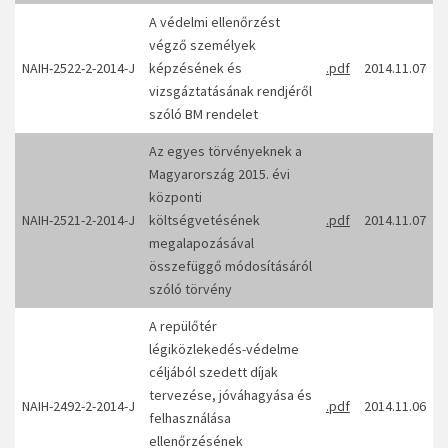
A védelmi ellenőrzést
végző személyek
NAIH-2522-2-2014-J
képzésének és
.pdf
2014.11.07
vizsgáztatásának rendjéről
szóló BM rendelet
Az egyes törvényeknek a
Magyarország 2015. évi
központi
NAIH-2521-2-2014-J
költségvetésének
.pdf
2014.11.07
megalapozásával
összefüggő módosításáról
szóló törvény
A repülőtér
légiközlekedés-védelme
céljából szedett díjak
tervezése, jóváhagyása és
NAIH-2492-2-2014-J
.pdf
2014.11.06
felhasználása
ellenőrzésének