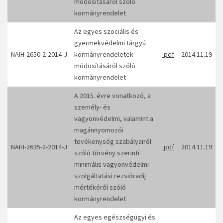
módosításáról szóló
kormányrendelet
Az egyes szociális és
gyermekvédelmi tárgyú
NAIH-2650-2-2014-J
kormányrendeletek
.pdf
2014.11.19
módosításáról szóló
kormányrendelet
A 2015. évre vonatkozó, a
személy- és
vagyonvédelmi, valamint a
magánnyomozói
tevékenység szabályairól
NAIH-2635-2-2014-J
.pdf
2014.11.19
szóló törvény szerinti
minimális vagyonvédelmi
szolgáltatási rezsióradíj
mértékéről szóló
kormányrendelet
Az egyes egészségügyi és