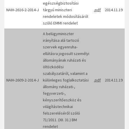
egészségbiztosítási
NAIH-2616-2-2014-J
tárgyú miniszteri
.pdf
2014.11.19
rendeletek módosításáról
szóló EMMI rendelet
A belügyminiszter
irányítása alá tartozó
szervek egyenruha-
ellátásra jogosult személyi
állományának ruházati és
öltözködési
szabályzatáról, valamint a
NAIH-2609-2-2014-J
különleges foglalkoztatási
.pdf
2014.11.19
állomány ruházati-,
fegyverzeti-,
kényszerítőeszköz és
világítástechnikai
felszereléséről szóló
71/2011. (XII. 31.) BM
rendelet