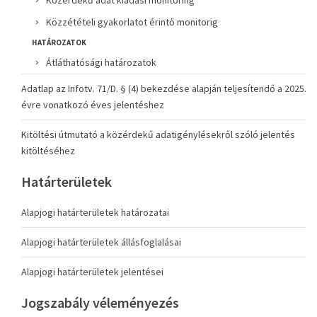
Közérdekű adat kiadási monitoring
Közzétételi gyakorlatot érintő monitorig
HATÁROZATOK
Átláthatósági határozatok
Adatlap az Infotv. 71/D. § (4) bekezdése alapján teljesítendő a 2025.
évre vonatkozó éves jelentéshez
Kitöltési útmutató a közérdekű adatigénylésekről szóló jelentés
kitöltéséhez
Határterületek
Alapjogi határterületek határozatai
Alapjogi határterületek állásfoglalásai
Alapjogi határterületek jelentései
Jogszabály véleményezés