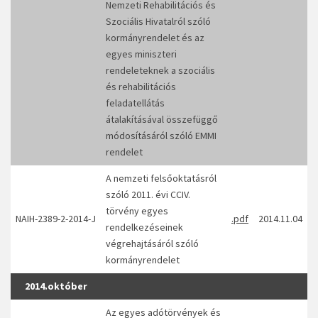
Nemzeti Rehabilitációs és
Szociális Hivatalról szóló
kormányrendelet és az
egyes miniszteri
rendeleteknek a szociális
és rehabilitációs
feladatellátás
átalakításával összefüggő
módosításáról szóló EMMI
rendelet
A nemzeti felsőoktatásról
szóló 2011. évi CCIV.
törvény egyes
NAIH-2389-2-2014-J
.pdf
2014.11.04
rendelkezéseinek
végrehajtásáról szóló
kormányrendelet
2014.október
Az egyes adótörvények és