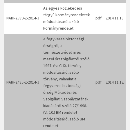
Az egyes közlekedési
tárgyú kormányrendeletek
NAIH-2589-2-2014-J
.pdf
2014.11.13
módosításáról szóló
kormányrendelet
A fegyveres biztonsági
őrségről, a
természetvédelmi és
mezei őrszolgálatról szóló
1997. évi CLIX. törvény
módosításáról szóló
törvény, valamint a
NAIH-2485-2-2014-J
.pdf
2014.11.12
fegyveres biztonsági
őrség Működési és
Szolgálati Szabályzatának
kiadásáról szóló 27/1998.
(VI. 10.) BM rendelet
módosításáról szóló BM
rendelet