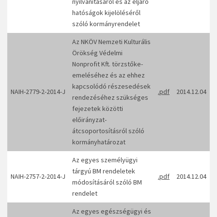
nyilvánításáról és az eljáró
hatóságok kijelöléséről
szóló kormányrendelet
Az NKÖV Nemzeti Kulturális
Örökség Védelmi
Nonprofit Kft. törzstőke-
emeléséhez és az ehhez
kapcsolódó részesedések
NAIH-2779-2-2014-J
.pdf
2014.12.04
rendezéséhez szükséges
fejezetek közötti
előirányzat-
átcsoportosításról szóló
kormányhatározat
Az egyes személyügyi
tárgyú BM rendeletek
NAIH-2757-2-2014-J
.pdf
2014.12.04
módosításáról szóló BM
rendelet
Az egyes egészségügyi és