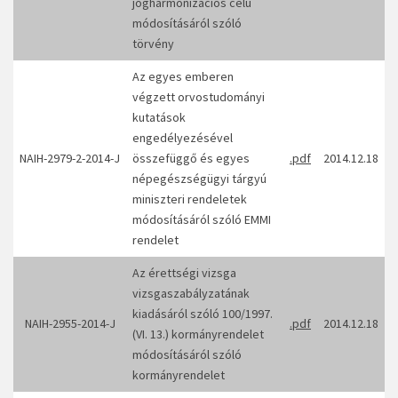
jogharmonizációs célú
módosításáról szóló
törvény
Az egyes emberen
végzett orvostudományi
kutatások
engedélyezésével
NAIH-2979-2-2014-J
összefüggő és egyes
.pdf
2014.12.18
népegészségügyi tárgyú
miniszteri rendeletek
módosításáról szóló EMMI
rendelet
Az érettségi vizsga
vizsgaszabályzatának
kiadásáról szóló 100/1997.
NAIH-2955-2014-J
.pdf
2014.12.18
(VI. 13.) kormányrendelet
módosításáról szóló
kormányrendelet