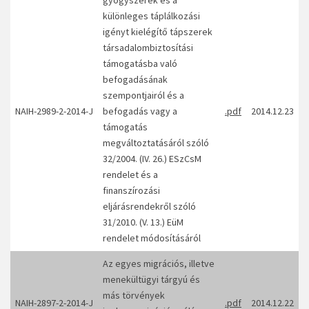
gyógyszerek és a
különleges táplálkozási
igényt kielégítő tápszerek
társadalombiztosítási
támogatásba való
befogadásának
szempontjairól és a
NAIH-2989-2-2014-J
befogadás vagy a
.pdf
2014.12.23
támogatás
megváltoztatásáról szóló
32/2004. (IV. 26.) ESzCsM
rendelet és a
finanszírozási
eljárásrendekről szóló
31/2010. (V. 13.) EüM
rendelet módosításáról
Az egyes migrációs, illetve
menekültügyi tárgyú és
más törvények
NAIH-2897-2-2014-J
.pdf
2014.12.22