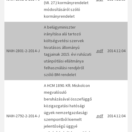
(VII. 27.) kormányrendelet
módosításáról szóló
kormányrendelet
A belügyminiszter
irányítása alá tartozó
költségvetési szervek
hivatásos állományú
NAIH-2801-2-2014-J
.pdf
2014.12.04
tagjainak 2015. évi ruházati
utánpótlási ellátmánya
felhasználási rendjéről
szóló BM rendelet
A HCM 1890. Kft. Miskolcon
megvalósuló
beruházásával összefüggő
közigazgatási hatósági
ügyek nemzetgazdasági
NAIH-2792-2-2014-J
.pdf
2014.12.04
szempontból kiemelt
jelentőségű üggyé