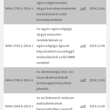
egészségbiztosítási
NAIH-2750-2-2014-J
tárgyú kormányrendeletek
.pdf
2014.12.04
módosításáról szóló
kormányrendelet
Az egyes egészségügyi
tárgyú miniszteri
rendeleteknek az
NAIH-2742-2-2014-J
egészségügyi ágazati
.pdf
2014.12.04
képzésekkel összefüggő
módosításáról szóló EMMI
rendelet
Az atomenergia 2013. évi
hazai alkalmazásának
NAIH-2740-2-2014-J
.pdf
2014.12.04
biztonságáról készített
jelentés
Az arcfelismerő rendszer
működtetésének
NAIH-2264-6-2014-J
.pdf
2014.12.04
bevezetéséhez javasolt