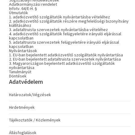
Jogszabályi rendelkezések
Adatkormányzási rendelet
Infotv. 64/E-H. §
Útmutatók
1. adatközvetítő szolgáltatók nyilvántartásba vételéhez
2. adatközvetítő szolgáltatók részére megfelelőségi bizonyítvány
kiállításához
3. adataltruista szervezetek nyilvántartásba vételéhez
4. adatközvetítő szolgáltatók felügyeletére irányuló eljárással
kapcsolatban
5. adataltruista szervezetek felügyeletére irányuló eljárással
kapcsolatban
Nyilvántartások
1. EU-ban bejelentett adatközvetítő szolgáltatók nyilvántartása
2. EU-ban bejelentett adataltruista szervezetek nyilvántartása
3. Magyarországon bejelentett adatközvetítő szolgáltatók
nyilvántartása
Tanulmányút
Döntések
Adatvédelem
Határozatok/Végzések
Hirdetmények
Tájékoztatók / Közlemények
Állásfoglalások