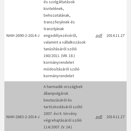
és szolgáltatások
kivitelének,
behozatalának,
transzferjének és
tranzitjának
NAIH-2690-2-2014-J
engedélyezéséről,
.pdf
2014.11.27
valamint a vállalkozások
tanúsításáról szóló
160/2011. (VIII. 18.)
kormányrendelet
módosításáról szóló
kormányrendelet
A harmadik országbeli
állampolgárok
beutazásáról és
tartózkodásáról szóló
2007. évi II. törvény
NAIH-2683-2-2014-J
.pdf
2014.11.27
végrehajtásáról szóló
114/2007. (V. 24.)