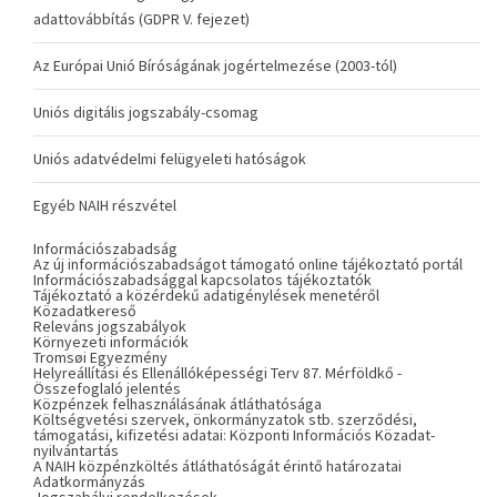
adattovábbítás (GDPR V. fejezet)
Az Európai Unió Bíróságának jogértelmezése (2003-tól)
Uniós digitális jogszabály-csomag
Uniós adatvédelmi felügyeleti hatóságok
Egyéb NAIH részvétel
Információszabadság
Az új információszabadságot támogató online tájékoztató portál
Információszabadsággal kapcsolatos tájékoztatók
Tájékoztató a közérdekű adatigénylések menetéről
Közadatkereső
Releváns jogszabályok
Környezeti információk
Tromsøi Egyezmény
Helyreállítási és Ellenállóképességi Terv 87. Mérföldkő -
Összefoglaló jelentés
Közpénzek felhasználásának átláthatósága
Költségvetési szervek, önkormányzatok stb. szerződési,
támogatási, kifizetési adatai: Központi Információs Közadat-
nyilvántartás
A NAIH közpénzköltés átláthatóságát érintő határozatai
Adatkormányzás