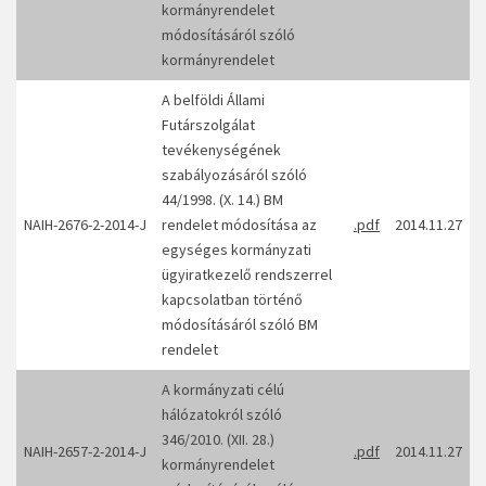
kormányrendelet
módosításáról szóló
kormányrendelet
A belföldi Állami
Futárszolgálat
tevékenységének
szabályozásáról szóló
44/1998. (X. 14.) BM
NAIH-2676-2-2014-J
rendelet módosítása az
.pdf
2014.11.27
egységes kormányzati
ügyiratkezelő rendszerrel
kapcsolatban történő
módosításáról szóló BM
rendelet
A kormányzati célú
hálózatokról szóló
346/2010. (XII. 28.)
NAIH-2657-2-2014-J
.pdf
2014.11.27
kormányrendelet