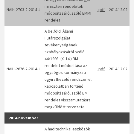
miniszteri rendeletek
NAIH-2703-2-2014-J
.pdf
2014.12.02
módosításáról szóló EMMI
rendelet
A belföldi Állami
Futárszolgálat
tevékenységének
szabályozásáról szóló
44/1998. (X. 14.) BM
rendelet módosítása az
NAIH-2676-2-2014-J
.pdf
2014.12.02
egységes kormányzati
ügyiratkezelő rendszerrel
kapcsolatban történő
módosításáról szóló BM
rendelet visszamutatásra
megküldött tervezete
2014.november
A haditechnikai eszközök