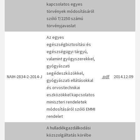
kapcsolatos egyes
törvények módosításáról
szóló T/2250 számú
törvényjavaslat
Az egyes
egészségbiztosítási és
egészségügyi tárgyú,
valamint gyógyszerekkel,
gyógyászati
segédeszközökkel,
NAIH-2834-2-2014-J
.pdf
2014.12.09
gyógyászati ellátásokkal
és orvostechnikai
eszközökkel kapcsolatos
miniszteri rendeletek
módosításáról szóló EMMI
rendelet
A hulladékgazdálkodási
közszolgáltatás körébe